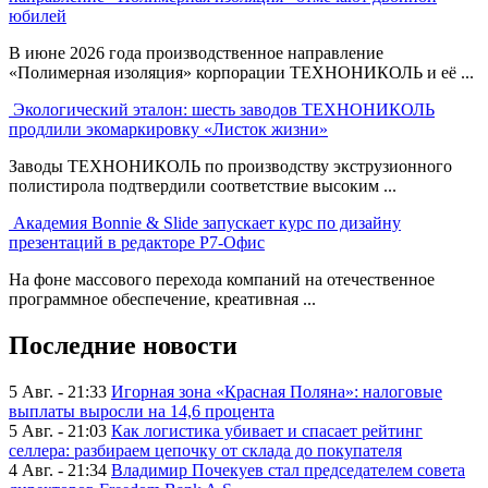
юбилей
В июне 2026 года производственное направление
«Полимерная изоляция» корпорации ТЕХНОНИКОЛЬ и её ...
Экологический эталон: шесть заводов ТЕХНОНИКОЛЬ
продлили экомаркировку «Листок жизни»
Заводы ТЕХНОНИКОЛЬ по производству экструзионного
полистирола подтвердили соответствие высоким ...
Академия Bonnie & Slide запускает курс по дизайну
презентаций в редакторе Р7-Офис
На фоне массового перехода компаний на отечественное
программное обеспечение, креативная ...
Последние новости
5 Авг. - 21:33
Игорная зона «Красная Поляна»: налоговые
выплаты выросли на 14,6 процента
5 Авг. - 21:03
Как логистика убивает и спасает рейтинг
селлера: разбираем цепочку от склада до покупателя
4 Авг. - 21:34
Владимир Почекуев стал председателем совета