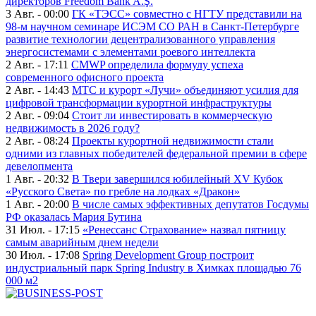
директоров Freedom Bank A.Ş.
3 Авг. - 00:00
ГК «ТЭСС» совместно с НГТУ представили на
98-м научном семинаре ИСЭМ СО РАН в Санкт-Петербурге
развитие технологии децентрализованного управления
энергосистемами с элементами роевого интеллекта
2 Авг. - 17:11
CMWP определила формулу успеха
современного офисного проекта
2 Авг. - 14:43
МТС и курорт «Лучи» объединяют усилия для
цифровой трансформации курортной инфраструктуры
2 Авг. - 09:04
Стоит ли инвестировать в коммерческую
недвижимость в 2026 году?
2 Авг. - 08:24
Проекты курортной недвижимости стали
одними из главных победителей федеральной премии в сфере
девелопмента
1 Авг. - 20:32
В Твери завершился юбилейный XV Кубок
«Русского Света» по гребле на лодках «Дракон»
1 Авг. - 20:00
В числе самых эффективных депутатов Госдумы
РФ оказалась Мария Бутина
31 Июл. - 17:15
«Ренессанс Страхование» назвал пятницу
самым аварийным днем недели
30 Июл. - 17:08
Spring Development Group построит
индустриальный парк Spring Industry в Химках площадью 76
000 м2