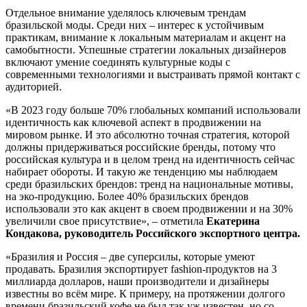
Отдельное внимание уделялось ключевым трендам
бразильской моды. Среди них – интерес к устойчивым
практикам, внимание к локальным материалам и акцент на
самобытности. Успешные стратегии локальных дизайнеров
включают умение соединять культурные коды с
современными технологиями и выстраивать прямой контакт с
аудиторией.
«В 2023 году больше 70% глобальных компаний использовали
идентичность как ключевой аспект в продвижении на
мировом рынке. И это абсолютно точная стратегия, которой
должны придерживаться российские бренды, потому что
российская культура и в целом тренд на идентичность сейчас
набирает обороты. И такую же тенденцию мы наблюдаем
среди бразильских брендов: тренд на национальные мотивы,
на эко-продукцию. Более 40% бразильских брендов
использовали это как акцент в своем продвижении и на 30%
увеличили свое присутствие», – отметила
Екатерина
Кондакова,
руководитель Российского экспортного центра.
«Бразилия и Россия – две суперсилы, которые умеют
продавать. Бразилия экспортирует fashion-продуктов на 3
миллиарда долларов, наши производители и дизайнеры
известны во всём мире. К примеру, на протяжении долгого
времени бразильский кофе не был так уж известен, но со