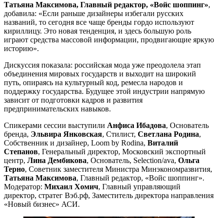
Татьяна Максимова, Главный редактор, «Войс шоппинг»
,
добавила: «Если раньше дизайнеры избегали русских
названий, то сегодня все чаще бренды гордо используют
кириллицу. Это новая тенденция, и здесь большую роль
играют средства массовой информации, продвигающие яркую
историю».
Дискуссия показала: российская мода уже преодолела этап
объединения мировых государств и выходит на широкий
путь, опираясь на культурный код, ремесла народов и
поддержку государства. Будущее этой индустрии напрямую
зависит от подготовки кадров и развития
предпринимательских навыков.
Спикерами сессии выступили
Анфиса Ибадова
, Основатель
бренда,
Эльвира Янковская
, Стилист,
Светлана Родина
,
Собственник и дизайнер, Loom by Rodina,
Виталий
Степанов
, Генеральный директор, Московский экспортный
центр,
Лина Дембикова
, Основатель, Selection/ava,
Ольга
Терно
, Советник заместителя Министра Минэкономразвития,
Татьяна Максимова
, Главный редактор, «Войс шоппинг».
Модератор:
Михаил Хомич
, Главный управляющий
директор, стратег Вэб.рф, Заместитель директора направления
«Новый бизнес» АСИ.