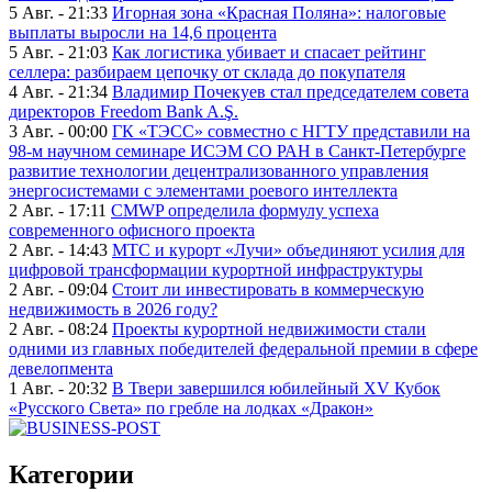
5 Авг. - 21:33
Игорная зона «Красная Поляна»: налоговые
выплаты выросли на 14,6 процента
5 Авг. - 21:03
Как логистика убивает и спасает рейтинг
селлера: разбираем цепочку от склада до покупателя
4 Авг. - 21:34
Владимир Почекуев стал председателем совета
директоров Freedom Bank A.Ş.
3 Авг. - 00:00
ГК «ТЭСС» совместно с НГТУ представили на
98-м научном семинаре ИСЭМ СО РАН в Санкт-Петербурге
развитие технологии децентрализованного управления
энергосистемами с элементами роевого интеллекта
2 Авг. - 17:11
CMWP определила формулу успеха
современного офисного проекта
2 Авг. - 14:43
МТС и курорт «Лучи» объединяют усилия для
цифровой трансформации курортной инфраструктуры
2 Авг. - 09:04
Стоит ли инвестировать в коммерческую
недвижимость в 2026 году?
2 Авг. - 08:24
Проекты курортной недвижимости стали
одними из главных победителей федеральной премии в сфере
девелопмента
1 Авг. - 20:32
В Твери завершился юбилейный XV Кубок
«Русского Света» по гребле на лодках «Дракон»
Категории