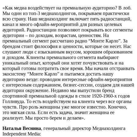
«Как медиа воздействует на премиальную аудиторию? В лоб.
Мы один из топ-3 медиахолдингов, покрываем практически
всю страну. Наш медиахолдинг включает пять радиостанций,
канал и много офлайн-мероприятий для разных целевых
аудиторий. Радиостанции позволяют покрывать все сегменты
аудитории – по доходам, возрастам, ценностям. На
премиальный сегмент рассчитано радио “Монте Карло”. За
брендом стоит философия и ценности, которые он несет. Нас
слушают люди с изысканным вкусом, хорошим образованием
и доходом. Клиенты премиального сегмента выбирают
уникальный опыт, который они хотят почувствовать и на
который готовы потратить свое время. Мы начали отстраивать
экосистему “Монте Карло” и пытаемся достать нашу
аудиторию везде: проводим интересные офлайн-мероприятия
с интересным содержанием, бизнес-сессии, создаем для нашей
аудитории окружение. Недавно мы выпустили бренд
спортивной премиальной одежды в стиле 1920-1960-х годов
Голливуда. То есть воздействуем на клиента через все органы
чувств. Про роль женщины уже многое известно. Конечно,
это мягкая сила. Если есть задача, значит женщина ее
реализует. Мы просто берем и делаем».
Наталья Веснина
, генеральный директор Медиахолдинга
Independent Media: