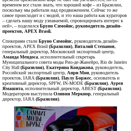
временем все стали знать, что хороший кофе – из Бразилии,
поскольку мы работали над продвижением. Сейчас то же
самое происходит и с модой, и это наша работа как кураторов
– сделать нашу моду узнаваемой, спровоцировать интерес к
ней», – поделился
Бруно Симойнс, руководитель дизайн-
проектов, APEX Brasil.
Спикерами стали
Бруно Симойнс
, руководитель дизайн-
проектов, APEX Brasil
(Бразилия)
,
Виталий Степанов
,
генеральный директор, Московский экспортный центр,
Аманда Мендоса
,
исполнительный секретарь
Муниципального совета моды Рио-де-Жанейро, Rio de Janeiro
City Hall
(Бразилия)
,
Екатерина Кондакова
, руководитель,
Российский экспортный центр,
Анри Мои
, руководитель
проектов, IARA
(Бразилия)
,
Паулу Боржес
, основатель и
креативный директор, SPFW, IN-MODE
(Бразилия)
,
Аурея
Ямашита
, исполнительный директор, ABEST
(Бразилия)
.
Модератором выступила
Оливия Меркиор
, генеральный
директор, IARA
(Бразилия)
.