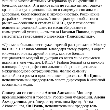
тканей и биосовместимых материалов до ИТ-решений и
больших данных. Эти инновации не только делают одежду
красивой и функциональной, но и напрямую связаны со
здоровьем, безопасностью и экологичностью. Российские
разработки имеют огромный потенциал для глобального
рынка — особенно в странах БРИКС, где у технологий
появляется реальный шанс на масштабирование и
коммерческий успех», – отметила
Наталья Попова
, первый
заместитель генерального директора «Иннопрактики».
«Для меня большая честь уже в третий раз приехать в Москву
на BRICS+ Fashion Summit. Благодаря этому форуму я обрел
множество новых друзей и вижу, как все больше
специалистов модной индустрии со всего мира стремятся
принять в нем участие. BRICS+ Fashion Summit стал важной
площадкой для профессионального общения и развития
международного сотрудничества. Желаю саммиту
дальнейшего роста и процветания», – рассказал
Ян Цзянь
,
исполнительный председатель совета директоров Китайской
ассоциации моды.
Спикерами сессии стали
Антон Алиханов
, Министр
промышленности и торговли Российской Федерации,
Алена
Ахмадуллина
, дизайнер, создательница бренда Alena
Akhmadullina,
Ян Цзянь
, исполнительный председатель