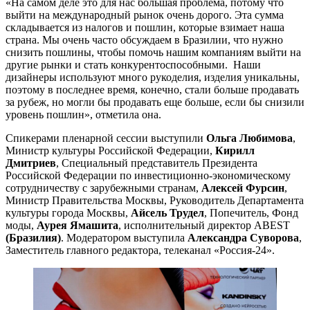
«На самом деле это для нас большая проблема, потому что
выйти на международный рынок очень дорого. Эта сумма
складывается из налогов и пошлин, которые взимает наша
страна. Мы очень часто обсуждаем в Бразилии, что нужно
снизить пошлины, чтобы помочь нашим компаниям выйти на
другие рынки и стать конкурентоспособными. Наши
дизайнеры используют много рукоделия, изделия уникальны,
поэтому в последнее время, конечно, стали больше продавать
за рубеж, но могли бы продавать еще больше, если бы снизили
уровень пошлин», отметила она.
Спикерами пленарной сессии выступили
Ольга Любимова
,
Министр культуры Российской Федерации,
Кирилл
Дмитриев
, Специальный представитель Президента
Российской Федерации по инвестиционно-экономическому
сотрудничеству с зарубежными странам,
Алексей Фурсин
,
Министр Правительства Москвы, Руководитель Департамента
культуры города Москвы,
Айсель Трудел
, Попечитель, Фонд
моды,
Аурея Ямашита
, исполнительный директор ABEST
(Бразилия)
. Модератором выступила
Александра Суворова
,
Заместитель главного редактора, телеканал «Россия-24».