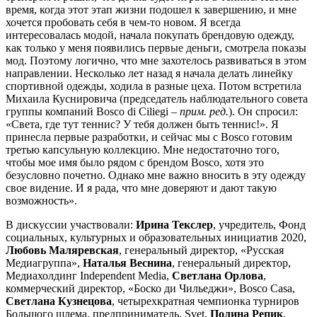
время, когда этот этап жизни подошел к завершению, и мне
хочется пробовать себя в чем-то новом. Я всегда
интересовалась модой, начала покупать брендовую одежду,
как только у меня появились первые деньги, смотрела показы
мод. Поэтому логично, что мне захотелось развиваться в этом
направлении. Несколько лет назад я начала делать линейку
спортивной одежды, ходила в разные цеха. Потом встретила
Михаила Куснировича (председатель наблюдательного совета
группы компаний Bosco di Ciliegi –
прим. ред.
). Он спросил:
«Света, где тут теннис? У тебя должен быть теннис!». Я
принесла первые разработки, и сейчас мы с Bosco готовим
третью капсульную коллекцию. Мне недостаточно того,
чтобы мое имя было рядом с брендом Bosco, хотя это
безусловно почетно. Однако мне важно вносить в эту одежду
свое видение. И я рада, что мне доверяют и дают такую
возможность».
В дискуссии участвовали:
Ирина Текслер
, учредитель, Фонд
социальных, культурных и образовательных инициатив 2020,
Любовь Маляревская
, генеральный директор, «Русская
Медиагруппа»,
Наталья Веснина
, генеральный директор,
Медиахолдинг Independent Media,
Светлана Орлова
,
коммерческий директор, «Боско ди Чильеджи», Bosco Casa,
Светлана Кузнецова
, четырехкратная чемпионка турниров
Большого шлема, предприниматель, Svet,
Полина Репик
,