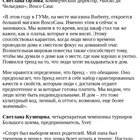
Светлана Орлова
, коммерческий директор, «Боско ди
Чильеджи», Bosco Casa:
«В этом году в ГУМе, на месте магазина Burberry, откроется
большой магазин BoscoCasa. Именно этим я сейчас и
занимаюсь. Мы живем в то время, когда шкаф стал так же
важен, как и платья, которые в нем висят. Этому
способствовал карантин, когда люди много времени
проводили дома и сместили фокус на домашний очаг.
Волнительная мировая повестка также способствует тому,
чтобы мы думали о доме как о месте, где нам хорошо и уютно.
Появился тренд на то, что люди хотят вкладываться в дом.
Мне нравится определение, что бренд – это обещание. Оно
предполагает, что бренд несет в себе набор гарантированных
качеств и свойств, которым люди с достатком отдают
предпочтение и за которые готовы платить. Мы видим, что
люди хотят быть индивидуальными. И дом – это тоже
культурный код, личный, и оттого, возможно, еще более
значимый».
Светлана Кузнецова
, четырехкратная чемпионка турниров
Большого шлема, предприниматель, Svet:
«Спорт был выбором моих родителей. Мой папа был
тренером и решил, что дочка будет играть в теннис. Настало