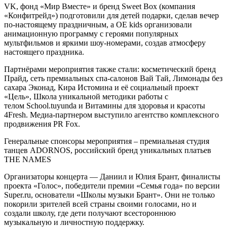
VK, фонд «Мир Вместе» и бренд Sweet Box (компания
«Конфитрейд») подготовили для детей подарки, сделав вечер
по-настоящему праздничным, а OE kids организовали
анимационную программу с героями популярных
мультфильмов и яркими шоу-номерами, создав атмосферу
настоящего праздника.
Партнёрами мероприятия также стали: косметический бренд
Прайд, сеть премиальных спа-салонов Вай Тай, Лимонады без
сахара Эконад, Кира Истомина и её социальный проект
«Цель», Школа уникальной методики работы с
телом School.tuyunda и Витамины для здоровья и красоты
4Fresh. Медиа-партнером выступило агентство комплексного
продвижения PR Fox.
Генеральные спонсоры мероприятия – премиальная студия
танцев ADORNOS, российский бренд уникальных платьев
THE NAMES
Организаторы концерта — Даниил и Юлия Брант, финалисты
проекта «Голос», победители премии «Семья года» по версии
Super.ru, основатели «Школы музыки Брант». Они не только
покорили зрителей всей страны своими голосами, но и
создали школу, где дети получают всестороннюю
музыкальную и личностную поддержку.