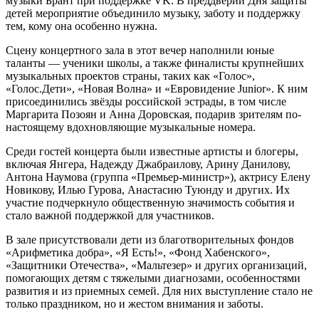
музыки Брант при поддержке VK. В преддверии Дня защиты
детей мероприятие объединило музыку, заботу и поддержку
тем, кому она особенно нужна.
Сцену концертного зала в этот вечер наполнили юные
таланты — ученики школы, а также финалисты
крупнейших
музыкальных проектов страны
, таких как «Голос»,
«Голос.Дети», «Новая Волна» и «Евровидение Junior». К ним
присоединились звёзды российской эстрады, в том числе
Маргарита Позоян и Анна Доровская, подарив зрителям по-
настоящему вдохновляющие музыкальные номера.
Среди гостей концерта были известные артисты и блогеры,
включая Янгера, Надежду Джабраилову, Арину Данилову,
Антона Наумова (группа «Премьер-министр»), актрису Елену
Новикову, Илью Гурова, Анастасию Туюнду и других. Их
участие подчеркнуло общественную значимость события и
стало важной поддержкой для участников.
В зале присутствовали дети из благотворительных фондов
«Арифметика добра», «Я Есть!», «Фонд Хабенского»,
«Защитники Отечества», «Мальтезер» и других организаций,
помогающих детям с тяжелыми диагнозами, особенностями
развития и из приемных семей. Для них выступление стало не
только праздником, но и жестом внимания и заботы.