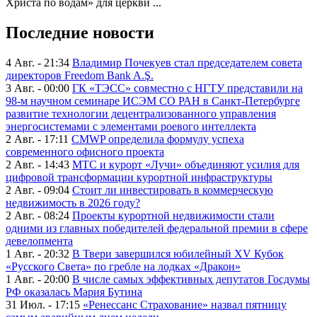
Христа по водам» для церкви ...
Последние новости
4 Авг. - 21:34
Владимир Почекуев стал председателем совета
директоров Freedom Bank A.Ş.
3 Авг. - 00:00
ГК «ТЭСС» совместно с НГТУ представили на
98-м научном семинаре ИСЭМ СО РАН в Санкт-Петербурге
развитие технологии децентрализованного управления
энергосистемами с элементами роевого интеллекта
2 Авг. - 17:11
CMWP определила формулу успеха
современного офисного проекта
2 Авг. - 14:43
МТС и курорт «Лучи» объединяют усилия для
цифровой трансформации курортной инфраструктуры
2 Авг. - 09:04
Стоит ли инвестировать в коммерческую
недвижимость в 2026 году?
2 Авг. - 08:24
Проекты курортной недвижимости стали
одними из главных победителей федеральной премии в сфере
девелопмента
1 Авг. - 20:32
В Твери завершился юбилейный XV Кубок
«Русского Света» по гребле на лодках «Дракон»
1 Авг. - 20:00
В числе самых эффективных депутатов Госдумы
РФ оказалась Мария Бутина
31 Июл. - 17:15
«Ренессанс Страхование» назвал пятницу