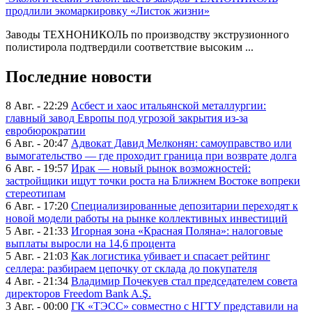
продлили экомаркировку «Листок жизни»
Заводы ТЕХНОНИКОЛЬ по производству экструзионного
полистирола подтвердили соответствие высоким ...
Последние новости
8 Авг. - 22:29
Асбест и хаос итальянской металлургии:
главный завод Европы под угрозой закрытия из-за
евробюрократии
6 Авг. - 20:47
Адвокат Давид Мелконян: самоуправство или
вымогательство — где проходит граница при возврате долга
6 Авг. - 19:57
Ирак — новый рынок возможностей:
застройщики ищут точки роста на Ближнем Востоке вопреки
стереотипам
6 Авг. - 17:20
Специализированные депозитарии переходят к
новой модели работы на рынке коллективных инвестиций
5 Авг. - 21:33
Игорная зона «Красная Поляна»: налоговые
выплаты выросли на 14,6 процента
5 Авг. - 21:03
Как логистика убивает и спасает рейтинг
селлера: разбираем цепочку от склада до покупателя
4 Авг. - 21:34
Владимир Почекуев стал председателем совета
директоров Freedom Bank A.Ş.
3 Авг. - 00:00
ГК «ТЭСС» совместно с НГТУ представили на