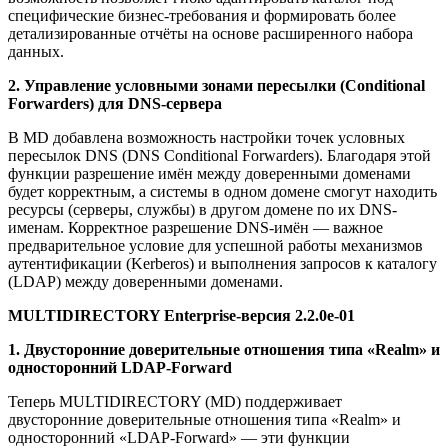
специфические бизнес-требования и формировать более
детализированные отчёты на основе расширенного набора
данных.
2. Управление условными зонами пересылки (Conditional
Forwarders) для DNS-сервера
В MD добавлена возможность настройки точек условных
пересылок DNS (DNS Conditional Forwarders). Благодаря этой
функции разрешение имён между доверенными доменами
будет корректным, а системы в одном домене смогут находить
ресурсы (серверы, службы) в другом домене по их DNS-
именам. Корректное разрешение DNS-имён — важное
предварительное условие для успешной работы механизмов
аутентификации (Kerberos) и выполнения запросов к каталогу
(LDAP) между доверенными доменами.
MULTIDIRECTORY Enterprise-версия 2.2.0е-01
1. Двусторонние доверительные отношения типа «Realm» и
односторонний LDAP-Forward
Теперь MULTIDIRECTORY (MD) поддерживает
двусторонние доверительные отношения типа «Realm» и
односторонний «LDAP-Forward» — эти функции