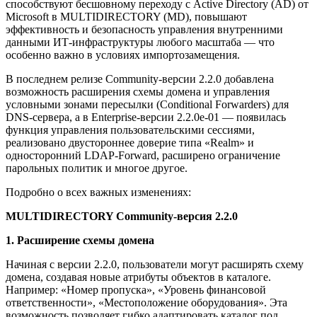
способствуют бесшовному переходу с Active Directory (AD) от
Microsoft в MULTIDIRECTORY (MD), повышают
эффективность и безопасность управления внутренними
данными ИТ-инфраструктуры любого масштаба — что
особенно важно в условиях импортозамещения.
В последнем релизе Community-версии 2.2.0 добавлена
возможность расширения схемы домена и управления
условными зонами пересылки (Conditional Forwarders) для
DNS-сервера, а в Enterprise-версии 2.2.0е-01 — появилась
функция управления пользовательскими сессиями,
реализовано двустороннее доверие типа «Realm» и
односторонний LDAP-Forward, расширено ограничение
парольных политик и многое другое.
Подробно о всех важных изменениях:
MULTIDIRECTORY Community-версия 2.2.0
1. Расширение схемы домена
Начиная с версии 2.2.0, пользователи могут расширять схему
домена, создавая новые атрибуты объектов в каталоге.
Например: «Номер пропуска», «Уровень финансовой
ответственности», «Местоположение оборудования». Эта
возможность позволяет гибко адаптировать каталог под