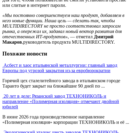
или слитые в интернет пароли.
«
Мы постоянно совершенствуем наш продукт, добавляем в
него новые функции. Наша цель — сделать так, чтобы
MULTIDIRECTORY не просто соответствовал запросам
рынка, а опережал их, задавал новый вектор развития для
отечественных ИТ‑продуктов»
, — отметил
Дмитрий
Макаров
,руководитель продукта MULTIDIRECTORY.
Похожие новости
Асбест и хаос итальянской металлургии: главный завод
Европы под угрозой закрытия из-за евробюрократии
Горячий цех сталелитейного завода в итальянском городе
Таранто будет закрыт на ближайшие 90 дней по ...
20 лет в деле: Рязанский завод ТЕХНОНИКОЛЬ и
направление «Полимерная изоляция» отмечают двойной
юбилей
В июне 2026 года производственное направление
«Полимерная изоляция» корпорации ТЕХНОНИКОЛЬ и её ...
Экологический эталон: шесть заводов ТЕХНОНИКОЛЬ