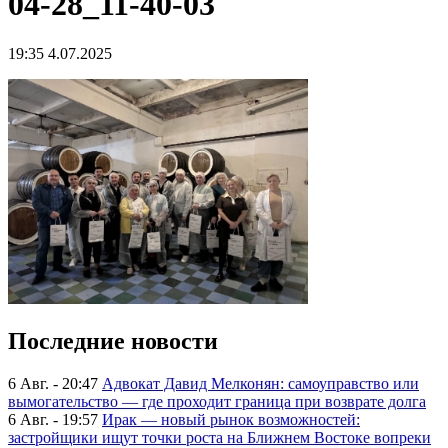
04-28_11-40-03
19:35 4.07.2025
Последние новости
6 Авг. - 20:47
Адвокат Давид Мелконян: самоуправство или
вымогательство — где проходит граница при возврате долга
6 Авг. - 19:57
Ирак — новый рынок возможностей:
застройщики ищут точки роста на Ближнем Востоке вопреки