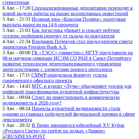
стереотипам
6 Авг. - 17:20
Специализированные депозитарии переходят к
новой модели работы на рынке коллективных инвестиций
5 Авг. - 21:33
Игорная зона «Красная Поляна»: налоговые
выплаты выросли на 14,6 процента
5 Авг. - 21:03
Как логистика убивает и спасает рейтинг
селлера: разбираем цепочку от склада до покупателя
4 Авг. - 21:34
Владимир Почекуев стал председателем совета
директоров Freedom Bank A.Ş.
3 Авг. - 00:00
ГК «ТЭСС» совместно с НГТУ представили на
98-м научном семинаре ИСЭМ СО РАН в Санкт-Петербурге
развитие технологии децентрализованного управления
энергосистемами с элементами роевого интеллекта
2 Авг. - 17:11
CMWP определила формулу успеха
современного офисного проекта
2 Авг. - 14:43
МТС и курорт «Лучи» объединяют усилия для
цифровой трансформации курортной инфраструктуры
2 Авг. - 09:04
Стоит ли инвестировать в коммерческую
недвижимость в 2026 году?
2 Авг. - 08:24
Проекты курортной недвижимости стали
одними из главных победителей федеральной премии в сфере
девелопмента
1 Авг. - 20:32
В Твери завершился юбилейный XV Кубок
«Русского Света» по гребле на лодках «Дракон»