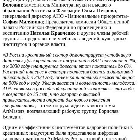
Володин
; заместитель Министра науки и высшего
образования Российской Федерации
Ольга Петрова
,
генеральный директор АНО «Национальные приоритеты»
София Малявина
; Председатель комиссии Общественной
палаты Российской Федерации по просвещению и
воспитанию
Наталья Кравченко
и другие члены рабочей
группы —представители учебных заведений, культурных
институтов и органов власти.
«
В России креативный сектор демонстрирует устойчивую
динамику. Доля креативных индустрий в ВВП превышает 4%,
а к 2030 году планируется довести этот показатель до 6%.
Растущий интерес к сектору подтверждается и динамикой
инвестиций: в 2024 году объем капитальных вложений вырос
на 50% год к году. Увеличивается и вовлеченность молодежи:
41% занятых в российской креативной экономике – это люди
в возрасте до 35 лет, что говорит о высокой
привлекательности отрасли для нового поколения
специалистов
», – отметил руководитель экосистемы
ArtMasters, возглавляющий рабочую группу, Борислав
Володин.
Одним из эффективных инструментов кадровой политики в
креативных индустриях была представлена цифровая
кадровая платформа ArtMasters Pro, к которой на текущий