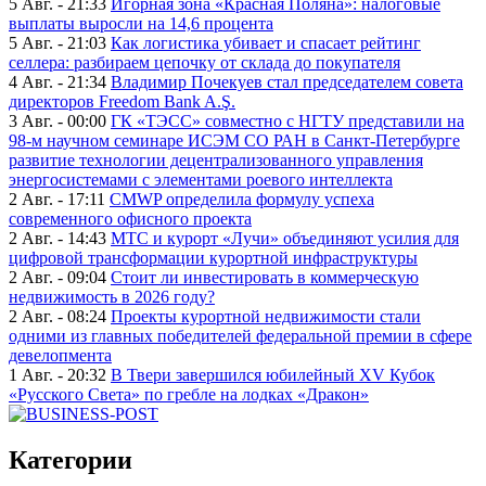
5 Авг. - 21:33
Игорная зона «Красная Поляна»: налоговые
выплаты выросли на 14,6 процента
5 Авг. - 21:03
Как логистика убивает и спасает рейтинг
селлера: разбираем цепочку от склада до покупателя
4 Авг. - 21:34
Владимир Почекуев стал председателем совета
директоров Freedom Bank A.Ş.
3 Авг. - 00:00
ГК «ТЭСС» совместно с НГТУ представили на
98-м научном семинаре ИСЭМ СО РАН в Санкт-Петербурге
развитие технологии децентрализованного управления
энергосистемами с элементами роевого интеллекта
2 Авг. - 17:11
CMWP определила формулу успеха
современного офисного проекта
2 Авг. - 14:43
МТС и курорт «Лучи» объединяют усилия для
цифровой трансформации курортной инфраструктуры
2 Авг. - 09:04
Стоит ли инвестировать в коммерческую
недвижимость в 2026 году?
2 Авг. - 08:24
Проекты курортной недвижимости стали
одними из главных победителей федеральной премии в сфере
девелопмента
1 Авг. - 20:32
В Твери завершился юбилейный XV Кубок
«Русского Света» по гребле на лодках «Дракон»
Категории