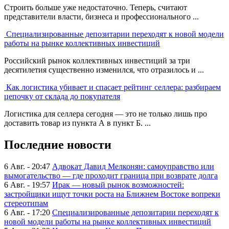
Строить больше уже недостаточно. Теперь, считают
представители власти, бизнеса и профессионального ...
Специализированные депозитарии переходят к новой модели
работы на рынке коллективных инвестиций
Российский рынок коллективных инвестиций за три
десятилетия существенно изменился, что отразилось и ...
Как логистика убивает и спасает рейтинг селлера: разбираем
цепочку от склада до покупателя
Логистика для селлера сегодня — это не только лишь про
доставить товар из пункта А в пункт Б. ...
Последние новости
6 Авг. - 20:47
Адвокат Давид Мелконян: самоуправство или
вымогательство — где проходит граница при возврате долга
6 Авг. - 19:57
Ирак — новый рынок возможностей:
застройщики ищут точки роста на Ближнем Востоке вопреки
стереотипам
6 Авг. - 17:20
Специализированные депозитарии переходят к
новой модели работы на рынке коллективных инвестиций