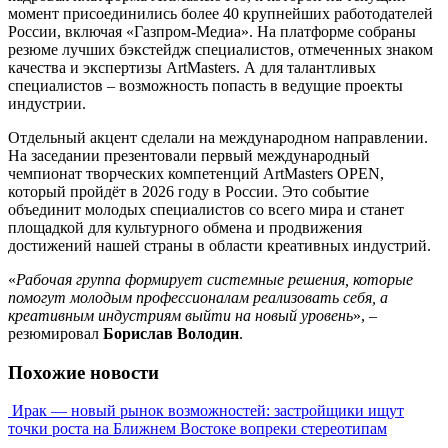
момент присоединились более 40 крупнейших работодателей
России, включая «Газпром-Медиа». На платформе собраны
резюме лучших бэкстейдж специалистов, отмеченных знаком
качества и экспертизы ArtMasters. А для талантливых
специалистов – возможность попасть в ведущие проекты
индустрии.
Отдельный акцент сделали на международном направлении.
На заседании презентовали первый международный
чемпионат творческих компетенций ArtMasters OPEN,
который пройдёт в 2026 году в России. Это событие
объединит молодых специалистов со всего мира и станет
площадкой для культурного обмена и продвижения
достижений нашей страны в области креативных индустрий.
«
Рабочая группа формирует системные решения, которые
помогут молодым профессионалам реализовать себя, а
креативным индустриям выйти на новый уровень
», –
резюмировал
Борислав Володин
.
Похожие новости
Ирак — новый рынок возможностей: застройщики ищут
точки роста на Ближнем Востоке вопреки стереотипам