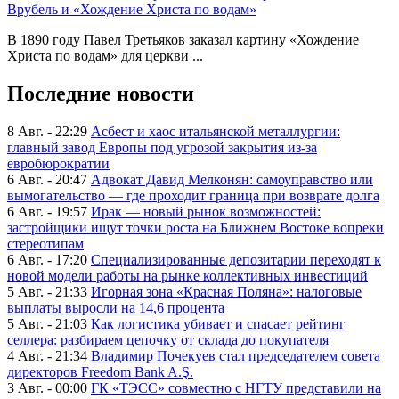
Врубель и «Хождение Христа по водам»
В 1890 году Павел Третьяков заказал картину «Хождение
Христа по водам» для церкви ...
Последние новости
8 Авг. - 22:29
Асбест и хаос итальянской металлургии:
главный завод Европы под угрозой закрытия из-за
евробюрократии
6 Авг. - 20:47
Адвокат Давид Мелконян: самоуправство или
вымогательство — где проходит граница при возврате долга
6 Авг. - 19:57
Ирак — новый рынок возможностей:
застройщики ищут точки роста на Ближнем Востоке вопреки
стереотипам
6 Авг. - 17:20
Специализированные депозитарии переходят к
новой модели работы на рынке коллективных инвестиций
5 Авг. - 21:33
Игорная зона «Красная Поляна»: налоговые
выплаты выросли на 14,6 процента
5 Авг. - 21:03
Как логистика убивает и спасает рейтинг
селлера: разбираем цепочку от склада до покупателя
4 Авг. - 21:34
Владимир Почекуев стал председателем совета
директоров Freedom Bank A.Ş.
3 Авг. - 00:00
ГК «ТЭСС» совместно с НГТУ представили на