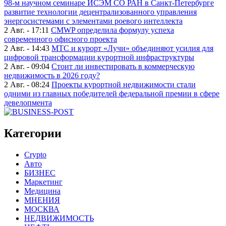
98-м научном семинаре ИСЭМ СО РАН в Санкт-Петербурге
развитие технологии децентрализованного управления
энергосистемами с элементами роевого интеллекта
2 Авг. - 17:11
CMWP определила формулу успеха
современного офисного проекта
2 Авг. - 14:43
МТС и курорт «Лучи» объединяют усилия для
цифровой трансформации курортной инфраструктуры
2 Авг. - 09:04
Стоит ли инвестировать в коммерческую
недвижимость в 2026 году?
2 Авг. - 08:24
Проекты курортной недвижимости стали
одними из главных победителей федеральной премии в сфере
девелопмента
Категории
Crypto
Авто
БИЗНЕС
Маркетинг
Медицина
МНЕНИЯ
МОСКВА
НЕДВИЖИМОСТЬ