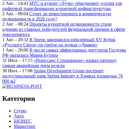
2 Авг. - 14:43
МТС и курорт «Лучи» объединяют усилия для
цифровой трансформации курортной инфраструктуры
2 Авг. - 09:04
Стоит ли инвестировать в коммерческую
недвижимость в 2026 году?
2 Авг. - 08:24
Проекты курортной недвижимости стали
одними из главных победителей федеральной премии в сфере
девелопмента
1 Авг. - 20:32
В Твери завершился юбилейный XV Кубок
«Русского Света» по гребле на лодках «Дракон»
1 Авг. - 20:00
В числе самых эффективных депутатов Госдумы
РФ оказалась Мария Бутина
31 Июл. - 17:15
«Ренессанс Страхование» назвал пятницу
самым аварийным днем недели
30 Июл. - 17:08
Spring Development Group построит
индустриальный парк Spring Industry в Химках площадью 76
000 м2
Категории
Crypto
Авто
БИЗНЕС
Маркетинг