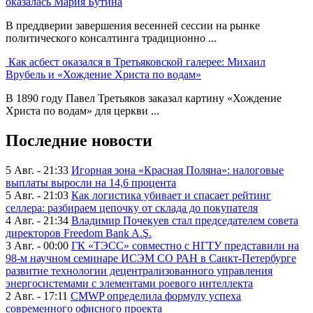
оказалась Мария Бутина
В преддверии завершения весенней сессии на рынке
политического консалтинга традиционно ...
Как асбест оказался в Третьяковской галерее: Михаил
Врубель и «Хождение Христа по водам»
В 1890 году Павел Третьяков заказал картину «Хождение
Христа по водам» для церкви ...
Последние новости
5 Авг. - 21:33
Игорная зона «Красная Поляна»: налоговые
выплаты выросли на 14,6 процента
5 Авг. - 21:03
Как логистика убивает и спасает рейтинг
селлера: разбираем цепочку от склада до покупателя
4 Авг. - 21:34
Владимир Почекуев стал председателем совета
директоров Freedom Bank A.Ş.
3 Авг. - 00:00
ГК «ТЭСС» совместно с НГТУ представили на
98-м научном семинаре ИСЭМ СО РАН в Санкт-Петербурге
развитие технологии децентрализованного управления
энергосистемами с элементами роевого интеллекта
2 Авг. - 17:11
CMWP определила формулу успеха
современного офисного проекта