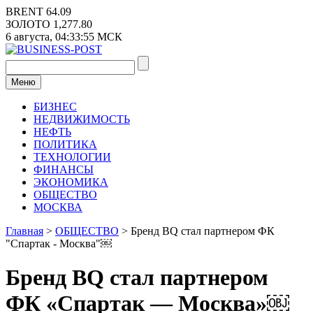
Перейти
BRENT
64.09
к
ЗОЛОТО
1,277.80
содержимому
6 августа,
04:33:55
МСК
Меню
БИЗНЕС
НЕДВИЖИМОСТЬ
НЕФТЬ
ПОЛИТИКА
ТЕХНОЛОГИИ
ФИНАНСЫ
ЭКОНОМИКА
ОБЩЕСТВО
МОСКВА
Главная
>
ОБЩЕСТВО
>
Бренд BQ стал партнером ФК
"Спартак - Москва"￼
Бренд BQ стал партнером
ФК «Спартак — Москва»￼