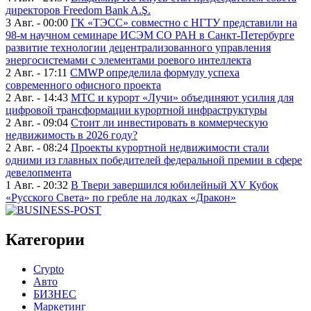
директоров Freedom Bank A.Ş.
3 Авг. - 00:00
ГК «ТЭСС» совместно с НГТУ представили на
98-м научном семинаре ИСЭМ СО РАН в Санкт-Петербурге
развитие технологии децентрализованного управления
энергосистемами с элементами роевого интеллекта
2 Авг. - 17:11
CMWP определила формулу успеха
современного офисного проекта
2 Авг. - 14:43
МТС и курорт «Лучи» объединяют усилия для
цифровой трансформации курортной инфраструктуры
2 Авг. - 09:04
Стоит ли инвестировать в коммерческую
недвижимость в 2026 году?
2 Авг. - 08:24
Проекты курортной недвижимости стали
одними из главных победителей федеральной премии в сфере
девелопмента
1 Авг. - 20:32
В Твери завершился юбилейный XV Кубок
«Русского Света» по гребле на лодках «Дракон»
Категории
Crypto
Авто
БИЗНЕС
Маркетинг