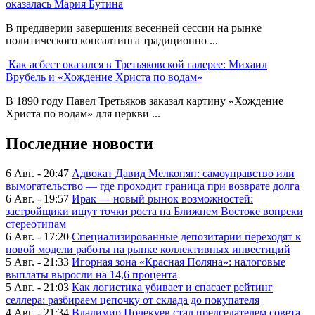
оказалась Мария Бутина
В преддверии завершения весенней сессии на рынке
политического консалтинга традиционно ...
Как асбест оказался в Третьяковской галерее: Михаил
Врубель и «Хождение Христа по водам»
В 1890 году Павел Третьяков заказал картину «Хождение
Христа по водам» для церкви ...
Последние новости
6 Авг. - 20:47
Адвокат Давид Мелконян: самоуправство или
вымогательство — где проходит граница при возврате долга
6 Авг. - 19:57
Ирак — новый рынок возможностей:
застройщики ищут точки роста на Ближнем Востоке вопреки
стереотипам
6 Авг. - 17:20
Специализированные депозитарии переходят к
новой модели работы на рынке коллективных инвестиций
5 Авг. - 21:33
Игорная зона «Красная Поляна»: налоговые
выплаты выросли на 14,6 процента
5 Авг. - 21:03
Как логистика убивает и спасает рейтинг
селлера: разбираем цепочку от склада до покупателя
4 Авг. - 21:34
Владимир Почекуев стал председателем совета