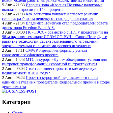
новой модели работы на рынке коллективных инвестиций
5 Авг. - 21:33
Игорная зона «Красная Поляна»: налоговые
выплаты выросли на 14,6 процента
5 Авг. - 21:03
Как логистика убивает и спасает рейтинг
селлера: разбираем цепочку от склада до покупателя
4 Авг. - 21:34
Владимир Почекуев стал председателем совета
директоров Freedom Bank A.Ş.
3 Авг. - 00:00
ГК «ТЭСС» совместно с НГТУ представили на
98-м научном семинаре ИСЭМ СО РАН в Санкт-Петербурге
развитие технологии децентрализованного управления
энергосистемами с элементами роевого интеллекта
2 Авг. - 17:11
CMWP определила формулу успеха
современного офисного проекта
2 Авг. - 14:43
МТС и курорт «Лучи» объединяют усилия для
цифровой трансформации курортной инфраструктуры
2 Авг. - 09:04
Стоит ли инвестировать в коммерческую
недвижимость в 2026 году?
2 Авг. - 08:24
Проекты курортной недвижимости стали
одними из главных победителей федеральной премии в сфере
девелопмента
Категории
Crypto