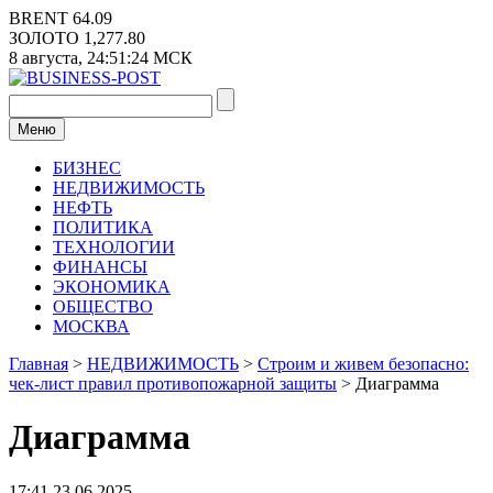
Перейти
BRENT
64.09
к
ЗОЛОТО
1,277.80
содержимому
8 августа,
24:51:24
МСК
Меню
БИЗНЕС
НЕДВИЖИМОСТЬ
НЕФТЬ
ПОЛИТИКА
ТЕХНОЛОГИИ
ФИНАНСЫ
ЭКОНОМИКА
ОБЩЕСТВО
МОСКВА
Главная
>
НЕДВИЖИМОСТЬ
>
Строим и живем безопасно:
чек-лист правил противопожарной защиты
>
Диаграмма
Диаграмма
17:41 23.06.2025