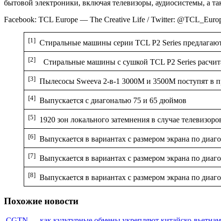
бытовой электроники, включая телевизоры, аудиосистемы, а т
Facebook: TCL Europe — The Creative Life / Twitter: @TCL_Europe
[1]
Стиральные машины серии TCL P2 Series предлагаются 
[2]
Стиральные машины с сушкой TCL P2 Series расчитаны
[3]
Пылесосы Sweeva 2-в-1 3000M и 3500M поступят в про
[4]
Выпускается с диагональю 75 и 65 дюймов
[5]
1920 зон локального затемнения в случае телевизоро
[6]
Выпускается в вариантах с размером экрана по диаг
[7]
Выпускается в вариантах с размером экрана по диаго
[8]
Выпускается в вариантах с размером экрана по диаго
Похожие новости
CGTN — как культурные обмены укрепляют китайско-вьетна