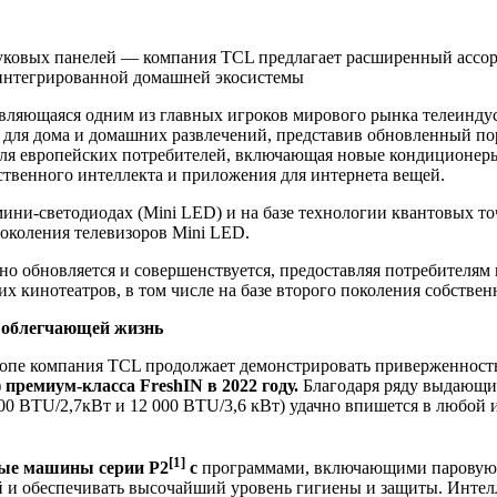
звуковых панелей — компания TCL предлагает расширенный ассо
интегрированной домашней экосистемы
вляющаяся одним из главных игроков мирового рынка телеинду
в для дома и домашних развлечений, представив обновленный п
ля европейских потребителей, включающая новые кондиционеры
сственного интеллекта и приложения для интернета вещей.
мини-светодиодах (Mini LED) и на базе технологии квантовых 
околения телевизоров Mini LED.
 обновляется и совершенствуется, предоставляя потребителям в
их кинотеатров, в том числе на базе второго поколения собс
, облегчающей жизнь
вропе компания TCL продолжает демонстрировать приверженнос
 премиум-класса FreshIN в 2022 году.
Благодаря ряду выдающи
00 BTU/2,7кВт и 12 000 BTU/3,6 кВт) удачно впишется в любой
[1]
ые машины серии P2
с
программами, включающими паровую о
 и обеспечивать высочайший уровень гигиены и защиты. Интелл