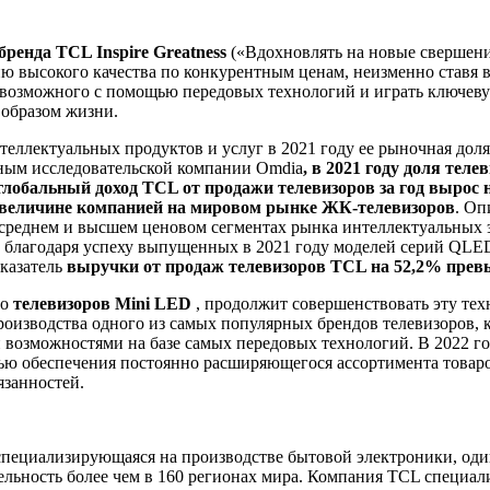
бренда TCL Inspire Greatness
(«Вдохновлять на новые свершени
 высокого качества по конкурентным ценам, неизменно ставя в
 возможного с помощью передовых технологий и играть ключеву
 образом жизни.
ллектуальных продуктов и услуг в 2021 году ее рыночная доля 
нным исследовательской компании Omdia
, в 2021 году доля тел
глобальный доход TCL от продажи телевизоров за год вырос 
 величине компанией на мировом рынке ЖК-телевизоров
. Оп
 среднем и высшем ценовом сегментах рынка интеллектуальных 
благодаря успеху выпущенных в 2021 году моделей серий QLE
оказатель
выручки от продаж телевизоров TCL на 52,2% прев
во
телевизоров Mini LED
, продолжит совершенствовать эту те
производства одного из самых популярных брендов телевизоров
возможностями на базе самых передовых технологий. В 2022 го
елью обеспечения постоянно расширяющегося ассортимента това
язанностей.
 специализирующаяся на производстве бытовой электроники, од
тельность более чем в 160 регионах мира. Компания TCL специал