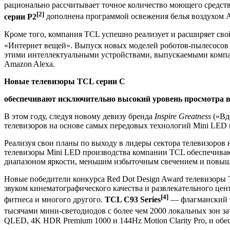
рационально рассчитывает точное количество моющего средств
[2]
серии P2
дополнена программой освежения белья воздухом Air
Кроме того, компания TCL успешно реализует и расширяет сво
«Интернет вещей». Выпуск новых моделей роботов-пылесосов 
этими интеллектуальными устройствами, выпускаемыми компа
Amazon Alexa.
Новые телевизоры TCL серии C
обеспечивают исключительно высокий уровень просмотра ви
В этом году, следуя новому девизу бренда
Inspire Greatness
(«Вд
телевизоров на основе самых передовых технологий Mini LED 
Реализуя свои планы по выходу в лидеры сектора телевизоро
телевизоры Mini LED производства компании TCL обеспечивают
диапазоном яркости, меньшим избыточным свечением и повы
Новые победители конкурса Red Dot Design Award телевизоры
звуком кинематографического качества и развлекательного цен
[4]
фитнеса и многого другого.
TCL C93 Series
— флагманский т
тысячами мини-светодиодов с более чем 2000 локальных зон з
QLED, 4K HDR Premium 1000 и 144Hz Motion Clarity Pro, и об