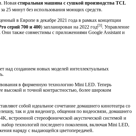
и. Новая
стиральная машина с сушкой производства TCL
 за 25 минут без использования моющих средств.
щенный в Европе в декабре 2021 года в рамках концепции
[3]
Pro серий 700 и 400
) запланирован на 2022 год
. Управление
. Они также совместимы с приложениями Google Assistant и
ет над созданием новых моделей интеллектуальных
ь.
ствования в фирменную технологию Mini LED. Теперь
ее высокой и точной контрастностью, более широким
тавляют собой идеальное сочетание домашнего кинотеатра со
лешоу, так и для видеоигр, общения по видеосвязи, домашнего
4K, встроенной стереофонической акустической системой и
й набор технологий последнего поколения, включая Mini LED,
ажения наряду с выдающейся цветопередачей.