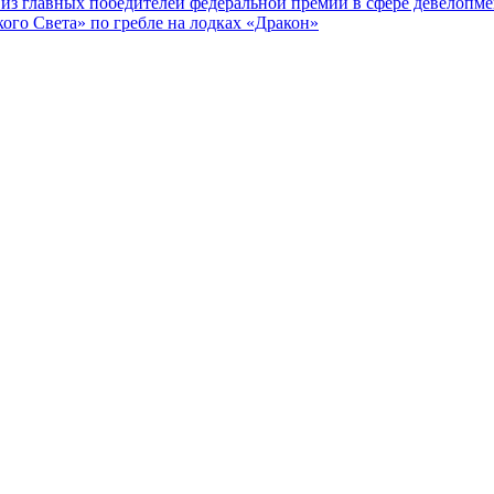
из главных победителей федеральной премии в сфере девелопме
го Света» по гребле на лодках «Дракон»