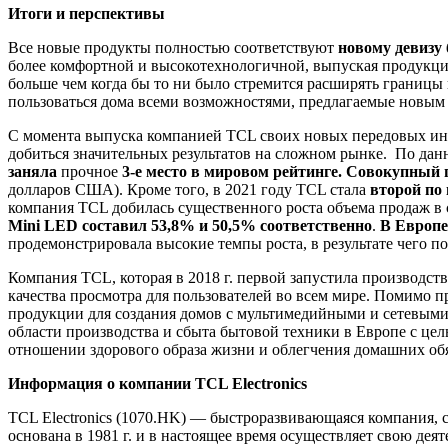
Итоги и перспективы
Все новые продукты полностью соответствуют
новому девизу 
более комфортной и высокотехнологичной, выпуская продукцию
больше чем когда бы то ни было стремится расширять границы
пользоваться дома всеми возможностями, предлагаемые новым
С момента выпуска компанией TCL своих новых передовых инте
добиться значительных результатов на сложном рынке. По да
заняла
прочное
3-е место в мировом рейтинге. Совокупный 
долларов США). Кроме того, в 2021 году TCL стала
второй по
компания TCL добилась существенного роста объема продаж в
Mini LED составил 53,8% и 50,5% соответственно
.
В Европе
продемонстрировала высокие темпы роста, в результате чего п
Компания TCL, которая в 2018 г. первой запустила производст
качества просмотра для пользователей во всем мире. Помимо 
продукции для создания домов с мультимедийными и сетевыми 
области производства и сбыта бытовой техники в Европе с ц
отношении здорового образа жизни и облегчения домашних об
Информация о компании TCL Electronics
TCL Electronics (1070.HK) — быстроразвивающаяся компания,
основана в 1981 г. и в настоящее время осуществляет свою дея