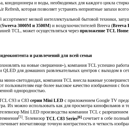
а, кондиционера и воды, необходимых для каждого цикла стирк
 Refresh, которая позволяет устранять неприятные запахи всего
й ассортимент мелкой интеллектуальной бытовой техники, запу
(
Sweeva 3000M и 3500M
) и воздухоочистителей Breeva (
Breeva 
нией TCL, может осуществляться через
приложение TCL Home
деоконтента и развлечений для всей семьи
охновлять на новые свершения»), компания TCL успешно работа
и QLED для домашних развлекательных центров с выходом в сет
в на мини-светодиодах, компания TCL внесла важные усовершен
 пользователям еще более высокое качество изображения с бол
шенной однородностью.
 TCL C93 и C83
серии Mini LED
с приложением Google TV предс
тра. Их можно использовать как для просмотра кинофильмов и те
елевизор Mini LED производства компании TCL с разрешением 
[5]
[6]
атемнения
. Телевизор
TCL C83 Series
сочетает в себе полны
еспечивает впечатляюще точную контрастность и четкость изобр