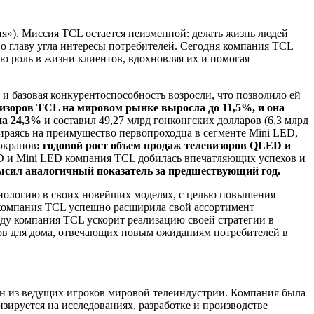
я»). Миссия TCL остается неизменной: делать жизнь людей
о главу угла интересы потребителей. Сегодня компания TCL
ю роль в жизни клиентов, вдохновляя их и помогая
и базовая конкурентоспособность возросли, что позволило ей
евизоров TCL на мировом рынке выросла до 11,5%, и она
на 24,3%
и составил 49,27 млрд гонконгских долларов (6,3 млрд
ираясь на преимущество первопроходца в сегменте Mini LED,
экранов
: годовой рост объем продаж телевизоров QLED и
D и Mini LED компания TCL добилась впечатляющих успехов и
ысил аналогичный показатель за предшествующий год.
хнологию в своих новейших моделях, с целью повышения
, компания TCL успешно расширила свой ассортимент
ду компания TCL ускорит реализацию своей стратегии в
ров для дома, отвечающих новым ожиданиям потребителей в
ин из ведущих игроков мировой телеиндустрии. Компания была
изируется на исследованиях, разработке и производстве