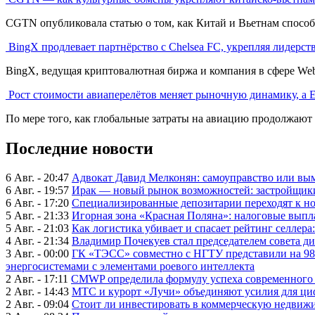
CGTN опубликовала статью о том, как Китай и Вьетнам способ
BingX продлевает партнёрство с Chelsea FC, укрепляя лидерст
BingX, ведущая криптовалютная биржа и компания в сфере Web3
Рост стоимости авиаперелётов меняет рыночную динамику, а 
По мере того, как глобальные затраты на авиацию продолжают 
Последние новости
6 Авг. - 20:47
Адвокат Давид Мелконян: самоуправство или вым
6 Авг. - 19:57
Ирак — новый рынок возможностей: застройщики
6 Авг. - 17:20
Специализированные депозитарии переходят к н
5 Авг. - 21:33
Игорная зона «Красная Поляна»: налоговые выпл
5 Авг. - 21:03
Как логистика убивает и спасает рейтинг селлера
4 Авг. - 21:34
Владимир Почекуев стал председателем совета ди
3 Авг. - 00:00
ГК «ТЭСС» совместно с НГТУ представили на 98
энергосистемами с элементами роевого интеллекта
2 Авг. - 17:11
CMWP определила формулу успеха современного 
2 Авг. - 14:43
МТС и курорт «Лучи» объединяют усилия для ц
2 Авг. - 09:04
Стоит ли инвестировать в коммерческую недвижи