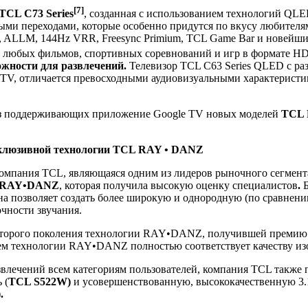
[7]
TCL C73 Series
, созданная с использованием технологий QLED
ыми переходами, которые особенно придутся по вкусу любителя
 ALLM, 144Hz VRR, Freesync Primium, TCL Game Bar и новейши
ре любых фильмов, спортивных соревнований и игр в формате H
ожности для развлечений.
Телевизор TCL C63 Series QLED с ра
 TV, отличается превосходными аудиовизуальными характеристи
без поддерживающих приложение Google TV новых моделей
TCL 
ксклюзивной технологии TCL RAY • DANZ
омпания TCL, являющаяся одним из лидеров рыночного сегмента 
ю RAY•DANZ
, которая получила высокую оценку специалистов
.
Б
она позволяет создать более широкую и однородную (по сравнен
очности звучания.
зе второго поколения технологии RAY•DANZ, получившей преми
нием технологии RAY•DANZ полностью соответствует качеству из
звлечений всем категориям пользователей, компания TCL также
 (
TCL S522W)
и усовершенствованную, высококачественную 3.
.