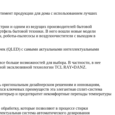
ртимент продукции для дома с использованием лучших
стрии и одним из ведущих производителей бытовой
ортфель бытовой техники. В него вошли новые модели
, роботы-пылесосы и воздухоочистители с выходом в
точек (QLED) с самыми актуальными интеллектуальными
се больше возможностей для выбора. В частности, в нее
твенной эксклюзивной технологии TCL RAY•DANZ.
ть оригинальным дизайнерским решениям и инновациям,
хся ключевых преимуществ эта элегантная сплит-система
 интерьер и предотвратит некомфортные перепады температуры
бработку, которые позволяют в процессе стирки
ектуальная система автоматического дозирования