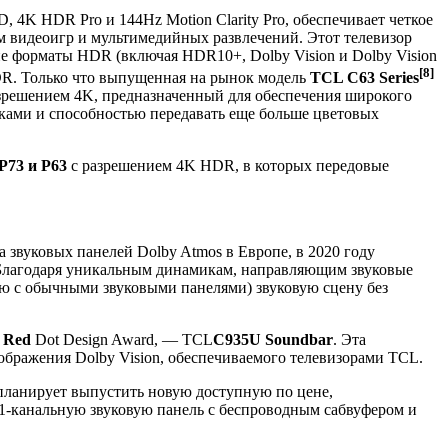
, 4K HDR Pro и 144Hz Motion Clarity Pro, обеспечивает четкое
м видеоигр и мультимедийных развлечений. Этот телевизор
е форматы HDR (включая HDR10+, Dolby Vision и Dolby Vision
[8]
DR. Только что выпущенная на рынок модель
TCL C63 Series
зрешением 4K, предназначенный для обеспечения широкого
ками и способностью передавать еще больше цветовых
P73 и P63
с разрешением 4K HDR, в которых передовые
звуковых панелей Dolby Atmos в Европе, в 2020 году
лагодаря уникальным динамикам, направляющим звуковые
ию с обычными звуковыми панелями) звуковую сцену без
ю
Red
Dot Design Award, — TCL
C935U Soundbar
. Эта
ображения Dolby Vision, обеспечиваемого телевизорами TCL.
 планирует выпустить новую доступную по цене,
1-канальную звуковую панель с беспроводным сабвуфером и