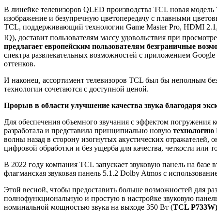
В линейке телевизоров QLED производства TCL новая модель
изображение и безупречную цветопередачу с плавными цветов
TCL, поддерживающий технологии Game Master Pro, HDMI 2.1,
IQ), доставит пользователям массу удовольствия при просмот
предлагает европейским пользователям безграничные возм
спектра развлекательных возможностей с приложением Google
оттенков.
И наконец, ассортимент телевизоров TCL был бы неполным 
технологии сочетаются с доступной ценой.
Прорыв в области улучшение качества звука благодаря э
Для обеспечения объемного звучания с эффектом погружения к
разработала и представила принципиально новую
технологи
волны назад в сторону изогнутых акустических отражателей, 
цифровой обработки и без ущерба для качества, четкости или т
В 2022 году компания TCL запускает звуковую панель на ба
флагманская звуковая панель 5.1.2 Dolby Atmos с использова
Этой весной, чтобы предоставить больше возможностей для ра
полнофункциональную и простую в настройке звуковую панель
номинальной мощностью звука на выходе 350 Вт (
TCL P733W)