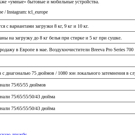
акже «умные» бытовые и мобильные устройства.
 / Instagram: tcl_europe
с вариантами загрузки 8 кг, 9 кг и 10 кг.
 на загрузку до 8 кг белья при стирке и 5 кг при сушке.
дажу в Европе в мае. Воздухоочистители Breeva Pro Series 700 
в с диагональю 75 дюймов / 1080 зон локального затемнения в с
онали 75/65/55 дюймов
нали 75/65/55/50/43 дюйма
нали 75/65/55/50/43 дюйма
мскую дружбу