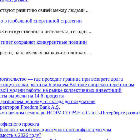
ствуют развитию связей между людьми ...
во в глобальной спортивной стратегии
 и искусственного интеллекта, сегодня ...
Египет сохраняет конкурентные позиции
расти, на ключевых рынках-источниках ...
огательство — где проходит граница при возврате долга
 ищут точки роста на Ближнем Востоке вопреки стереотипам
овой модели работы на рынке коллективных инвестиций
аты выросли на 14,6 процента
: разбираем цепочку от склада до покупателя
ректоров Freedom Bank A.Ş.
-м научном семинаре ИСЭМ СО РАН в Санкт-Петербурге развит
офисного проекта
ифровой трансформации курортной инфраструктуры
мость в 2026 году?