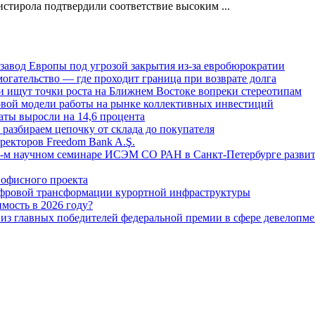
ирола подтвердили соответствие высоким ...
 завод Европы под угрозой закрытия из-за евробюрократии
огательство — где проходит граница при возврате долга
 ищут точки роста на Ближнем Востоке вопреки стереотипам
овой модели работы на рынке коллективных инвестиций
аты выросли на 14,6 процента
: разбираем цепочку от склада до покупателя
ректоров Freedom Bank A.Ş.
-м научном семинаре ИСЭМ СО РАН в Санкт-Петербурге развит
офисного проекта
ифровой трансформации курортной инфраструктуры
мость в 2026 году?
из главных победителей федеральной премии в сфере девелопме