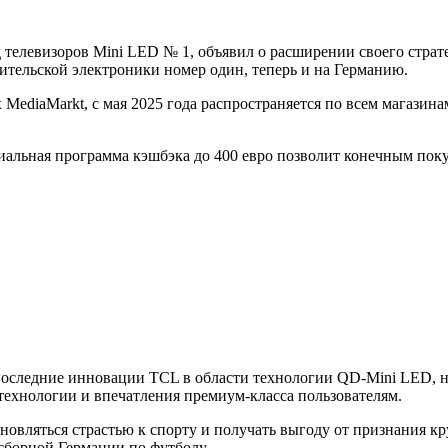
телевизоров Mini LED № 1, объявил о расширении своего страте
бительской электроники номер один, теперь и на Германию.
ediaMarkt, с мая 2025 года распространяется по всем магазинам
циальная программа кэшбэка до 400 евро позволит конечным пок
ь последние инновации TCL в области технологии QD-Mini LED
технологии и впечатления премиум-класса пользователям.
новляться страстью к спорту и получать выгоду от признания 
борной Германии по футболу.