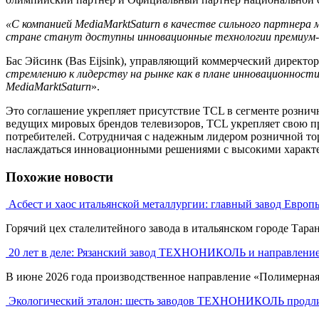
«С компанией MediaMarktSaturn в качестве сильного партнера 
стране станут доступны инновационные технологии премиум-
Бас Эйсинк (Bas Eijsink), управляющий коммерческий директор
стремлению к лидерству на рынке как в плане инновационнос
MediaMarktSaturn
».
Это соглашение укрепляет присутствие TCL в сегменте рознич
ведущих мировых брендов телевизоров, TCL укрепляет свою п
потребителей. Сотрудничая с надежным лидером розничной то
наслаждаться инновационными решениями с высокими характе
Похожие новости
Асбест и хаос итальянской металлургии: главный завод Европ
Горячий цех сталелитейного завода в итальянском городе Таран
20 лет в деле: Рязанский завод ТЕХНОНИКОЛЬ и направлени
В июне 2026 года производственное направление «Полимерна
Экологический эталон: шесть заводов ТЕХНОНИКОЛЬ продли