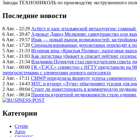
Заводы ТЕХНОНИКОЛЬ по производству экструзионного полист
Последние новости
8 Авг. - 22:29
Асбест и хаос итальянской металлургии: главный
6 Авг. - 20:47
Адвокат Давид Мелконян: самоуправство или вым
6 Авг. - 19:57
Ирак — новый рынок возможностей: застройщики
6 Авг. - 17:20
Специализированные депозитарии переходят к н
5 Авг. - 21:33
Игорная зона «Красная Поляна»: налоговые выпл
5 Авг. - 21:03
Как логистика убивает и спасает рейтинг селлера
4 Авг. - 21:34
Владимир Почекуев стал председателем совета ди
3 Авг. - 00:00
ГК «ТЭСС» совместно с НГТУ представили на 98
энергосистемами с элементами роевого интеллекта
2 Авг. - 17:11
CMWP определила формулу успеха современного 
2 Авг. - 14:43
МТС и курорт «Лучи» объединяют усилия для ц
2 Авг. - 09:04
Стоит ли инвестировать в коммерческую недвижи
2 Авг. - 08:24
Проекты курортной недвижимости стали одними 
Категории
Crypto
Авто