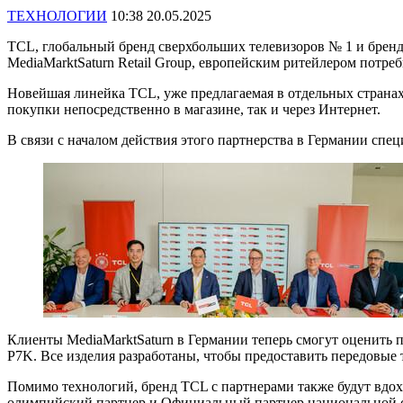
ТЕХНОЛОГИИ
10:38 20.05.2025
TCL, глобальный бренд сверхбольших телевизоров № 1 и бренд 
MediaMarktSaturn Retail Group, европейским ритейлером потре
Новейшая линейка TCL, уже предлагаемая в отдельных странах M
покупки непосредственно в магазине, так и через Интернет.
В связи с началом действия этого партнерства в Германии спе
Клиенты MediaMarktSaturn в Германии теперь смогут оценит
P7K. Все изделия разработаны, чтобы предоставить передовые 
Помимо технологий, бренд TCL с партнерами также будут вдох
олимпийский партнер и Официальный партнер национальной с