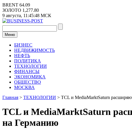
Перейти
BRENT
64.09
к
ЗОЛОТО
1,277.80
содержимому
9 августа,
11:45:49
МСК
Меню
БИЗНЕС
НЕДВИЖИМОСТЬ
НЕФТЬ
ПОЛИТИКА
ТЕХНОЛОГИИ
ФИНАНСЫ
ЭКОНОМИКА
ОБЩЕСТВО
МОСКВА
Главная
>
ТЕХНОЛОГИИ
>
TCL и MediaMarktSaturn расширяю
TCL и MediaMarktSaturn расш
на Германию