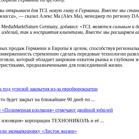
мы открываем для TCL новую главу в Германии. Вместе мы стано
класса»,
— сказал Алекс Ма (Alex Ma), менеджер по региону D
 MediaMarktSaturn Germany, добавил: «
TCL является сильным и 
ти изделий, так и восприятия клиентами. Вместе мы расширяем
ных продаж Германии и Европы в целом, способствуя региональн
риверженность стремлению сделать передовые технологии разв
рговли, который обладает широким охватом рынка и глубоким з
ристиками, предназначенными для повседневной жизни.
ы под угрозой закрытия из-за евробюрократии
то будет закрыт на ближайшие 90 дней по ...
е «Полимерная изоляция» отмечают двойной юбилей
я изоляция» корпорации ТЕХНОНИКОЛЬ и её ...
ли экомаркировку «Листок жизни»