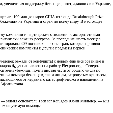
м, увеличивая поддержку беженцев, пострадавших в в Украине,
выделить 100 млн долларов США из фонда Breakthrough Prize
беженцам из Украины и стран по всему миру. В настоящее
орму компании и партнерские отношения с авторитетными
итически важных ресурсов. За последние шесть месяцев
динировала 409 поставок в шесть стран, которые приняли
енические комплекты и другие предметы первой
н человек бежали от конфликта) с новым финансированием в
аров будут направлены на работу Flexport.org в Северо-
сителей убежища, почти шестая часть от общего числа по
венной помощи беженцам, так и лицам, затронутым кризисом,
спасающимся от недавнего катастрофического наводнения в
 Афганистана.
, — заявил основатель Tech for Refugees Юрий Мильнер. — Мы
ть им ощутимую помощь».