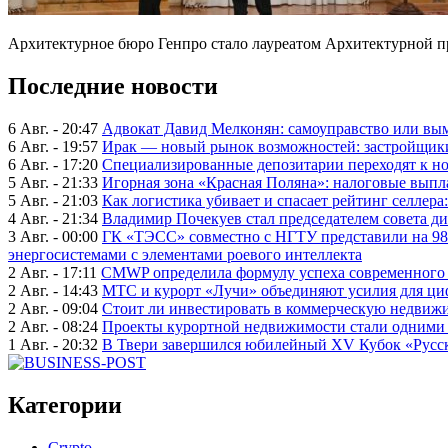
Архитектурное бюро Генпро стало лауреатом Архитектурной пр
Последние новости
6 Авг. - 20:47
Адвокат Давид Мелконян: самоуправство или вым
6 Авг. - 19:57
Ирак — новый рынок возможностей: застройщики
6 Авг. - 17:20
Специализированные депозитарии переходят к н
5 Авг. - 21:33
Игорная зона «Красная Поляна»: налоговые выпл
5 Авг. - 21:03
Как логистика убивает и спасает рейтинг селлера
4 Авг. - 21:34
Владимир Почекуев стал председателем совета ди
3 Авг. - 00:00
ГК «ТЭСС» совместно с НГТУ представили на 98
энергосистемами с элементами роевого интеллекта
2 Авг. - 17:11
CMWP определила формулу успеха современного 
2 Авг. - 14:43
МТС и курорт «Лучи» объединяют усилия для ц
2 Авг. - 09:04
Стоит ли инвестировать в коммерческую недвижи
2 Авг. - 08:24
Проекты курортной недвижимости стали одними 
1 Авг. - 20:32
В Твери завершился юбилейный XV Кубок «Русско
Категории
Crypto