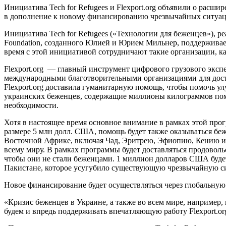
Инициатива Tech for Refugees и Flexport.org объявили о рас
в дополнение к новому финансированию чрезвычайных ситуац
Инициатива Tech for Refugees («Технологии для беженцев»), ре
Foundation, созданного Юлией и Юрием Мильнер, поддерживае
время с этой инициативой сотрудничают такие организации, как F
Flexport.org — главный инструмент цифрового грузового эксп
международными благотворительными организациями для доста
Flexport.org доставила гуманитарную помощь, чтобы помочь у
украинских беженцев, содержащие миллионы килограммов пом
необходимости.
Хотя в настоящее время основное внимание в рамках этой про
размере 5 млн долл. США, помощь будет также оказываться беж
Восточной Африке, включая Чад, Эритрею, Эфиопию, Кению и С
всему миру. В рамках программы будет доставляться продоволь
чтобы они не стали беженцами. 1 миллион долларов США будет
Пакистане, которое усугубило существующую чрезвычайную си
Новое финансирование будет осуществляться через глобальну
«Кризис беженцев в Украине, а также во всем мире, например
будем и впредь поддерживать впечатляющую работу Flexport.o