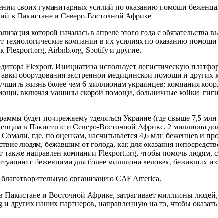
ширении своих гуманитарных усилий по оказанию помощи беженца
ий в Пакистане и Северо-Восточной Африке.
ализация которой началась в апреле этого года с обязательства 
т технологические компании в их усилиях по оказанию помощи 
lexport.org, Airbnb.org, Spotify и другие.
едитора Flexport. Инициатива использует логистическую платф
вки оборудования экстренной медицинской помощи и других кр
лучшить жизнь более чем 6 миллионам украинцев: компания коор
ощи, включая машины скорой помощи, больничные койки, гиги
граммы будет по-прежнему уделяться Украине (где свыше 7,5 мл
енцам в Пакистане и Северо-Восточной Африке. 2 миллиона долл
омали, где, по оценкам, насчитывается 4,6 млн беженцев и про
ствие людям, бежавшим от голода, как для оказания непосредст
 также направлен компании Flexport.org, чтобы помочь людям, 
туацию с беженцами для более миллиона человек, бежавших из
ю благотворительную организацию CAF America.
, в Пакистане и Восточной Африке, затрагивает миллионы людей
rg и других наших партнеров, направленную на то, чтобы оказа