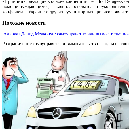
«Принципы, лежащие в основе концепции Tech for Refugees, о
помощи нуждающимся, — заявила основатель и руководитель F
конфликта в Украине и других гуманитарных кризисов, являетс
Похожие новости
Адвокат Давид Мелконян: самоуправство или вымогательство 
Разграничение самоуправства и вымогательства — одна из сложн