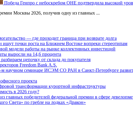
Победа Генпро с небоскребом ОНЕ подтвердила высокий уро
емии Москвы 2026, получив одну из главных ...
огательство — где проходит граница при возврате долга
 ищут точки роста на Ближнем Востоке вопреки стереотипам
овой модели работы на рынке коллективных инвестиций
аты выросли на 14,6 процента
: разбираем цепочку от склада до покупателя
ректоров Freedom Bank A.Ş.
-м научном семинаре ИСЭМ СО РАН в Санкт-Петербурге развит
офисного проекта
ифровой трансформации курортной инфраструктуры
мость в 2026 году?
из главных победителей федеральной премии в сфере девелопме
го Света» по гребле на лодках «Дракон»