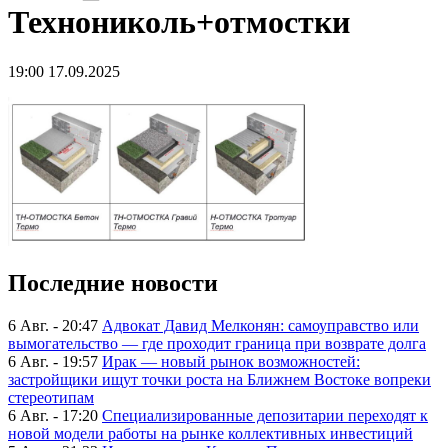
Технониколь+отмостки
19:00 17.09.2025
Последние новости
6 Авг. - 20:47
Адвокат Давид Мелконян: самоуправство или
вымогательство — где проходит граница при возврате долга
6 Авг. - 19:57
Ирак — новый рынок возможностей:
застройщики ищут точки роста на Ближнем Востоке вопреки
стереотипам
6 Авг. - 17:20
Специализированные депозитарии переходят к
новой модели работы на рынке коллективных инвестиций