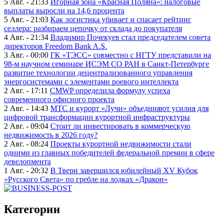
5 Авг. - 21:33
Игорная зона «Красная Поляна»: налоговые
выплаты выросли на 14,6 процента
5 Авг. - 21:03
Как логистика убивает и спасает рейтинг
селлера: разбираем цепочку от склада до покупателя
4 Авг. - 21:34
Владимир Почекуев стал председателем совета
директоров Freedom Bank A.Ş.
3 Авг. - 00:00
ГК «ТЭСС» совместно с НГТУ представили на
98-м научном семинаре ИСЭМ СО РАН в Санкт-Петербурге
развитие технологии децентрализованного управления
энергосистемами с элементами роевого интеллекта
2 Авг. - 17:11
CMWP определила формулу успеха
современного офисного проекта
2 Авг. - 14:43
МТС и курорт «Лучи» объединяют усилия для
цифровой трансформации курортной инфраструктуры
2 Авг. - 09:04
Стоит ли инвестировать в коммерческую
недвижимость в 2026 году?
2 Авг. - 08:24
Проекты курортной недвижимости стали
одними из главных победителей федеральной премии в сфере
девелопмента
1 Авг. - 20:32
В Твери завершился юбилейный XV Кубок
«Русского Света» по гребле на лодках «Дракон»
Категории