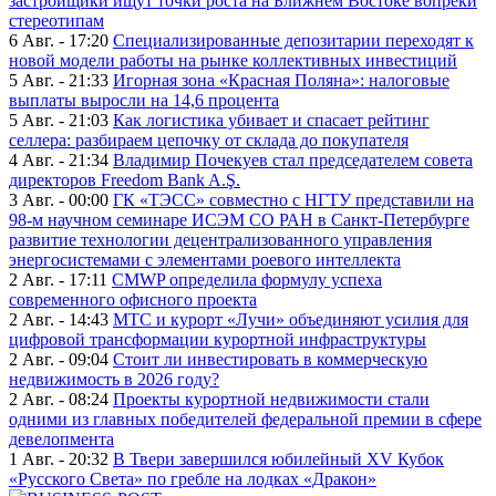
застройщики ищут точки роста на Ближнем Востоке вопреки
стереотипам
6 Авг. - 17:20
Специализированные депозитарии переходят к
новой модели работы на рынке коллективных инвестиций
5 Авг. - 21:33
Игорная зона «Красная Поляна»: налоговые
выплаты выросли на 14,6 процента
5 Авг. - 21:03
Как логистика убивает и спасает рейтинг
селлера: разбираем цепочку от склада до покупателя
4 Авг. - 21:34
Владимир Почекуев стал председателем совета
директоров Freedom Bank A.Ş.
3 Авг. - 00:00
ГК «ТЭСС» совместно с НГТУ представили на
98-м научном семинаре ИСЭМ СО РАН в Санкт-Петербурге
развитие технологии децентрализованного управления
энергосистемами с элементами роевого интеллекта
2 Авг. - 17:11
CMWP определила формулу успеха
современного офисного проекта
2 Авг. - 14:43
МТС и курорт «Лучи» объединяют усилия для
цифровой трансформации курортной инфраструктуры
2 Авг. - 09:04
Стоит ли инвестировать в коммерческую
недвижимость в 2026 году?
2 Авг. - 08:24
Проекты курортной недвижимости стали
одними из главных победителей федеральной премии в сфере
девелопмента
1 Авг. - 20:32
В Твери завершился юбилейный XV Кубок
«Русского Света» по гребле на лодках «Дракон»