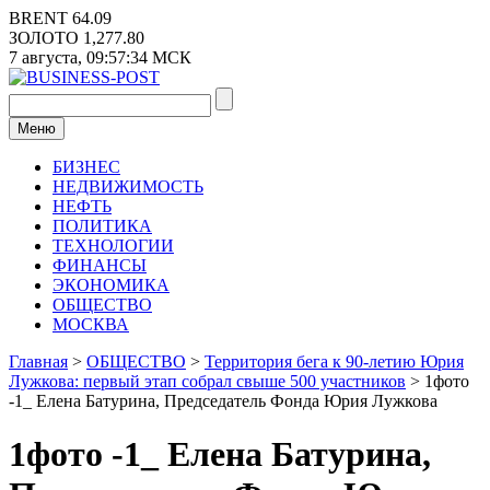
Перейти
BRENT
64.09
к
ЗОЛОТО
1,277.80
содержимому
7 августа,
09:57:34
МСК
Меню
БИЗНЕС
НЕДВИЖИМОСТЬ
НЕФТЬ
ПОЛИТИКА
ТЕХНОЛОГИИ
ФИНАНСЫ
ЭКОНОМИКА
ОБЩЕСТВО
МОСКВА
Главная
>
ОБЩЕСТВО
>
Территория бега к 90-летию Юрия
Лужкова: первый этап собрал свыше 500 участников
>
1фото
-1_ Елена Батурина, Председатель Фонда Юрия Лужкова
1фото -1_ Елена Батурина,