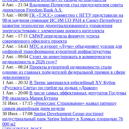
4 Авг. - 21:34
Владимир Почекуев стал председателем совета
директоров Freedom Bank A.Ş.
3 Авг. - 00:00
ГК «ТЭСС» совместно с НГТУ представили на
98-м научном семинаре ИСЭМ СО РАН в Санкт-Петербурге
развитие технологии децентрализованного управления
энергосистемами с элементами роевого интеллекта
2 Авг. - 17:11
CMWP определила формулу успеха
современного офисного проекта
2 Авг. - 14:43
МТС и курорт «Лучи» объединяют усилия для
цифровой трансформации курортной инфраструктуры
2 Авг. - 09:04
Стоит ли инвестировать в коммерческую
недвижимость в 2026 году?
2 Авг. - 08:24
Проекты курортной недвижимости стали
одними из главных победителей федеральной премии в сфере
девелопмента
1 Авг. - 20:32
В Твери завершился юбилейный XV Кубок
«Русского Света» по гребле на лодках «Дракон»
1 Авг. - 20:00
В числе самых эффективных депутатов Госдумы
РФ оказалась Мария Бутина
31 Июл. - 17:15
«Ренессанс Страхование» назвал пятницу
самым аварийным днем недели
30 Июл. - 17:08
Spring Development Group построит
индустриальный парк Spring Industry в Химках площадью 76
000 м2