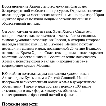
Восстановление Храма стало возможным благодаря
беспрецедентной мобилизации ресурсов. Огромное значение
имела поддержка московских властей: именно при мэре Юрии
Лужкове проект получил мощный организационный и
общественный импульс.
Сегодня, спустя четверть века, Храм Христа Спасителя
воспринимается как неотъемлемая часть облика столицы,
символ духовного возрождения России, в историю которого
навсегда вписано имя Ю. М. Лужкова. Именно поэтому
церемония гашения марки, посвященной 25-летию Великого
освящения Храма Христа Спасителя, прошла в ходе открытия
выставки «Москва и жизнь. Восстановление московского
Храма», повествующей о вкладе «народного мэра» в
возрождение храмов Москвы.
Юбилейная почтовая марка выполнена художниками
Александром Кулёминым и Ольгой Савиной. На ней
изображен величественный облик Храма в декоративном
обрамлении. Тираж марки составит порядка 100 тысяч
экземпляров в двух формах выпуска: обычном и
коллекционном с бронзовой пастой и фольгой.
Похожие новости