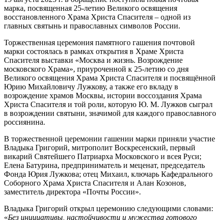
марка, посвященная 25-летию Великого освящения
восстановленного Храма Христа Спасителя – одной из
главных святынь и православных символов России.
Торжественная церемония памятного гашения почтовой
марки состоялась в рамках открытия в Храме Христа
Спасителя выставки «Москва и жизнь. Возрождение
московского Храма», приуроченной к 25-летию со дня
Великого освящения Храма Христа Спасителя и посвящённой
Юрию Михайловичу Лужкову, а также его вкладу в
возрождение храмов Москвы, истории воссоздания Храма
Христа Спасителя и той роли, которую Ю. М. Лужков сыграл
в возрождении святыни, значимой для каждого православного
россиянина.
В торжественной церемонии гашении марки приняли участие
Владыка Григорий, митрополит Воскресенский, первый
викарий Святейшего Патриарха Московского и всея Руси;
Елена Батурина, предприниматель и меценат, председатель
Фонда Юрия Лужкова; отец Михаил, ключарь Кафедрального
Соборного Храма Христа Спасителя и Алан Козонов,
заместитель директора «Почты России».
Владыка Григорий открыл церемонию следующими словами:
«
Без инициативы, настойчивости и мужества готового