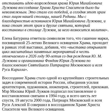
отстаивать идею возрождения храма Юрия Михайловича
Лужкова воссоздание Храма Христа Спасителя было бы
невозможным. Это стало его победой, а сегодня этот храм
стал лицом нашей столицы, нашей Родины. Мы с
благодарностью вспоминаем Юрия Михайловича Лужкова, и
пока стоит этот храм и другие святыни, который
восстановил в столице Лужков, за него возносится молитва
».
Елена Батурина отметила символизм того, что гашение марки,
посвященной 25-летию Великого освящения Храма, проходит
в рамках этой выставки, добавив, что «
в
ыставка открывает
цикл масштабных памятных мероприятий в честь
отмечаемого в 2026 году 90-летия со дня рождения Ю. М.
Лужкова и организована Фондом Юрия Лужкова по
благословению Святейшего Патриарха Московского и всея
Руси Кирилла
».
Воссоздание Храма стало одной из крупнейших строительных
задач в современной истории России, объединив усилия
архитекторов, художников, инженеров, строителей, прихожан.
Мэр Москвы Юрий Лужков подписал постановление о
восстановлении святыни в 1994 году, и всего шесть лет
спустя, 19 августа 2000 года, Патриарх Московский и всея
Руси Алексий II совершил в воссозданном Храме Христа
Спасителя чин Великого освящения.