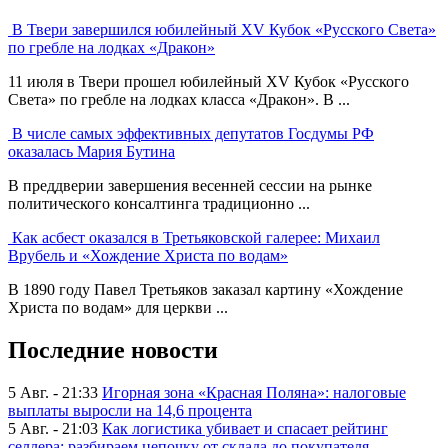
В Твери завершился юбилейный XV Кубок «Русского Света»
по гребле на лодках «Дракон»
11 июля в Твери прошел юбилейный XV Кубок «Русского
Света» по гребле на лодках класса «Дракон». В ...
В числе самых эффективных депутатов Госдумы РФ
оказалась Мария Бутина
В преддверии завершения весенней сессии на рынке
политического консалтинга традиционно ...
Как асбест оказался в Третьяковской галерее: Михаил
Врубель и «Хождение Христа по водам»
В 1890 году Павел Третьяков заказал картину «Хождение
Христа по водам» для церкви ...
Последние новости
5 Авг. - 21:33
Игорная зона «Красная Поляна»: налоговые
выплаты выросли на 14,6 процента
5 Авг. - 21:03
Как логистика убивает и спасает рейтинг
селлера: разбираем цепочку от склада до покупателя