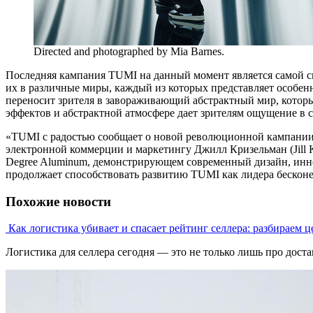
Directed and photographed by Mia Barnes.
Последняя кампания TUMI на данный момент является самой см
их в различные миры, каждый из которых представляет особен
переносит зрителя в завораживающий абстрактный мир, котор
эффектов и абстрактной атмосфере дает зрителям ощущение в сти
«TUMI с радостью сообщает о новой революционной кампании
электронной коммерции и маркетингу Джилл Кризельман (Jill
Degree Aluminum, демонстрирующем современный дизайн, иннов
продолжает способствовать развитию TUMI как лидера бескон
Похожие новости
Как логистика убивает и спасает рейтинг селлера: разбираем ц
Логистика для селлера сегодня — это не только лишь про достави