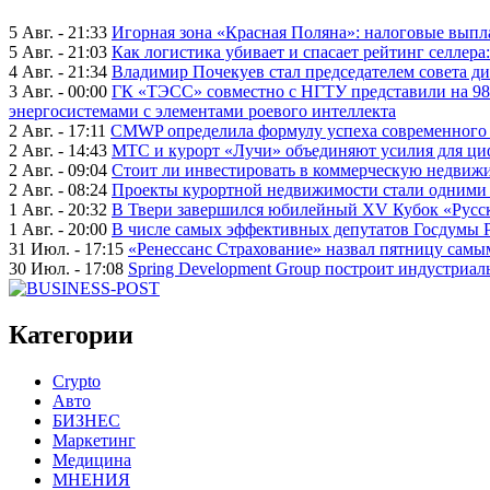
5 Авг. - 21:33
Игорная зона «Красная Поляна»: налоговые выпл
5 Авг. - 21:03
Как логистика убивает и спасает рейтинг селлера
4 Авг. - 21:34
Владимир Почекуев стал председателем совета ди
3 Авг. - 00:00
ГК «ТЭСС» совместно с НГТУ представили на 98
энергосистемами с элементами роевого интеллекта
2 Авг. - 17:11
CMWP определила формулу успеха современного 
2 Авг. - 14:43
МТС и курорт «Лучи» объединяют усилия для ц
2 Авг. - 09:04
Стоит ли инвестировать в коммерческую недвижи
2 Авг. - 08:24
Проекты курортной недвижимости стали одними 
1 Авг. - 20:32
В Твери завершился юбилейный XV Кубок «Русско
1 Авг. - 20:00
В числе самых эффективных депутатов Госдумы 
31 Июл. - 17:15
«Ренессанс Страхование» назвал пятницу сам
30 Июл. - 17:08
Spring Development Group построит индустриал
Категории
Crypto
Авто
БИЗНЕС
Маркетинг
Медицина
МНЕНИЯ