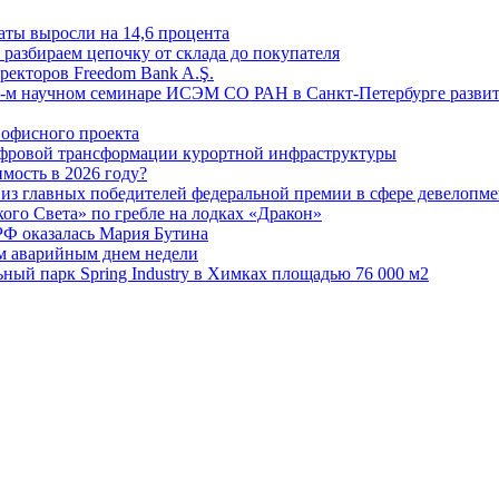
аты выросли на 14,6 процента
: разбираем цепочку от склада до покупателя
ректоров Freedom Bank A.Ş.
-м научном семинаре ИСЭМ СО РАН в Санкт-Петербурге развит
офисного проекта
ифровой трансформации курортной инфраструктуры
мость в 2026 году?
из главных победителей федеральной премии в сфере девелопме
го Света» по гребле на лодках «Дракон»
РФ оказалась Мария Бутина
ым аварийным днем недели
ьный парк Spring Industry в Химках площадью 76 000 м2