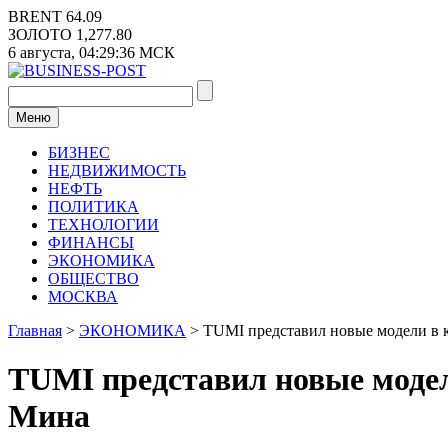
Перейти
BRENT
64.09
к
ЗОЛОТО
1,277.80
содержимому
6 августа,
04:29:37
МСК
Меню
БИЗНЕС
НЕДВИЖИМОСТЬ
НЕФТЬ
ПОЛИТИКА
ТЕХНОЛОГИИ
ФИНАНСЫ
ЭКОНОМИКА
ОБЩЕСТВО
МОСКВА
Главная
>
ЭКОНОМИКА
>
TUMI представил новые модели в 
TUMI представил новые модел
Мина