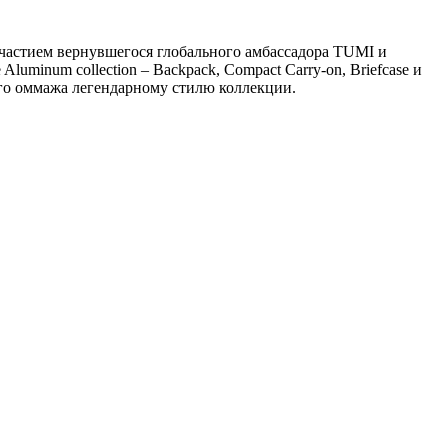
частием вернувшегося глобального амбассадора TUMI и
inum collection – Backpack, Compact Carry-on, Briefcase и
ого оммажа легендарному стилю коллекции.