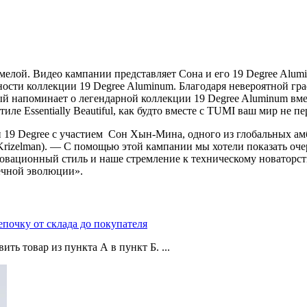
елой. Видео кампании представляет Сона и его 19 Degree Alumi
ности коллекции 19 Degree Aluminum. Благодаря невероятной г
ый напоминает о легендарной коллекции 19 Degree Aluminum в
ле Essentially Beautiful, как будто вместе с TUMI ваш мир не пе
 19 Degree с участием Сон Хын-Мина, одного из глобальных ам
 Krizelman). — С помощью этой кампании мы хотели показать 
ационный стиль и наше стремление к техническому новаторству
ечной эволюции».
епочку от склада до покупателя
ть товар из пункта А в пункт Б. ...