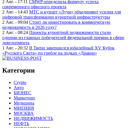
2 Авг. - 17:11
CMWP определила формулу успеха
современного офисного проекта
2 Авг. - 14:43
МТС и курорт «Лучи» объединяют усилия для
цифровой трансформации курортной инфраструктуры
2 Авг. - 09:04
Стоит ли инвестировать в коммерческую
недвижимость в 2026 году?
2 Авг. - 08:24
Проекты курортной недвижимости стали
одними из главных победителей федеральной премии в сфере
девелопмента
1 Авг. - 20:32
В Твери завершился юбилейный XV Кубок
«Русского Света» по гребле на лодках «Дракон»
Категории
Crypto
Авто
БИЗНЕС
Маркетинг
Медицина
МНЕНИЯ
МОСКВА
НЕДВИЖИМОСТЬ
НЕФТЬ