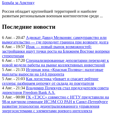
Борьба за Арктику
Россия обладает крупнейшей территорией и наиболее
развитым региональным военным контингентом среди ...
Последние новости
6 Авг. - 20:47
Адвокат Давид Мелконян: самоуправство или
вымогательство — где проходит граница при возврате долга
6 Авг. - 19:57
Ирак — новый рынок возможностей:
застройщики ищут точки роста на Ближнем Востоке вопреки
стереотипам
6 Авг. - 17:20
Специализированные депозитарии переходят к
новой модели работы на рынке коллективных инвестиций
5 Авг. - 21:33
Игорная зона «Красная Поляна»: налоговые
выплаты выросли на 14,6 процента
5 Авг. - 21:03
Как логистика убивает и спасает рейтинг
селлера: разбираем цепочку от склада до покупателя
4 Авг. - 21:34
Владимир Почекуев стал председателем совета
директоров Freedom Bank A.Ş.
3 Авг. - 00:00
ГК «ТЭСС» совместно с НГТУ представили на
98-м научном семинаре ИСЭМ СО РАН в Санкт-Петербурге
развитие технологии децентрализованного управления
энергосистемами с элементами роевого интеллекта