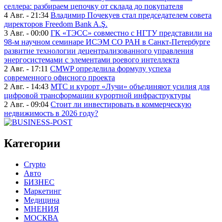
селлера: разбираем цепочку от склада до покупателя
4 Авг. - 21:34
Владимир Почекуев стал председателем совета
директоров Freedom Bank A.Ş.
3 Авг. - 00:00
ГК «ТЭСС» совместно с НГТУ представили на
98-м научном семинаре ИСЭМ СО РАН в Санкт-Петербурге
развитие технологии децентрализованного управления
энергосистемами с элементами роевого интеллекта
2 Авг. - 17:11
CMWP определила формулу успеха
современного офисного проекта
2 Авг. - 14:43
МТС и курорт «Лучи» объединяют усилия для
цифровой трансформации курортной инфраструктуры
2 Авг. - 09:04
Стоит ли инвестировать в коммерческую
недвижимость в 2026 году?
Категории
Crypto
Авто
БИЗНЕС
Маркетинг
Медицина
МНЕНИЯ
МОСКВА