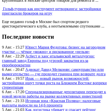
крупнейших в Москве центров товаров для ремонта и ...
Гольф-турнир как инструмент нетворкинга: застройщики
пригласили брокеров на игру
Еще недавно гольф в Москве был спортом редкого
аристократического клуба, а неотъемлемыми спутниками ...
Последние новости
9 Авг. - 15:27
Юрист Мария Федотова: бизнес на загородном
участке — чёткое «можно» и рискованное «нельзя»
8 Авг. - 22:29
Асбест и хаос итальянской металлургии:
главный завод Европы под угрозой закрытия из-за
евробюрократии
6 Авг. - 20:47
Адвокат Давид Мелконян: самоуправство или
вымогательство — где проходит граница при возврате долга
6 Авг. - 19:57
Ирак — новый рынок возможностей:
застройщики ищут точки роста на Ближнем Востоке вопреки
стереотипам
6 Авг. - 17:20
Специализированные депозитарии переходят к
новой модели работы на рынке коллективных инвестиций
5 Авг. - 21:33
Игорная зона «Красная Поляна»: налоговые
выплаты выросли на 14,6 процента
5 Авг. - 21:03
Как логистика убивает и спасает рейтинг