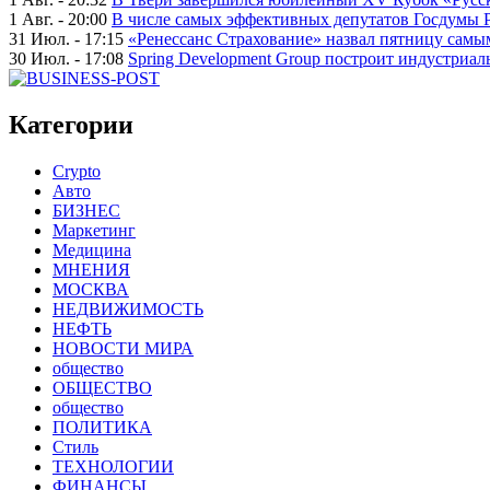
1 Авг. - 20:00
В числе самых эффективных депутатов Госдумы 
31 Июл. - 17:15
«Ренессанс Страхование» назвал пятницу сам
30 Июл. - 17:08
Spring Development Group построит индустриал
Категории
Crypto
Авто
БИЗНЕС
Маркетинг
Медицина
МНЕНИЯ
МОСКВА
НЕДВИЖИМОСТЬ
НЕФТЬ
НОВОСТИ МИРА
общество
ОБЩЕСТВО
общество
ПОЛИТИКА
Стиль
ТЕХНОЛОГИИ
ФИНАНСЫ