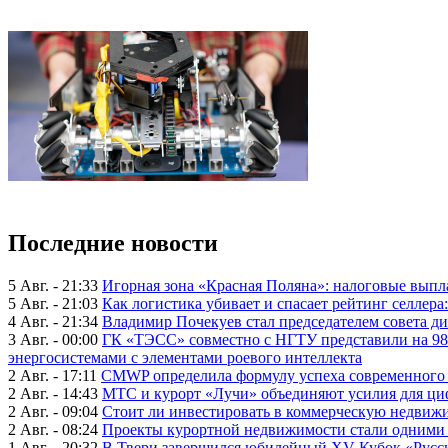
Последние новости
5 Авг. - 21:33
Игорная зона «Красная Поляна»: налоговые выпл
5 Авг. - 21:03
Как логистика убивает и спасает рейтинг селлера
4 Авг. - 21:34
Владимир Почекуев стал председателем совета ди
3 Авг. - 00:00
ГК «ТЭСС» совместно с НГТУ представили на 98
энергосистемами с элементами роевого интеллекта
2 Авг. - 17:11
CMWP определила формулу успеха современного 
2 Авг. - 14:43
МТС и курорт «Лучи» объединяют усилия для ц
2 Авг. - 09:04
Стоит ли инвестировать в коммерческую недвижи
2 Авг. - 08:24
Проекты курортной недвижимости стали одними 
1 Авг. - 20:32
В Твери завершился юбилейный XV Кубок «Русско