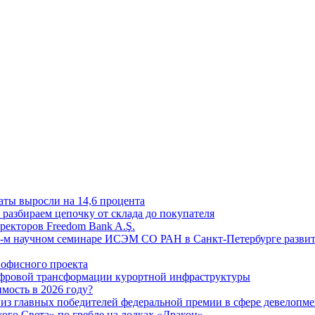
аты выросли на 14,6 процента
: разбираем цепочку от склада до покупателя
ректоров Freedom Bank A.Ş.
-м научном семинаре ИСЭМ СО РАН в Санкт-Петербурге развит
офисного проекта
ифровой трансформации курортной инфраструктуры
мость в 2026 году?
из главных победителей федеральной премии в сфере девелопме
го Света» по гребле на лодках «Дракон»