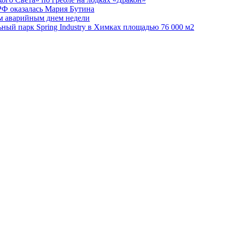
РФ оказалась Мария Бутина
ым аварийным днем недели
ьный парк Spring Industry в Химках площадью 76 000 м2