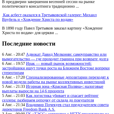
В преддверии завершения весенней сессии на рынке
политического консалтинга традиционно ...
Как асбест оказался в Третьяковской галерее: Михаил
Врубель и «Хождение Христа по водам»
В 1890 году Павел Третьяков заказал картину «Хождение
Христа по водам» для церкви ...
Последние новости
6 Авг. - 20:47
Адвокат Давид Мелконян: самоуправство или
вымогательство — где проходит граница при возврате долга
6 Авг. - 19:57
Ирак — новый рынок возможностей:
застройщики ищут точки роста на Ближнем Востоке вопреки
стереотипам
6 Авг. - 17:20
Специализированные депозитарии переходят к
новой модели работы на рынке коллективных инвестиций
5 Авг. - 21:33
Игорная зона «Красная Поляна»: налоговые
выплаты выросли на 14,6 процента
5 Авг. - 21:03
Как логистика убивает и спасает рейтинг
селлера: разбираем цепочку от склада до покупателя
4 Авг. - 21:34
Владимир Почекуев стал председателем совета
директоров Freedom Bank A.Ş.
3 Авг. - 00:00
ГК «ТЭСС» совместно с НГТУ представили на