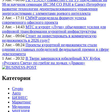
98-м научном семинаре ИСЭМ СО РАН в Санкт-Петербурге
развитие технологии децентрализованного управления
энергосистемами с элементами роевого интеллекта
2 Авг. - 17:11
CMWP определила формулу успеха
современного офисного проекта
2 Авг. - 14:43
МТС и курорт «Лучи» объединяют усилия для
цифровой трансформации курортной инфраструктуры
2 Авг. - 09:04
Стоит ли инвестировать в коммерческую
недвижимость в 2026 году?
2 Авг. - 08:24
Проекты курортной недвижимости стали
одними из главных победителей федеральной премии в сфере
девелопмента
1 Авг. - 20:32
В Твери завершился юбилейный XV Кубок
«Русского Света» по гребле на лодках «Дракон»
Категории
Crypto
Авто
БИЗНЕС
Маркетинг
Медицина
МНЕНИЯ