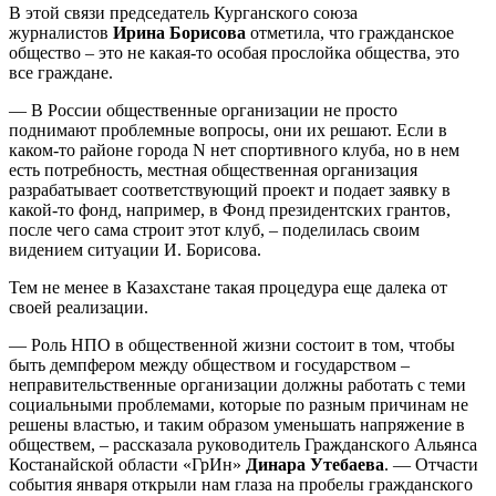
В этой связи председатель Курганского союза
журналистов
Ирина Борисова
отметила, что гражданское
общество – это не какая-то особая прослойка общества, это
все граждане.
— В России общественные организации не просто
поднимают проблемные вопросы, они их решают. Если в
каком-то районе города N нет спортивного клуба, но в нем
есть потребность, местная общественная организация
разрабатывает соответствующий проект и подает заявку в
какой-то фонд, например, в Фонд президентских грантов,
после чего сама строит этот клуб, – поделилась своим
видением ситуации И. Борисова.
Тем не менее в Казахстане такая процедура еще далека от
своей реализации.
— Роль НПО в общественной жизни состоит в том, чтобы
быть демпфером между обществом и государством –
неправительственные организации должны работать с теми
социальными проблемами, которые по разным причинам не
решены властью, и таким образом уменьшать напряжение в
обществем, – рассказала руководитель Гражданского Альянса
Костанайской области «ГрИн»
Динара Утебаева
. — Отчасти
события января открыли нам глаза на пробелы гражданского