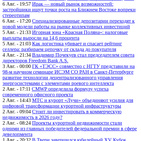
6 Авг. - 19:57
Ирак — новый рынок возможностей:
застройщики ищут точки роста на Ближнем Востоке вопреки
стереотипам
6 Авг. - 17:20
Специализированные депозитарии переходят к
новой модели работы на рынке коллективных инвестиций
5 Авг. - 21:33
Игорная зона «Красная Поляна»: налоговые
выплаты выросли на 14,6 процента
5 Авг. - 21:03
Как логистика убивает и спасает рейтинг
селлера: разбираем цепочку от склада до покупателя
4 Авг. - 21:34
Владимир Почекуев стал председателем совета
директоров Freedom Bank A.Ş.
3 Авг. - 00:00
ГК «ТЭСС» совместно с НГТУ представили на
98-м научном семинаре ИСЭМ СО РАН в Санкт-Петербурге
развитие технологии децентрализованного управления
энергосистемами с элементами роевого интеллекта
2 Авг. - 17:11
CMWP определила формулу успеха
современного офисного проекта
2 Авг. - 14:43
МТС и курорт «Лучи» объединяют усилия для
цифровой трансформации курортной инфраструктуры
2 Авг. - 09:04
Стоит ли инвестировать в коммерческую
недвижимость в 2026 году?
2 Авг. - 08:24
Проекты курортной недвижимости стали
одними из главных победителей федеральной премии в сфере
девелопмента
1 Авг. - 20:32
В Твери завершился юбилейный XV Кубок