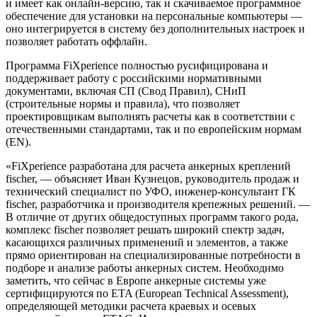
и имеет как онлайн-версию, так и скачиваемое программное
обеспечение для установки на персональные компьютеры —
оно интегрируется в систему без дополнительных настроек и
позволяет работать оффлайн.
Программа FiXperience полностью русифицирована и
поддерживает работу с российскими нормативными
документами, включая СП (Свод Правил), СНиП
(строительные нормы и правила), что позволяет
проектировщикам выполнять расчеты как в соответствии с
отечественными стандартами, так и по европейским нормам
(EN).
«FiXperience разработана для расчета анкерных креплений
fischer, — объясняет Иван Кузнецов, руководитель продаж и
технический специалист по УФО, инженер-консультант ГК
fischer, разработчика и производителя крепежных решений. —
В отличие от других общедоступных программ такого рода,
комплекс fischer позволяет решать широкий спектр задач,
касающихся различных применений и элементов, а также
прямо ориентирован на специализированные потребности в
подборе и анализе работы анкерных систем. Необходимо
заметить, что сейчас в Европе анкерные системы уже
сертифицируются по ETA (European Technical Assessment),
определяющей методики расчета краевых и осевых