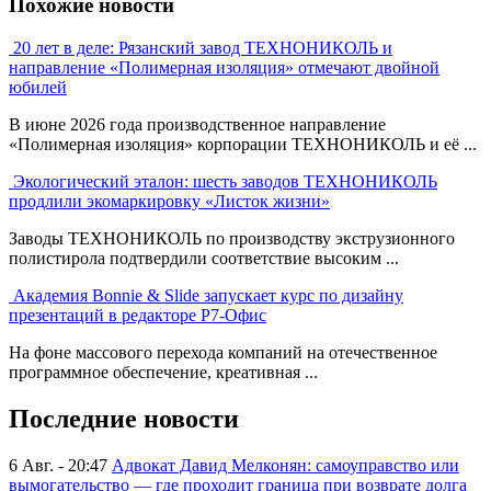
Похожие новости
20 лет в деле: Рязанский завод ТЕХНОНИКОЛЬ и
направление «Полимерная изоляция» отмечают двойной
юбилей
В июне 2026 года производственное направление
«Полимерная изоляция» корпорации ТЕХНОНИКОЛЬ и её ...
Экологический эталон: шесть заводов ТЕХНОНИКОЛЬ
продлили экомаркировку «Листок жизни»
Заводы ТЕХНОНИКОЛЬ по производству экструзионного
полистирола подтвердили соответствие высоким ...
Академия Bonnie & Slide запускает курс по дизайну
презентаций в редакторе Р7-Офис
На фоне массового перехода компаний на отечественное
программное обеспечение, креативная ...
Последние новости
6 Авг. - 20:47
Адвокат Давид Мелконян: самоуправство или
вымогательство — где проходит граница при возврате долга