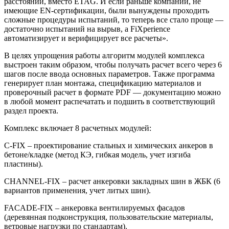
расстояний, вместо ETAG. И если раньше компании, не
имеющие EN-сертификации, были вынуждены проходить
сложные процедуры испытаний, то теперь все стало проще —
достаточно испытаний на вырыв, а FiXperience
автоматизирует и верифицирует все расчеты».
В целях упрощения работы алгоритм модулей комплекса
выстроен таким образом, чтобы получать расчет всего через 6
шагов после ввода основных параметров. Также программа
генерирует план монтажа, спецификацию материалов и
проверочный расчет в формате PDF — документацию можно
в любой момент распечатать и подшить в соответствующий
раздел проекта.
Комплекс включает 8 расчетных модулей:
C-FIX – проектирование стальных и химических анкеров в
бетоне/кладке (метод КЭ, гибкая модель, учет изгиба
пластины).
CHANNEL-FIX – расчет анкеровки закладных шин в ЖБК (6
вариантов применения, учет литых шин).
FACADE-FIX – анкеровка вентилируемых фасадов
(деревянная подконструкция, пользовательские материалы,
ветровые нагрузки по стандартам).