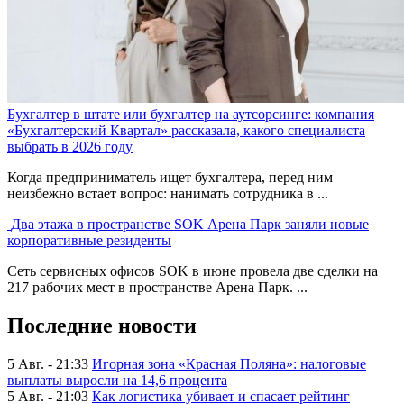
Бухгалтер в штате или бухгалтер на аутсорсинге: компания
«Бухгалтерский Квартал» рассказала, какого специалиста
выбрать в 2026 году
Когда предприниматель ищет бухгалтера, перед ним
неизбежно встает вопрос: нанимать сотрудника в ...
Два этажа в пространстве SOK Арена Парк заняли новые
корпоративные резиденты
Сеть сервисных офисов SOK в июне провела две сделки на
217 рабочих мест в пространстве Арена Парк. ...
Последние новости
5 Авг. - 21:33
Игорная зона «Красная Поляна»: налоговые
выплаты выросли на 14,6 процента
5 Авг. - 21:03
Как логистика убивает и спасает рейтинг