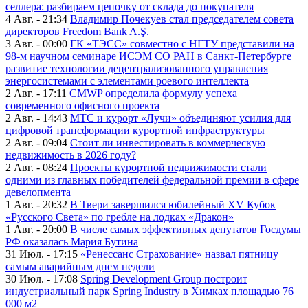
селлера: разбираем цепочку от склада до покупателя
4 Авг. - 21:34
Владимир Почекуев стал председателем совета
директоров Freedom Bank A.Ş.
3 Авг. - 00:00
ГК «ТЭСС» совместно с НГТУ представили на
98-м научном семинаре ИСЭМ СО РАН в Санкт-Петербурге
развитие технологии децентрализованного управления
энергосистемами с элементами роевого интеллекта
2 Авг. - 17:11
CMWP определила формулу успеха
современного офисного проекта
2 Авг. - 14:43
МТС и курорт «Лучи» объединяют усилия для
цифровой трансформации курортной инфраструктуры
2 Авг. - 09:04
Стоит ли инвестировать в коммерческую
недвижимость в 2026 году?
2 Авг. - 08:24
Проекты курортной недвижимости стали
одними из главных победителей федеральной премии в сфере
девелопмента
1 Авг. - 20:32
В Твери завершился юбилейный XV Кубок
«Русского Света» по гребле на лодках «Дракон»
1 Авг. - 20:00
В числе самых эффективных депутатов Госдумы
РФ оказалась Мария Бутина
31 Июл. - 17:15
«Ренессанс Страхование» назвал пятницу
самым аварийным днем недели
30 Июл. - 17:08
Spring Development Group построит
индустриальный парк Spring Industry в Химках площадью 76
000 м2