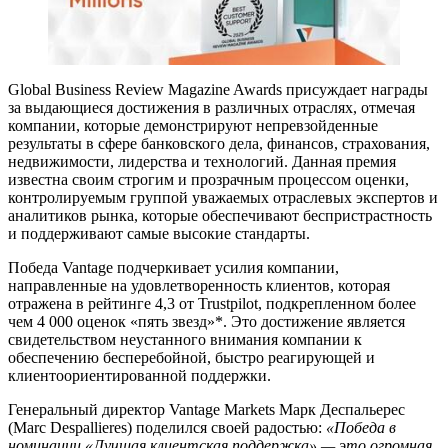
Global Business Review Magazine Awards присуждает награды
за выдающиеся достижения в различных отраслях, отмечая
компании, которые демонстрируют непревзойденные
результаты в сфере банковского дела, финансов, страхования,
недвижимости, лидерства и технологий. Данная премия
известна своим строгим и прозрачным процессом оценки,
контролируемым группой уважаемых отраслевых экспертов и
аналитиков рынка, которые обеспечивают беспристрастность
и поддерживают самые высокие стандарты.
Победа Vantage подчеркивает усилия компании,
направленные на удовлетворенность клиентов, которая
отражена в рейтинге 4,3 от Trustpilot, подкрепленном более
чем 4 000 оценок «пять звезд»*. Это достижение является
свидетельством неустанного внимания компании к
обеспечению бесперебойной, быстро реагирующей и
клиентоориентированной поддержки.
Генеральный директор Vantage Markets Марк Деспальерес
(Marc Despallieres) поделился своей радостью:
«Победа в
номинации «Лучшая клиентская поддержка» — это огромная