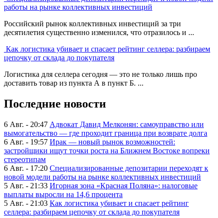
работы на рынке коллективных инвестиций
Российский рынок коллективных инвестиций за три
десятилетия существенно изменился, что отразилось и ...
Как логистика убивает и спасает рейтинг селлера: разбираем
цепочку от склада до покупателя
Логистика для селлера сегодня — это не только лишь про
доставить товар из пункта А в пункт Б. ...
Последние новости
6 Авг. - 20:47
Адвокат Давид Мелконян: самоуправство или
вымогательство — где проходит граница при возврате долга
6 Авг. - 19:57
Ирак — новый рынок возможностей:
застройщики ищут точки роста на Ближнем Востоке вопреки
стереотипам
6 Авг. - 17:20
Специализированные депозитарии переходят к
новой модели работы на рынке коллективных инвестиций
5 Авг. - 21:33
Игорная зона «Красная Поляна»: налоговые
выплаты выросли на 14,6 процента
5 Авг. - 21:03
Как логистика убивает и спасает рейтинг
селлера: разбираем цепочку от склада до покупателя