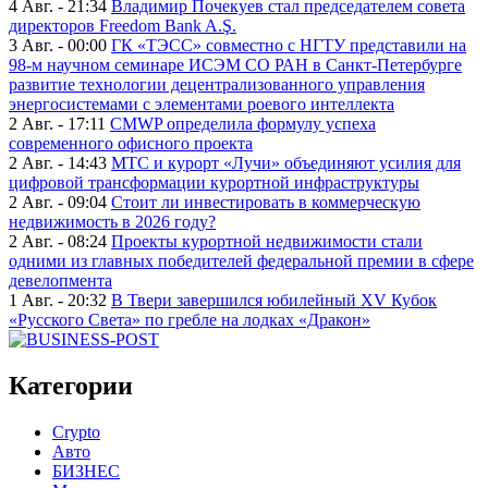
4 Авг. - 21:34
Владимир Почекуев стал председателем совета
директоров Freedom Bank A.Ş.
3 Авг. - 00:00
ГК «ТЭСС» совместно с НГТУ представили на
98-м научном семинаре ИСЭМ СО РАН в Санкт-Петербурге
развитие технологии децентрализованного управления
энергосистемами с элементами роевого интеллекта
2 Авг. - 17:11
CMWP определила формулу успеха
современного офисного проекта
2 Авг. - 14:43
МТС и курорт «Лучи» объединяют усилия для
цифровой трансформации курортной инфраструктуры
2 Авг. - 09:04
Стоит ли инвестировать в коммерческую
недвижимость в 2026 году?
2 Авг. - 08:24
Проекты курортной недвижимости стали
одними из главных победителей федеральной премии в сфере
девелопмента
1 Авг. - 20:32
В Твери завершился юбилейный XV Кубок
«Русского Света» по гребле на лодках «Дракон»
Категории
Crypto
Авто
БИЗНЕС