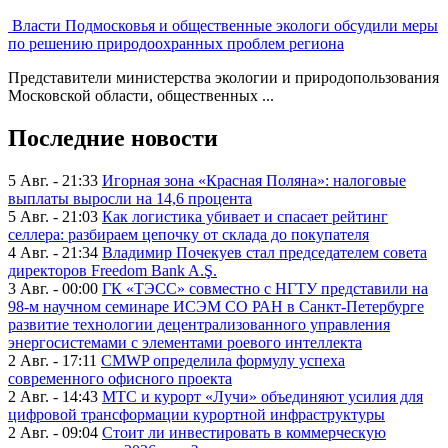
Власти Подмосковья и общественные экологи обсудили меры
по решению природоохранных проблем региона
Представители министерства экологии и природопользования
Московской области, общественных ...
Последние новости
5 Авг. - 21:33
Игорная зона «Красная Поляна»: налоговые
выплаты выросли на 14,6 процента
5 Авг. - 21:03
Как логистика убивает и спасает рейтинг
селлера: разбираем цепочку от склада до покупателя
4 Авг. - 21:34
Владимир Почекуев стал председателем совета
директоров Freedom Bank A.Ş.
3 Авг. - 00:00
ГК «ТЭСС» совместно с НГТУ представили на
98-м научном семинаре ИСЭМ СО РАН в Санкт-Петербурге
развитие технологии децентрализованного управления
энергосистемами с элементами роевого интеллекта
2 Авг. - 17:11
CMWP определила формулу успеха
современного офисного проекта
2 Авг. - 14:43
МТС и курорт «Лучи» объединяют усилия для
цифровой трансформации курортной инфраструктуры
2 Авг. - 09:04
Стоит ли инвестировать в коммерческую