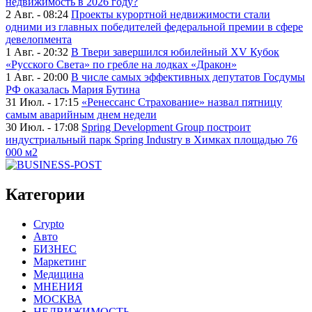
недвижимость в 2026 году?
2 Авг. - 08:24
Проекты курортной недвижимости стали
одними из главных победителей федеральной премии в сфере
девелопмента
1 Авг. - 20:32
В Твери завершился юбилейный XV Кубок
«Русского Света» по гребле на лодках «Дракон»
1 Авг. - 20:00
В числе самых эффективных депутатов Госдумы
РФ оказалась Мария Бутина
31 Июл. - 17:15
«Ренессанс Страхование» назвал пятницу
самым аварийным днем недели
30 Июл. - 17:08
Spring Development Group построит
индустриальный парк Spring Industry в Химках площадью 76
000 м2
Категории
Crypto
Авто
БИЗНЕС
Маркетинг
Медицина
МНЕНИЯ
МОСКВА
НЕДВИЖИМОСТЬ