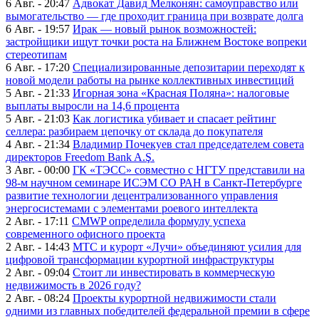
6 Авг. - 20:47
Адвокат Давид Мелконян: самоуправство или
вымогательство — где проходит граница при возврате долга
6 Авг. - 19:57
Ирак — новый рынок возможностей:
застройщики ищут точки роста на Ближнем Востоке вопреки
стереотипам
6 Авг. - 17:20
Специализированные депозитарии переходят к
новой модели работы на рынке коллективных инвестиций
5 Авг. - 21:33
Игорная зона «Красная Поляна»: налоговые
выплаты выросли на 14,6 процента
5 Авг. - 21:03
Как логистика убивает и спасает рейтинг
селлера: разбираем цепочку от склада до покупателя
4 Авг. - 21:34
Владимир Почекуев стал председателем совета
директоров Freedom Bank A.Ş.
3 Авг. - 00:00
ГК «ТЭСС» совместно с НГТУ представили на
98-м научном семинаре ИСЭМ СО РАН в Санкт-Петербурге
развитие технологии децентрализованного управления
энергосистемами с элементами роевого интеллекта
2 Авг. - 17:11
CMWP определила формулу успеха
современного офисного проекта
2 Авг. - 14:43
МТС и курорт «Лучи» объединяют усилия для
цифровой трансформации курортной инфраструктуры
2 Авг. - 09:04
Стоит ли инвестировать в коммерческую
недвижимость в 2026 году?
2 Авг. - 08:24
Проекты курортной недвижимости стали
одними из главных победителей федеральной премии в сфере