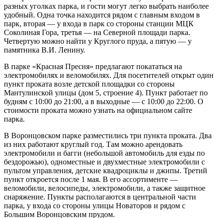
разных уголках парка, и гости могут легко выбрать наиболее
удобный. Одна точка находится рядом с главным входом в
парк, вторая — у входа в парк со стороны станции МЦК
Соколиная Гора, третья — на Северной площади парка.
Четвертую можно найти у Круглого пруда, а пятую — у
памятника В.И. Ленину.
В парке «Красная Пресня» предлагают покататься на
электромобилях и веломобилях. Для посетителей открыт один
пункт проката возле детской площадки со стороны
Мантулинской улицы (дом 5, строение 4). Пункт работает по
будням с 10:00 до 21:00, а в выходные — с 10:00 до 22:00. О
стоимости проката можно узнать на официальном сайте
парка.
В Воронцовском парке разместились три пункта проката. Два
из них работают круглый год. Там можно арендовать
электромобили и багги (небольшой автомобиль для езды по
бездорожью), одноместные и двухместные электромобили с
пультом управления, детские квадроциклы и джипы. Третий
пункт откроется после 1 мая. В его ассортименте —
веломобили, велосипеды, электромобили, а также защитное
снаряжение. Пункты располагаются в центральной части
парка, у входа со стороны улицы Новаторов и рядом с
Большим Воронцовским прудом.