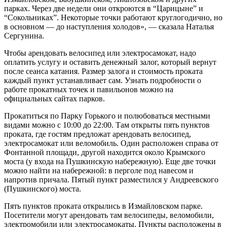
парках. Через две недели они откроются в “Царицыне” и
“Сокольниках”. Некоторые точки работают круглогодично, но
в основном — до наступления холодов», — сказала Наталья
Сергунина.
Чтобы арендовать велосипед или электросамокат, надо
оплатить услугу и оставить денежный залог, который вернут
после сеанса катания. Размер залога и стоимость проката
каждый пункт устанавливает сам. Узнать подробности о
работе прокатных точек и павильонов можно на
официальных сайтах парков.
Прокатиться по Парку Горького и полюбоваться местными
видами можно с 10:00 до 22:00. Там открыты пять пунктов
проката, где гостям предложат арендовать велосипед,
электросамокат или веломобиль. Один расположен справа от
Фонтанной площади, другой находится около Крымского
моста (у входа на Пушкинскую набережную). Еще две точки
можно найти на набережной: в перголе под навесом и
напротив причала. Пятый пункт разместился у Андреевского
(Пушкинского) моста.
Пять пунктов проката открылись в Измайловском парке.
Посетители могут арендовать там велосипеды, веломобили,
электромобили или электросамокаты. Пункты расположены в