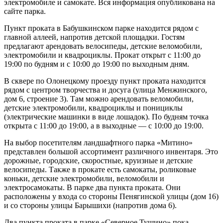
электромобиле и самокате. Вся информация опубликована на
сайте парка.
Пункт проката в Бабушкинском парке находится рядом с
главной аллеей, напротив детской площадки. Гостям
предлагают арендовать велосипеды, детские веломобили,
электромобили и квадроциклы. Прокат открыт с 11:00 до
19:00 по будням и с 10:00 до 19:00 по выходным дням.
В сквере по Олонецкому проезду пункт проката находится
рядом с центром творчества и досуга (улица Менжинского,
дом 6, строение 3). Там можно арендовать веломобили,
детские электромобили, квадроциклы и понициклы
(электрические машинки в виде лошадок). По будням точка
открыта с 11:00 до 19:00, а в выходные — с 10:00 до 19:00.
На выбор посетителям ландшафтного парка «Митино»
представлен большой ассортимент различного инвентаря. Это
дорожные, городские, скоростные, круизные и детские
велосипеды. Также в прокате есть самокаты, роликовые
коньки, детские электромобили, веломобили и
электросамокаты. В парке два пункта проката. Они
расположены у входа со стороны Пенягинской улицы (дом 16)
и со стороны улицы Барышихи (напротив дома 6).
Два пункта проката в парке «Северное Тушино» пока