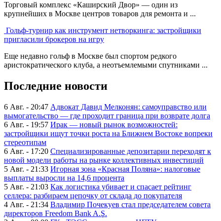
Торговый комплекс «Каширский Двор» — один из
крупнейших в Москве центров товаров для ремонта и ...
Гольф-турнир как инструмент нетворкинга: застройщики
пригласили брокеров на игру
Еще недавно гольф в Москве был спортом редкого
аристократического клуба, а неотъемлемыми спутниками ...
Последние новости
6 Авг. - 20:47
Адвокат Давид Мелконян: самоуправство или
вымогательство — где проходит граница при возврате долга
6 Авг. - 19:57
Ирак — новый рынок возможностей:
застройщики ищут точки роста на Ближнем Востоке вопреки
стереотипам
6 Авг. - 17:20
Специализированные депозитарии переходят к
новой модели работы на рынке коллективных инвестиций
5 Авг. - 21:33
Игорная зона «Красная Поляна»: налоговые
выплаты выросли на 14,6 процента
5 Авг. - 21:03
Как логистика убивает и спасает рейтинг
селлера: разбираем цепочку от склада до покупателя
4 Авг. - 21:34
Владимир Почекуев стал председателем совета
директоров Freedom Bank A.Ş.