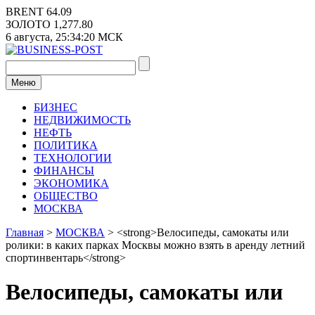
Перейти
BRENT
64.09
к
ЗОЛОТО
1,277.80
содержимому
6 августа,
25:34:21
МСК
Меню
БИЗНЕС
НЕДВИЖИМОСТЬ
НЕФТЬ
ПОЛИТИКА
ТЕХНОЛОГИИ
ФИНАНСЫ
ЭКОНОМИКА
ОБЩЕСТВО
МОСКВА
Главная
>
МОСКВА
>
<strong>Велосипеды, самокаты или
ролики: в каких парках Москвы можно взять в аренду летний
спортинвентарь</strong>
Велосипеды, самокаты или