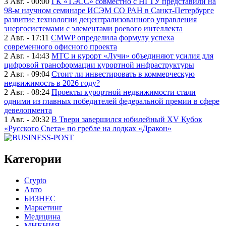
3 Авг. - 00:00
ГК «ТЭСС» совместно с НГТУ представили на
98-м научном семинаре ИСЭМ СО РАН в Санкт-Петербурге
развитие технологии децентрализованного управления
энергосистемами с элементами роевого интеллекта
2 Авг. - 17:11
CMWP определила формулу успеха
современного офисного проекта
2 Авг. - 14:43
МТС и курорт «Лучи» объединяют усилия для
цифровой трансформации курортной инфраструктуры
2 Авг. - 09:04
Стоит ли инвестировать в коммерческую
недвижимость в 2026 году?
2 Авг. - 08:24
Проекты курортной недвижимости стали
одними из главных победителей федеральной премии в сфере
девелопмента
1 Авг. - 20:32
В Твери завершился юбилейный XV Кубок
«Русского Света» по гребле на лодках «Дракон»
Категории
Crypto
Авто
БИЗНЕС
Маркетинг
Медицина
МНЕНИЯ