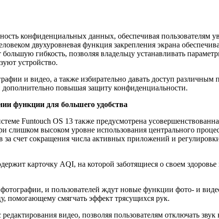
сность конфиденциальных данных, обеспечивая пользователям у
еловеком двухуровневая функция закрепления экрана обеспечив
 большую гибкость, позволяя владельцу устанавливать парамет
ьзуют устройство.
графии и видео, а также избирательно давать доступ различны
и дополнительно повышая защиту конфиденциальности.
нии функции для большего удобства
истеме Funtouch OS 13 также предусмотрена усовершенствованн
ри слишком высоком уровне использования центрального процес
ев за счет сокращения числа активных приложений и регулиров
ержит карточку AQI, на которой заботящиеся о своем здоровье
 фотографии, и пользователей ждут новые функции фото- и вид
у, помогающему смягчать эффект трясущихся рук.
 редактирования видео, позволяя пользователям отключать звук