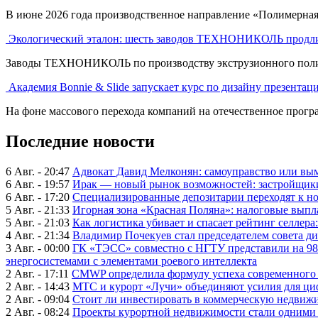
В июне 2026 года производственное направление «Полимерна
Экологический эталон: шесть заводов ТЕХНОНИКОЛЬ продли
Заводы ТЕХНОНИКОЛЬ по производству экструзионного полист
Академия Bonnie & Slide запускает курс по дизайну презентац
На фоне массового перехода компаний на отечественное програ
Последние новости
6 Авг. - 20:47
Адвокат Давид Мелконян: самоуправство или вым
6 Авг. - 19:57
Ирак — новый рынок возможностей: застройщики
6 Авг. - 17:20
Специализированные депозитарии переходят к н
5 Авг. - 21:33
Игорная зона «Красная Поляна»: налоговые выпл
5 Авг. - 21:03
Как логистика убивает и спасает рейтинг селлера
4 Авг. - 21:34
Владимир Почекуев стал председателем совета ди
3 Авг. - 00:00
ГК «ТЭСС» совместно с НГТУ представили на 98
энергосистемами с элементами роевого интеллекта
2 Авг. - 17:11
CMWP определила формулу успеха современного 
2 Авг. - 14:43
МТС и курорт «Лучи» объединяют усилия для ц
2 Авг. - 09:04
Стоит ли инвестировать в коммерческую недвижи
2 Авг. - 08:24
Проекты курортной недвижимости стали одними 