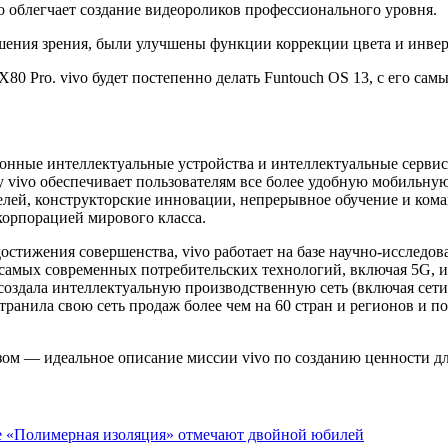
о облегчает создание видеороликов профессионального уровня.
шения зрения, были улучшены функции коррекции цвета и инвер
и X80 Pro. vivo будет постепенно делать Funtouch OS 13, с его
онные интеллектуальные устройства и интеллектуальные сервис
 vivo обеспечивает пользователям все более удобную мобильну
лей, конструкторские инновации, непрерывное обучение и кома
 корпорацией мирового класса.
остижения совершенства, vivo работает на базе научно-исследо
е самых современных потребительских технологий, включая 5G,
создала интеллектуальную производственную сеть (включая сети
ранила свою сеть продаж более чем на 60 стран и регионов и п
ом — идеальное описание миссии vivo по созданию ценности дл
е «Полимерная изоляция» отмечают двойной юбилей