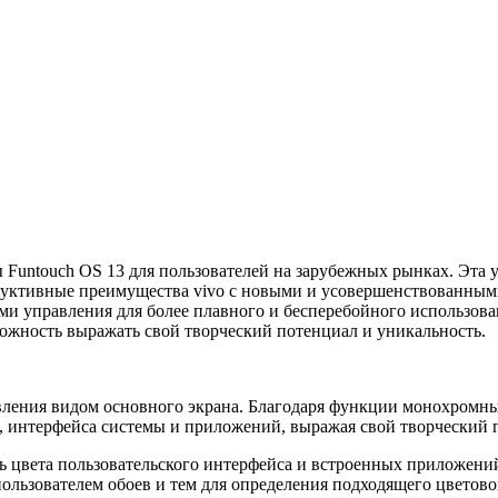
Funtouch OS 13 для пользователей на зарубежных рынках. Эта 
структивные преимущества vivo с новыми и усовершенствованны
и управления для более плавного и бесперебойного использован
можность выражать свой творческий потенциал и уникальность.
вления видом основного экрана. Благодаря функции монохромны
в, интерфейса системы и приложений, выражая свой творческий 
ть цвета пользовательского интерфейса и встроенных приложени
ользователем обоев и тем для определения подходящего цветово