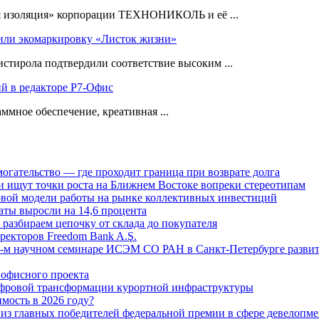
я изоляция» корпорации ТЕХНОНИКОЛЬ и её ...
ли экомаркировку «Листок жизни»
ирола подтвердили соответствие высоким ...
ий в редакторе Р7-Офис
ммное обеспечение, креативная ...
огательство — где проходит граница при возврате долга
 ищут точки роста на Ближнем Востоке вопреки стереотипам
овой модели работы на рынке коллективных инвестиций
аты выросли на 14,6 процента
: разбираем цепочку от склада до покупателя
ректоров Freedom Bank A.Ş.
-м научном семинаре ИСЭМ СО РАН в Санкт-Петербурге развит
офисного проекта
ифровой трансформации курортной инфраструктуры
мость в 2026 году?
из главных победителей федеральной премии в сфере девелопме