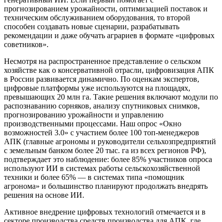
прогнозированием урожайности, оптимизацией поставок и
техническим обслуживанием оборудования, то второй
способен создавать новые сценарии, разрабатывать
рекомендации и даже обучать аграриев в формате «цифровых
советников».
Несмотря на распространенное представление о сельском
хозяйстве как о консервативной отрасли, цифровизация АПК
в России развивается динамично. По оценкам экспертов,
цифровые платформы уже используются на площадях,
превышающих 20 млн га. Такие решения включают модули по
распознаванию сорняков, анализу спутниковых снимков,
прогнозированию урожайности и управлению
производственными процессами. Наш опрос «Окно
возможностей 3.0» с участием более 100 топ-менеджеров
АПК (главные агрономы и руководители сельхозпредприятий
с земельным банком более 20 тыс. га из всех регионов РФ),
подтверждает это наблюдение: более 85% участников опроса
используют ИИ в системах работы сельскохозяйственной
техники и более 65% — в системах типа «помощник
агронома» и большинство планируют продолжать внедрять
решения на основе ИИ.
Активное внедрение цифровых технологий отмечается и в
секторе производства средств производства для АПК, где