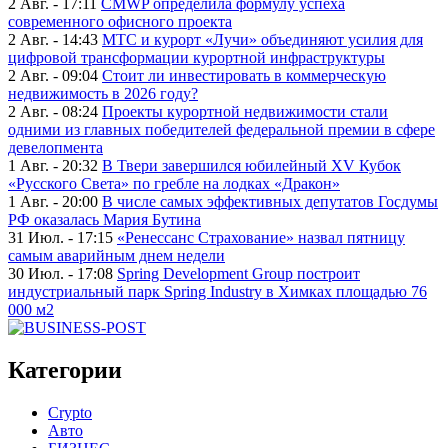
2 Авг. - 17:11
CMWP определила формулу успеха
современного офисного проекта
2 Авг. - 14:43
МТС и курорт «Лучи» объединяют усилия для
цифровой трансформации курортной инфраструктуры
2 Авг. - 09:04
Стоит ли инвестировать в коммерческую
недвижимость в 2026 году?
2 Авг. - 08:24
Проекты курортной недвижимости стали
одними из главных победителей федеральной премии в сфере
девелопмента
1 Авг. - 20:32
В Твери завершился юбилейный XV Кубок
«Русского Света» по гребле на лодках «Дракон»
1 Авг. - 20:00
В числе самых эффективных депутатов Госдумы
РФ оказалась Мария Бутина
31 Июл. - 17:15
«Ренессанс Страхование» назвал пятницу
самым аварийным днем недели
30 Июл. - 17:08
Spring Development Group построит
индустриальный парк Spring Industry в Химках площадью 76
000 м2
Категории
Crypto
Авто