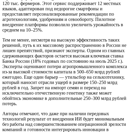
120 тыс. фермеров. Этот сервис поддерживает 12 местных
языков, адаптирован под недорогие смартфоны и
предоставляет персонализированные рекомендации по
агротехнологиям, удобрениям и севообороту. Пилотное
внедрение платформы позволило увеличить урожайность в
среднем на 10–25%.
Тем не менее, несмотря на высокую эффективность таких
решений, путь к их массовому распространению в России не
лишен препятствий, признают эксперты. Одним из главных
сдерживающих факторов остается высокая ключевая ставка
Банка России (18% годовых по состоянию на июль 2025 г.).
Эксперты оценивают потери агропромышленного комплекса
из-за высокой стоимости капитала в 500–650 млрд рублей
ежегодно. Еще один барьер — утильсбор на сельхозтехнику,
который наносит отрасли ущерб в размере 150–250 млрд
рублей в год. Запрет на импорт семян и переход на
исключительно отечественную генетику также может
обойтись экономике в дополнительные 250–300 млрд рублей
потерь.
Авторы отмечают, что даже при наличии передовых
технологий результат от внедрения ИИ будет минимальным
без работы над совершенствованием операционной зрелости
компаний и готовности интегрировать инновации в