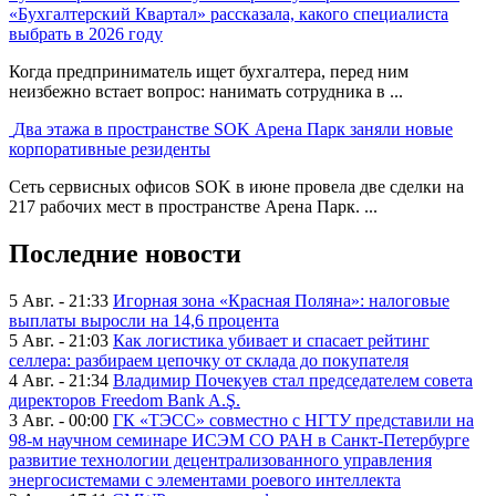
«Бухгалтерский Квартал» рассказала, какого специалиста
выбрать в 2026 году
Когда предприниматель ищет бухгалтера, перед ним
неизбежно встает вопрос: нанимать сотрудника в ...
Два этажа в пространстве SOK Арена Парк заняли новые
корпоративные резиденты
Сеть сервисных офисов SOK в июне провела две сделки на
217 рабочих мест в пространстве Арена Парк. ...
Последние новости
5 Авг. - 21:33
Игорная зона «Красная Поляна»: налоговые
выплаты выросли на 14,6 процента
5 Авг. - 21:03
Как логистика убивает и спасает рейтинг
селлера: разбираем цепочку от склада до покупателя
4 Авг. - 21:34
Владимир Почекуев стал председателем совета
директоров Freedom Bank A.Ş.
3 Авг. - 00:00
ГК «ТЭСС» совместно с НГТУ представили на
98-м научном семинаре ИСЭМ СО РАН в Санкт-Петербурге
развитие технологии децентрализованного управления
энергосистемами с элементами роевого интеллекта