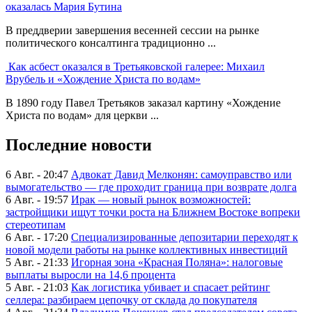
оказалась Мария Бутина
В преддверии завершения весенней сессии на рынке
политического консалтинга традиционно ...
Как асбест оказался в Третьяковской галерее: Михаил
Врубель и «Хождение Христа по водам»
В 1890 году Павел Третьяков заказал картину «Хождение
Христа по водам» для церкви ...
Последние новости
6 Авг. - 20:47
Адвокат Давид Мелконян: самоуправство или
вымогательство — где проходит граница при возврате долга
6 Авг. - 19:57
Ирак — новый рынок возможностей:
застройщики ищут точки роста на Ближнем Востоке вопреки
стереотипам
6 Авг. - 17:20
Специализированные депозитарии переходят к
новой модели работы на рынке коллективных инвестиций
5 Авг. - 21:33
Игорная зона «Красная Поляна»: налоговые
выплаты выросли на 14,6 процента
5 Авг. - 21:03
Как логистика убивает и спасает рейтинг
селлера: разбираем цепочку от склада до покупателя