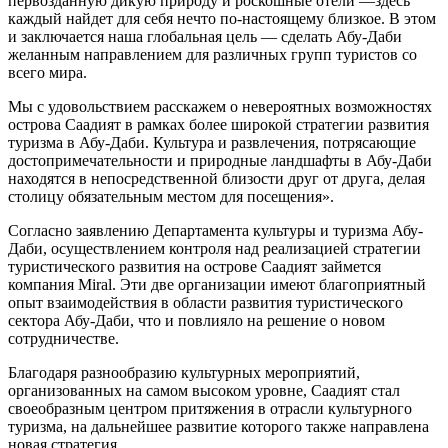
первозданную дикую природу и роскошные отели —здесь
каждый найдет для себя нечто по-настоящему близкое. В этом
и заключается наша глобальная цель — сделать Абу-Даби
желанным направлением для различных групп туристов со
всего мира.
Мы с удовольствием расскажем о невероятных возможностях
острова Саадият в рамках более широкой стратегии развития
туризма в Абу-Даби. Культура и развлечения, потрясающие
достопримечательности и природные ландшафты в Абу-Даби
находятся в непосредственной близости друг от друга, делая
столицу обязательным местом для посещения».
Согласно заявлению Департамента культуры и туризма Абу-
Даби, осуществлением контроля над реализацией стратегии
туристического развития на острове Саадият займется
компания Miral. Эти две организации имеют благоприятный
опыт взаимодействия в области развития туристического
сектора Абу-Даби, что и повлияло на решение о новом
сотрудничестве.
Благодаря разнообразию культурных мероприятий,
организованных на самом высоком уровне, Саадият стал
своеобразным центром притяжения в отрасли культурного
туризма, на дальнейшее развитие которого также направлена
новая стратегия.