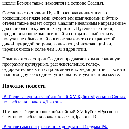
школы Беркли также находятся на острове Саадият.
Соседство с островом Нурай, располагающим пятью
роскошными пляжными курортным комплексами и бутик-
отелем также делает остров Саадият идеальным направлением
для наиболее искушенных туристов. Путешественники,
предпочитающие экологичный и созидательный туризм,
получат незабываемый опыт от знакомства с охраняемой
дикой природой острова, включающей исчезающий вид
черепах бисса и более чем 300 видов птиц.
Помимо этого, остров Саадият предлагает круглогодичную
программу культурных, развлекательных, гольф-,
оздоровительных и гастрономических мероприятий — все это
и многое другое в одном, уникальном и уединенном месте.
Похожие новости
В Твери завершился юбилейный XV Кубок «Русского Света»
по гребле на лодках «Дракон»
11 июля в Твери прошел юбилейный XV Кубок «Русского
Света» по гребле на лодках класса «Дракон». В ...
В числе самых эффективных депутатов Госдумы РФ