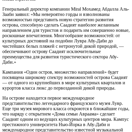
Генеральный директор компании Miral Мохамед Абдалла Аль-
Зааби заявил: «Мы невероятно горды и взволнованы
возможностью представить новую стратегию развития
острова, способную сделать Саадият наиболее желанным
направлением для туристов и подарить им совершенно новые,
роскошные впечатления. Многообразие возможностей: от
культурных достояний на подобии Лувра Абу-Даби до
чистейших белых пляжей с нетронутой дикой природой, —
обеспечивают острову Саадият исключительные
преимущества для развития туристического сектора Абу-
Даби.»
Кампания «Один остров, множество направлений» будет
посвящена широкому спектру возможностей острова Саадият
— от одного из крупнейших в мире культурных кварталов и
курортов класса люкс до первозданной дикой природы.
На острове находится первое международное
представительство легендарного французского музея Лувр.
Еще три музея мирового класса откроются в ближайшие годы,
что наряду с открытием «Дома семьи Авраама» сделает
Саадият одним из ведущих культурных центров мира. Кампус
престижного университета Нью-Йорка в Абу-Даби и
международное представительство известной музыкальной