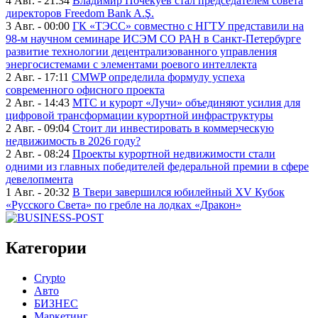
4 Авг. - 21:34
Владимир Почекуев стал председателем совета
директоров Freedom Bank A.Ş.
3 Авг. - 00:00
ГК «ТЭСС» совместно с НГТУ представили на
98-м научном семинаре ИСЭМ СО РАН в Санкт-Петербурге
развитие технологии децентрализованного управления
энергосистемами с элементами роевого интеллекта
2 Авг. - 17:11
CMWP определила формулу успеха
современного офисного проекта
2 Авг. - 14:43
МТС и курорт «Лучи» объединяют усилия для
цифровой трансформации курортной инфраструктуры
2 Авг. - 09:04
Стоит ли инвестировать в коммерческую
недвижимость в 2026 году?
2 Авг. - 08:24
Проекты курортной недвижимости стали
одними из главных победителей федеральной премии в сфере
девелопмента
1 Авг. - 20:32
В Твери завершился юбилейный XV Кубок
«Русского Света» по гребле на лодках «Дракон»
Категории
Crypto
Авто
БИЗНЕС
Маркетинг