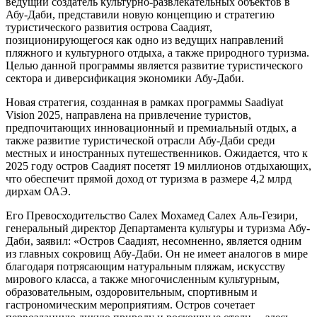
ведущий создатель культурно-развлекательных объектов в
Абу-Даби, представили новую концепцию и стратегию
туристического развития острова Саадият,
позиционирующегося как одно из ведущих направлений
пляжного и культурного отдыха, а также природного туризма.
Целью данной программы является развитие туристического
сектора и диверсификация экономики Абу-Даби.
Новая стратегия, созданная в рамках программы Saadiyat
Vision 2025, направлена на привлечение туристов,
предпочитающих инновационный и премиальный отдых, а
также развитие туристической отрасли Абу-Даби среди
местных и иностранных путешественников. Ожидается, что к
2025 году остров Саадият посетят 19 миллионов отдыхающих,
что обеспечит прямой доход от туризма в размере 4,2 млрд
дирхам ОАЭ.
Его Превосходительство Салех Мохамед Салех Аль-Гезири,
генеральный директор Департамента культуры и туризма Абу-
Даби, заявил: «Остров Саадият, несомненно, является одним
из главных сокровищ Абу-Даби. Он не имеет аналогов в мире
благодаря потрясающим натуральным пляжам, искусству
мирового класса, а также многочисленным культурным,
образовательным, оздоровительным, спортивным и
гастрономическим мероприятиям. Остров сочетает