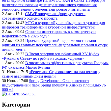
98-м научном семинаре ИСЭМ СО РАН в Санкт-Петербурге
развитие технологии децентрализованного управления
энергосистемами с элементами роевого интеллекта
2 Авг. - 17:11
CMWP определила формулу успеха
современного офисного проекта
2 Авг. - 14:43
МТС и курорт «Лучи» объединяют усилия для
цифровой трансформации курортной инфраструктуры
2 Авг. - 09:04
Стоит ли инвестировать в коммерческую
недвижимость в 2026 году?
2 Авг. - 08:24
Проекты курортной недвижимости стали
одними из главных победителей федеральной премии в сфере
девелопмента
1 Авг. - 20:32
В Твери завершился юбилейный XV Кубок
«Русского Света» по гребле на лодках «Дракон»
1 Авг. - 20:00
В числе самых эффективных депутатов Госдумы
РФ оказалась Мария Бутина
31 Июл. - 17:15
«Ренессанс Страхование» назвал пятницу
самым аварийным днем недели
30 Июл. - 17:08
Spring Development Group построит
индустриальный парк Spring Industry в Химках площадью 76
000 м2
Категории