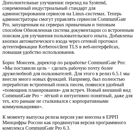
Дополнительные улучшения: переход на Systemd,
современный индустриальный стандарт для
администрирования сервисов на Linux-системах. Теперь
администраторы смогут управлять сервисом CommuniGate
Pro, запущенным на серверах привычным и типовым
способом Обновленная система документации со встроенным
поиском для улучшения пользовательского опыта. Добавлены
кнопки автоматического входа через сетевой протокол
аутентификации Kerberos/client TLS в веб-интерфейсах,
повышая удобство использования.
Борис Моисеев, директор по разработке CommuniGate Pro:
«Мы поставили цель − сделать рабочую почту более
дружелюбной для пользователей. Для этого в релиз 6.5.1 мы
внесли много новых функций. Например, был полностью
переработан встроенный поиск писем, появился удобный
«помощник планирования» для встреч. Новый внешний вид
CommuniGate Pro − лёгкий и интуитивно понятный, даже для
тех, кто раньше не сталкивался с корпоративными
коммуникациями».
К моменту выпуска релиза версия уже внесена в ЕРРП
Минцифры России как продвинутая версия программного
комплекса CommuniGate Pro 6.3.