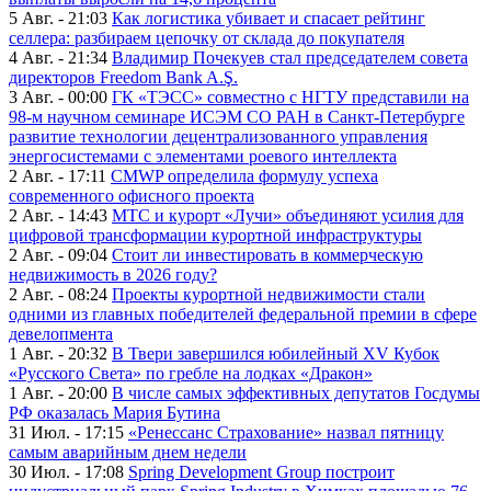
5 Авг. - 21:03
Как логистика убивает и спасает рейтинг
селлера: разбираем цепочку от склада до покупателя
4 Авг. - 21:34
Владимир Почекуев стал председателем совета
директоров Freedom Bank A.Ş.
3 Авг. - 00:00
ГК «ТЭСС» совместно с НГТУ представили на
98-м научном семинаре ИСЭМ СО РАН в Санкт-Петербурге
развитие технологии децентрализованного управления
энергосистемами с элементами роевого интеллекта
2 Авг. - 17:11
CMWP определила формулу успеха
современного офисного проекта
2 Авг. - 14:43
МТС и курорт «Лучи» объединяют усилия для
цифровой трансформации курортной инфраструктуры
2 Авг. - 09:04
Стоит ли инвестировать в коммерческую
недвижимость в 2026 году?
2 Авг. - 08:24
Проекты курортной недвижимости стали
одними из главных победителей федеральной премии в сфере
девелопмента
1 Авг. - 20:32
В Твери завершился юбилейный XV Кубок
«Русского Света» по гребле на лодках «Дракон»
1 Авг. - 20:00
В числе самых эффективных депутатов Госдумы
РФ оказалась Мария Бутина
31 Июл. - 17:15
«Ренессанс Страхование» назвал пятницу
самым аварийным днем недели
30 Июл. - 17:08
Spring Development Group построит