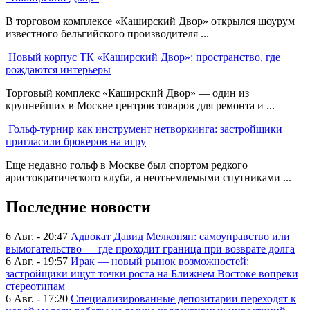
В торговом комплексе «Каширский Двор» открылся шоурум
известного бельгийского производителя ...
Новый корпус ТК «Каширский Двор»: пространство, где
рождаются интерьеры
Торговый комплекс «Каширский Двор» — один из
крупнейших в Москве центров товаров для ремонта и ...
Гольф-турнир как инструмент нетворкинга: застройщики
пригласили брокеров на игру
Еще недавно гольф в Москве был спортом редкого
аристократического клуба, а неотъемлемыми спутниками ...
Последние новости
6 Авг. - 20:47
Адвокат Давид Мелконян: самоуправство или
вымогательство — где проходит граница при возврате долга
6 Авг. - 19:57
Ирак — новый рынок возможностей:
застройщики ищут точки роста на Ближнем Востоке вопреки
стереотипам
6 Авг. - 17:20
Специализированные депозитарии переходят к