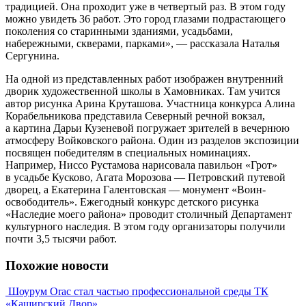
традицией. Она проходит уже в четвертый раз. В этом году
можно увидеть 36 работ. Это город глазами подрастающего
поколения со старинными зданиями, усадьбами,
набережными, скверами, парками», — рассказала Наталья
Сергунина.
На одной из представленных работ изображен внутренний
дворик художественной школы в Хамовниках. Там учится
автор рисунка Арина Круташова. Участница конкурса Алина
Корабельникова представила Северный речной вокзал,
а картина Дарьи Кузеневой погружает зрителей в вечернюю
атмосферу Войковского района. Один из разделов экспозиции
посвящен победителям в специальных номинациях.
Например, Ниссо Рустамова нарисовала павильон «Грот»
в усадьбе Кусково, Агата Морозова — Петровский путевой
дворец, а Екатерина Галентовская — монумент «Воин-
освободитель». Ежегодный конкурс детского рисунка
«Наследие моего района» проводит столичный Департамент
культурного наследия. В этом году организаторы получили
почти 3,5 тысячи работ.
Похожие новости
Шоурум Orac стал частью профессиональной среды ТК
«Каширский Двор»