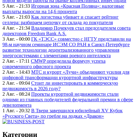
новой модели работы на рынке коллективных инвестиций
5 Авг. - 21:33
Игорная зона «Красная Поляна»: налоговые
выплаты выросли на 14,6 процента
5 Авг. - 21:03
Как логистика убивает и спасает рейтинг
селлера: разбираем цепочку от склада до покупателя
4 Авг. - 21:34
Владимир Почекуев стал председателем совета
директоров Freedom Bank A.Ş.
3 Авг. - 00:00
ГК «ТЭСС» совместно с НГТУ представили на
98-м научном семинаре ИСЭМ СО РАН в Санкт-Петербурге
развитие технологии децентрализованного управления
энергосистемами с элементами роевого интеллекта
2 Авг. - 17:11
CMWP определила формулу успеха
современного офисного проекта
2 Авг. - 14:43
МТС и курорт «Лучи» объединяют усилия для
цифровой трансформации курортной инфраструктуры
2 Авг. - 09:04
Стоит ли инвестировать в коммерческую
недвижимость в 2026 году?
2 Авг. - 08:24
Проекты курортной недвижимости стали
одними из главных победителей федеральной премии в сфере
девелопмента
1 Авг. - 20:32
В Твери завершился юбилейный XV Кубок
«Русского Света» по гребле на лодках «Дракон»
Категории