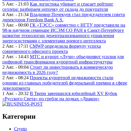
5 Авг. - 21:03
Как логистика убивает и спасает рейтинг
селлера: разбираем цепочку от склада до покупателя
4 Авг. - 21:34
Владимир Почекуев стал председателем совета
директоров Freedom Bank A.Ş.
3 Авг. - 00:00
ГК «ТЭСС» совместно с НГТУ представили на
98-м научном семинаре ИСЭМ СО РАН в Санкт-Петербурге
развитие технологии децентрализованного управления
энергосистемами с элементами роевого интеллекта
2 Авг. - 17:11
CMWP определила формулу успеха
современного офисного проекта
2 Авг. - 14:43
МТС и курорт «Лучи» объединяют усилия для
цифровой трансформации курортной инфраструктуры
2 Авг. - 09:04
Стоит ли инвестировать в коммерческую
недвижимость в 2026 году?
2 Авг. - 08:24
Проекты курортной недвижимости стали
одними из главных победителей федеральной премии в сфере
девелопмента
1 Авг. - 20:32
В Твери завершился юбилейный XV Кубок
«Русского Света» по гребле на лодках «Дракон»
Категории
Crypto