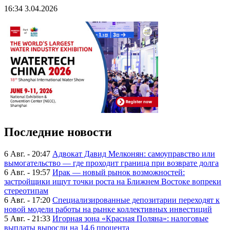
16:34 3.04.2026
Последние новости
6 Авг. - 20:47
Адвокат Давид Мелконян: самоуправство или
вымогательство — где проходит граница при возврате долга
6 Авг. - 19:57
Ирак — новый рынок возможностей:
застройщики ищут точки роста на Ближнем Востоке вопреки
стереотипам
6 Авг. - 17:20
Специализированные депозитарии переходят к
новой модели работы на рынке коллективных инвестиций
5 Авг. - 21:33
Игорная зона «Красная Поляна»: налоговые
выплаты выросли на 14,6 процента