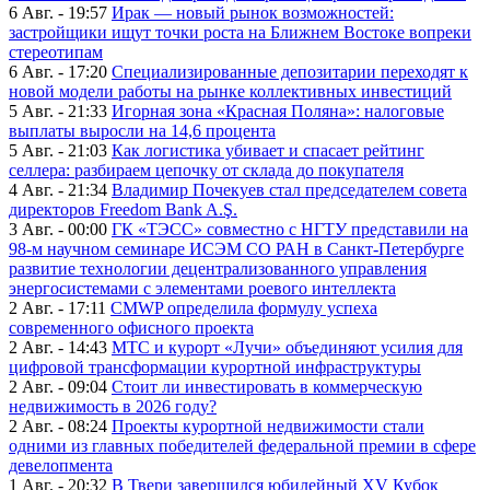
6 Авг. - 19:57
Ирак — новый рынок возможностей:
застройщики ищут точки роста на Ближнем Востоке вопреки
стереотипам
6 Авг. - 17:20
Специализированные депозитарии переходят к
новой модели работы на рынке коллективных инвестиций
5 Авг. - 21:33
Игорная зона «Красная Поляна»: налоговые
выплаты выросли на 14,6 процента
5 Авг. - 21:03
Как логистика убивает и спасает рейтинг
селлера: разбираем цепочку от склада до покупателя
4 Авг. - 21:34
Владимир Почекуев стал председателем совета
директоров Freedom Bank A.Ş.
3 Авг. - 00:00
ГК «ТЭСС» совместно с НГТУ представили на
98-м научном семинаре ИСЭМ СО РАН в Санкт-Петербурге
развитие технологии децентрализованного управления
энергосистемами с элементами роевого интеллекта
2 Авг. - 17:11
CMWP определила формулу успеха
современного офисного проекта
2 Авг. - 14:43
МТС и курорт «Лучи» объединяют усилия для
цифровой трансформации курортной инфраструктуры
2 Авг. - 09:04
Стоит ли инвестировать в коммерческую
недвижимость в 2026 году?
2 Авг. - 08:24
Проекты курортной недвижимости стали
одними из главных победителей федеральной премии в сфере
девелопмента
1 Авг. - 20:32
В Твери завершился юбилейный XV Кубок