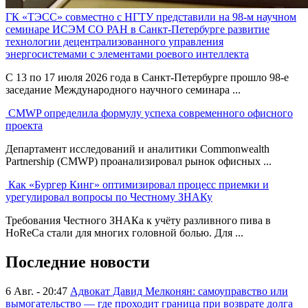
ГК «ТЭСС» совместно с НГТУ представили на 98-м научном
семинаре ИСЭМ СО РАН в Санкт-Петербурге развитие
технологии децентрализованного управления
энергосистемами с элементами роевого интеллекта
С 13 по 17 июля 2026 года в Санкт-Петербурге прошло 98-е
заседание Международного научного семинара ...
CMWP определила формулу успеха современного офисного
проекта
Департамент исследований и аналитики Commonwealth
Partnership (CMWP) проанализировал рынок офисных ...
Как «Бургер Кинг» оптимизировал процесс приемки и
урегулировал вопросы по Честному ЗНАКу
Требования Честного ЗНАКа к учёту разливного пива в
HoReCa стали для многих головной болью. Для ...
Последние новости
6 Авг. - 20:47
Адвокат Давид Мелконян: самоуправство или
вымогательство — где проходит граница при возврате долга