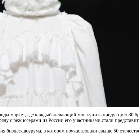
оды маркет, где каждый желающий мог купить продукцию 80 бре
ряду с режиссерами из России его участниками стали представи
 бизнес-шоурума, в котором поучаствовали свыше 50 отечестве