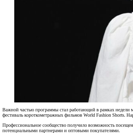
Важной частью программы стал работающий в рамках недели м
фестиваль короткометражных фильмов World Fashion Shorts. На
Профессиональное сообщество получило возможность посещения
потенциальными партнерами и оптовыми покупателями.