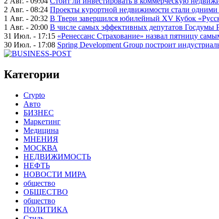
2 Авг. - 09:04
Стоит ли инвестировать в коммерческую недвижи
2 Авг. - 08:24
Проекты курортной недвижимости стали одними 
1 Авг. - 20:32
В Твери завершился юбилейный XV Кубок «Русско
1 Авг. - 20:00
В числе самых эффективных депутатов Госдумы 
31 Июл. - 17:15
«Ренессанс Страхование» назвал пятницу сам
30 Июл. - 17:08
Spring Development Group построит индустриал
Категории
Crypto
Авто
БИЗНЕС
Маркетинг
Медицина
МНЕНИЯ
МОСКВА
НЕДВИЖИМОСТЬ
НЕФТЬ
НОВОСТИ МИРА
общество
ОБЩЕСТВО
общество
ПОЛИТИКА
Стиль