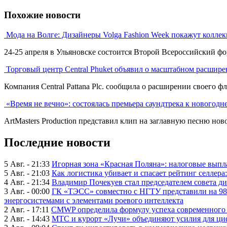
Похожие новости
Мода на Волге: Дизайнеры Volga Fashion Week покажут колл
24-25 апреля в Ульяновске состоится Второй Всероссийский фо
Торговый центр Central Phuket объявил о масштабном расшир
Компания Central Pattana Plc. сообщила о расширении своего фл
«Время не вечно»: состоялась премьера саундтрека к новогод
ArtMasters Production представил клип на заглавную песню нов
Последние новости
5 Авг. - 21:33
Игорная зона «Красная Поляна»: налоговые выпл
5 Авг. - 21:03
Как логистика убивает и спасает рейтинг селлера
4 Авг. - 21:34
Владимир Почекуев стал председателем совета ди
3 Авг. - 00:00
ГК «ТЭСС» совместно с НГТУ представили на 98
энергосистемами с элементами роевого интеллекта
2 Авг. - 17:11
CMWP определила формулу успеха современного 
2 Авг. - 14:43
МТС и курорт «Лучи» объединяют усилия для ц