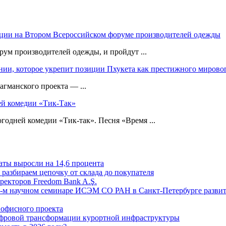
екции на Втором Всероссийском форуме производителей одежды
рум производителей одежды, и пройдут ...
ении, которое укрепит позиции Пхукета как престижного миров
агманского проекта — ...
ней комедии «Тик-Так»
огодней комедии «Тик-так». Песня «Время ...
аты выросли на 14,6 процента
: разбираем цепочку от склада до покупателя
ректоров Freedom Bank A.Ş.
-м научном семинаре ИСЭМ СО РАН в Санкт-Петербурге развит
офисного проекта
ифровой трансформации курортной инфраструктуры