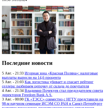
Последние новости
5 Авг. - 21:33
Игорная зона «Красная Поляна»: налоговые
выплаты выросли на 14,6 процента
5 Авг. - 21:03
Как логистика убивает и спасает рейтинг
селлера: разбираем цепочку от склада до покупателя
4 Авг. - 21:34
Владимир Почекуев стал председателем совета
директоров Freedom Bank A.Ş.
3 Авг. - 00:00
ГК «ТЭСС» совместно с НГТУ представили на
98-м научном семинаре ИСЭМ СО РАН в Санкт-Петербурге
развитие технологии децентрализованного управления