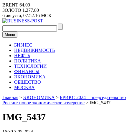
Перейти
BRENT
64.09
к
ЗОЛОТО
1,277.80
содержимому
6 августа,
07:52:16
МСК
Меню
БИЗНЕС
НЕДВИЖИМОСТЬ
НЕФТЬ
ПОЛИТИКА
ТЕХНОЛОГИИ
ФИНАНСЫ
ЭКОНОМИКА
ОБЩЕСТВО
МОСКВА
Главная
>
ЭКОНОМИКА
>
БРИКС 2024 – председательство
России: новое экономическое измерение
>
IMG_5437
IMG_5437
16:30 3.05.2024