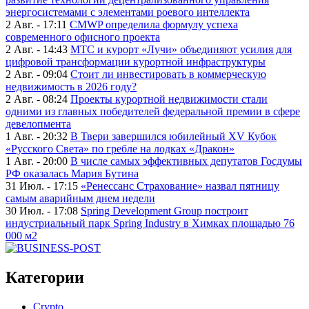
энергосистемами с элементами роевого интеллекта
2 Авг. - 17:11
CMWP определила формулу успеха
современного офисного проекта
2 Авг. - 14:43
МТС и курорт «Лучи» объединяют усилия для
цифровой трансформации курортной инфраструктуры
2 Авг. - 09:04
Стоит ли инвестировать в коммерческую
недвижимость в 2026 году?
2 Авг. - 08:24
Проекты курортной недвижимости стали
одними из главных победителей федеральной премии в сфере
девелопмента
1 Авг. - 20:32
В Твери завершился юбилейный XV Кубок
«Русского Света» по гребле на лодках «Дракон»
1 Авг. - 20:00
В числе самых эффективных депутатов Госдумы
РФ оказалась Мария Бутина
31 Июл. - 17:15
«Ренессанс Страхование» назвал пятницу
самым аварийным днем недели
30 Июл. - 17:08
Spring Development Group построит
индустриальный парк Spring Industry в Химках площадью 76
000 м2
Категории
Crypto