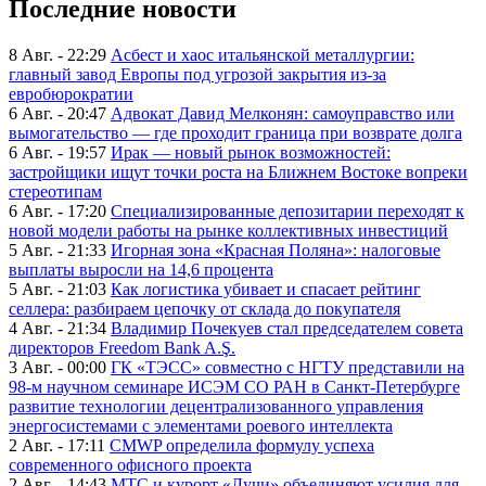
Последние новости
8 Авг. - 22:29
Асбест и хаос итальянской металлургии:
главный завод Европы под угрозой закрытия из-за
евробюрократии
6 Авг. - 20:47
Адвокат Давид Мелконян: самоуправство или
вымогательство — где проходит граница при возврате долга
6 Авг. - 19:57
Ирак — новый рынок возможностей:
застройщики ищут точки роста на Ближнем Востоке вопреки
стереотипам
6 Авг. - 17:20
Специализированные депозитарии переходят к
новой модели работы на рынке коллективных инвестиций
5 Авг. - 21:33
Игорная зона «Красная Поляна»: налоговые
выплаты выросли на 14,6 процента
5 Авг. - 21:03
Как логистика убивает и спасает рейтинг
селлера: разбираем цепочку от склада до покупателя
4 Авг. - 21:34
Владимир Почекуев стал председателем совета
директоров Freedom Bank A.Ş.
3 Авг. - 00:00
ГК «ТЭСС» совместно с НГТУ представили на
98-м научном семинаре ИСЭМ СО РАН в Санкт-Петербурге
развитие технологии децентрализованного управления
энергосистемами с элементами роевого интеллекта
2 Авг. - 17:11
CMWP определила формулу успеха
современного офисного проекта
2 Авг. - 14:43
МТС и курорт «Лучи» объединяют усилия для