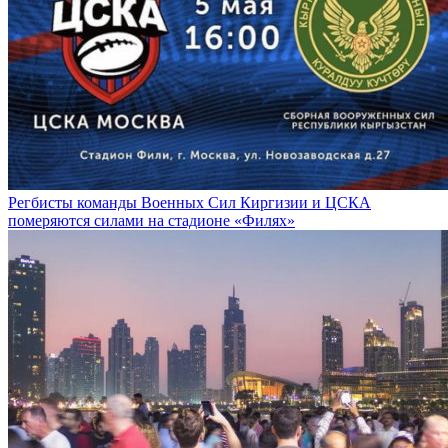
Регбисты команды Военных Сил Киргизии и ЦСКА
померяются силами на стадионе «Филях»