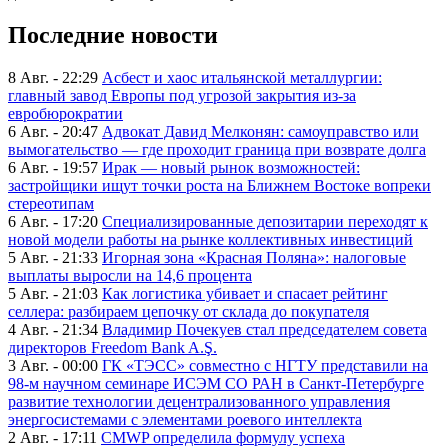
Последние новости
8 Авг. - 22:29
Асбест и хаос итальянской металлургии:
главный завод Европы под угрозой закрытия из-за
евробюрократии
6 Авг. - 20:47
Адвокат Давид Мелконян: самоуправство или
вымогательство — где проходит граница при возврате долга
6 Авг. - 19:57
Ирак — новый рынок возможностей:
застройщики ищут точки роста на Ближнем Востоке вопреки
стереотипам
6 Авг. - 17:20
Специализированные депозитарии переходят к
новой модели работы на рынке коллективных инвестиций
5 Авг. - 21:33
Игорная зона «Красная Поляна»: налоговые
выплаты выросли на 14,6 процента
5 Авг. - 21:03
Как логистика убивает и спасает рейтинг
селлера: разбираем цепочку от склада до покупателя
4 Авг. - 21:34
Владимир Почекуев стал председателем совета
директоров Freedom Bank A.Ş.
3 Авг. - 00:00
ГК «ТЭСС» совместно с НГТУ представили на
98-м научном семинаре ИСЭМ СО РАН в Санкт-Петербурге
развитие технологии децентрализованного управления
энергосистемами с элементами роевого интеллекта
2 Авг. - 17:11
CMWP определила формулу успеха