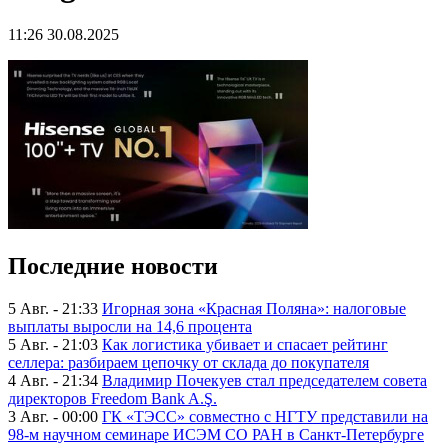
11:26 30.08.2025
Последние новости
5 Авг. - 21:33
Игорная зона «Красная Поляна»: налоговые
выплаты выросли на 14,6 процента
5 Авг. - 21:03
Как логистика убивает и спасает рейтинг
селлера: разбираем цепочку от склада до покупателя
4 Авг. - 21:34
Владимир Почекуев стал председателем совета
директоров Freedom Bank A.Ş.
3 Авг. - 00:00
ГК «ТЭСС» совместно с НГТУ представили на
98-м научном семинаре ИСЭМ СО РАН в Санкт-Петербурге