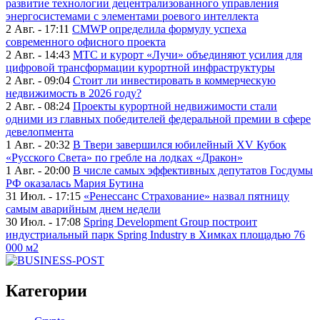
развитие технологии децентрализованного управления
энергосистемами с элементами роевого интеллекта
2 Авг. - 17:11
CMWP определила формулу успеха
современного офисного проекта
2 Авг. - 14:43
МТС и курорт «Лучи» объединяют усилия для
цифровой трансформации курортной инфраструктуры
2 Авг. - 09:04
Стоит ли инвестировать в коммерческую
недвижимость в 2026 году?
2 Авг. - 08:24
Проекты курортной недвижимости стали
одними из главных победителей федеральной премии в сфере
девелопмента
1 Авг. - 20:32
В Твери завершился юбилейный XV Кубок
«Русского Света» по гребле на лодках «Дракон»
1 Авг. - 20:00
В числе самых эффективных депутатов Госдумы
РФ оказалась Мария Бутина
31 Июл. - 17:15
«Ренессанс Страхование» назвал пятницу
самым аварийным днем недели
30 Июл. - 17:08
Spring Development Group построит
индустриальный парк Spring Industry в Химках площадью 76
000 м2
Категории