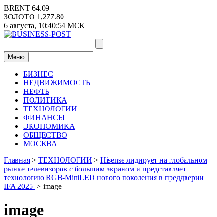
Перейти
BRENT
64.09
к
ЗОЛОТО
1,277.80
содержимому
6 августа,
10:40:54
МСК
Меню
БИЗНЕС
НЕДВИЖИМОСТЬ
НЕФТЬ
ПОЛИТИКА
ТЕХНОЛОГИИ
ФИНАНСЫ
ЭКОНОМИКА
ОБЩЕСТВО
МОСКВА
Главная
>
ТЕХНОЛОГИИ
>
Hisense лидирует на глобальном
рынке телевизоров с большим экраном и представляет
технологию RGB-MiniLED нового поколения в преддверии
IFA 2025
>
image
image