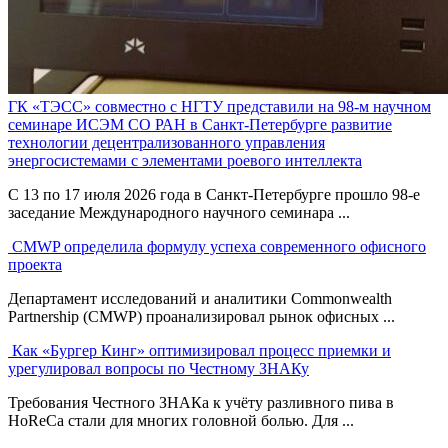
ГК «ТЭСС» совместно с НГТУ представили на 98-м научном
семинаре ИСЭМ СО РАН в Санкт-Петербурге развитие
технологии децентрализованного управления
энергосистемами с элементами роевого интеллекта
С 13 по 17 июля 2026 года в Санкт-Петербурге прошло 98-е
заседание Международного научного семинара ...
CMWP определила формулу успеха современного офисного
проекта
Департамент исследований и аналитики Commonwealth
Partnership (CMWP) проанализировал рынок офисных ...
Как «Бургер Кинг» оптимизировал процесс приемки и
урегулировал вопросы по Честному ЗНАКу
Требования Честного ЗНАКа к учёту разливного пива в
HoReCa стали для многих головной болью. Для ...