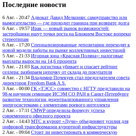
Последние новости
6 Авг. - 20:47
Адвокат Давид Мелконян: самоуправство или
вымогательство — где проходит граница при возврате долга
6 Авг. - 19:57
Ирак — новый рынок возможностей:
застройщики ищут точки роста на Ближнем Востоке вопреки
стереотипам
6 Авг. - 17:20
Специализированные депозитарии переходят к
новой модели работы на рынке коллективных инвестиций
5 Авг. - 21:33
Игорная зона «Красная Поляна»: налоговые
выплаты выросли на 14,6 процента
5 Авг. - 21:03
Как логистика убивает и спасает рейтинг
селлера: разбираем цепочку от склада до покупателя
4 Авг. - 21:34
Владимир Почекуев стал председателем совета
директоров Freedom Bank A.Ş.
3 Авг. - 00:00
ГК «ТЭСС» совместно с НГТУ представили на
98-м научном семинаре ИСЭМ СО РАН в Санкт-Петербурге
развитие технологии децентрализованного управления
энергосистемами с элементами роевого интеллекта
2 Авг. - 17:11
CMWP определила формулу успеха
современного офисного проекта
2 Авг. - 14:43
МТС и курорт «Лучи» объединяют усилия для
цифровой трансформации курортной инфраструктуры
2 Авг. - 09:04
Стоит ли инвестировать в коммерческую