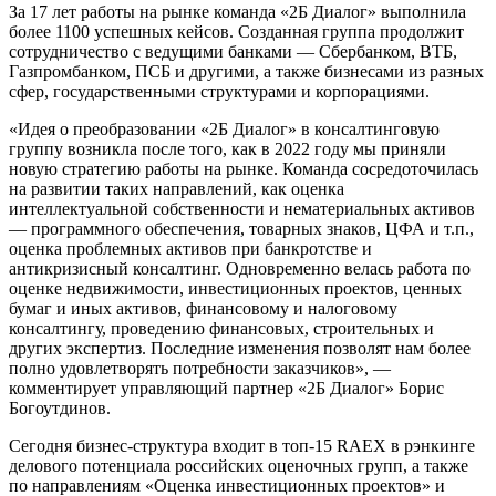
За 17 лет работы на рынке команда «2Б Диалог» выполнила
более 1100 успешных кейсов. Созданная группа продолжит
сотрудничество с ведущими банками — Сбербанком, ВТБ,
Газпромбанком, ПСБ и другими, а также бизнесами из разных
сфер, государственными структурами и корпорациями.
«Идея о преобразовании «2Б Диалог» в консалтинговую
группу возникла после того, как в 2022 году мы приняли
новую стратегию работы на рынке. Команда сосредоточилась
на развитии таких направлений, как оценка
интеллектуальной собственности и нематериальных активов
— программного обеспечения, товарных знаков, ЦФА и т.п.,
оценка проблемных активов при банкротстве и
антикризисный консалтинг. Одновременно велась работа по
оценке недвижимости, инвестиционных проектов, ценных
бумаг и иных активов, финансовому и налоговому
консалтингу, проведению финансовых, строительных и
других экспертиз. Последние изменения позволят нам более
полно удовлетворять потребности заказчиков», —
комментирует управляющий партнер «2Б Диалог» Борис
Богоутдинов.
Сегодня бизнес-структура входит в топ-15 RAEX в рэнкинге
делового потенциала российских оценочных групп, а также
по направлениям «Оценка инвестиционных проектов» и