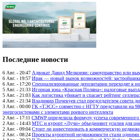
Последние новости
6 Авг. - 20:47
Адвокат Давид Мелконян: самоуправство или вым
6 Авг. - 19:57
Ирак — новый рынок возможностей: застройщики
6 Авг. - 17:20
Специализированные депозитарии переходят к н
5 Авг. - 21:33
Игорная зона «Красная Поляна»: налоговые выпл
5 Авг. - 21:03
Как логистика убивает и спасает рейтинг селлера
4 Авг. - 21:34
Владимир Почекуев стал председателем совета ди
3 Авг. - 00:00
ГК «ТЭСС» совместно с НГТУ представили на 98
энергосистемами с элементами роевого интеллекта
2 Авг. - 17:11
CMWP определила формулу успеха современного 
2 Авг. - 14:43
МТС и курорт «Лучи» объединяют усилия для ц
2 Авг. - 09:04
Стоит ли инвестировать в коммерческую недвижи
2 Авг. - 08:24
Проекты курортной недвижимости стали одними 