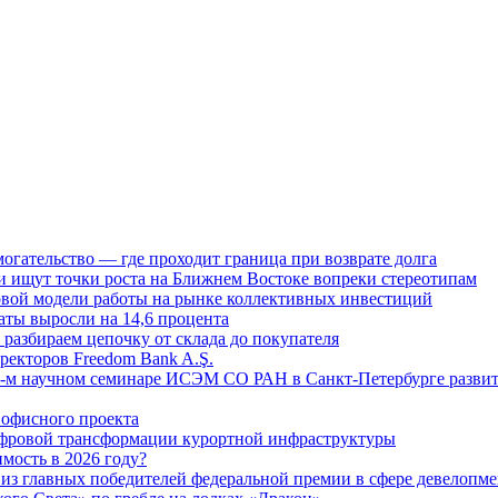
огательство — где проходит граница при возврате долга
 ищут точки роста на Ближнем Востоке вопреки стереотипам
овой модели работы на рынке коллективных инвестиций
аты выросли на 14,6 процента
: разбираем цепочку от склада до покупателя
ректоров Freedom Bank A.Ş.
-м научном семинаре ИСЭМ СО РАН в Санкт-Петербурге развит
офисного проекта
ифровой трансформации курортной инфраструктуры
мость в 2026 году?
из главных победителей федеральной премии в сфере девелопме