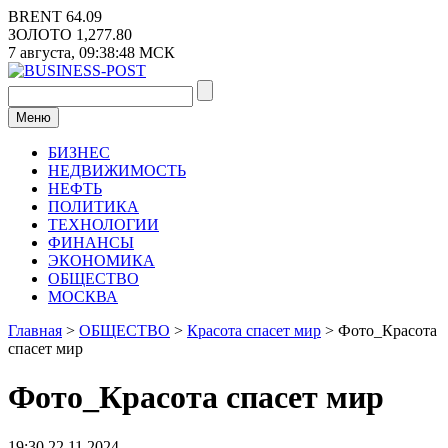
Перейти
BRENT
64.09
к
ЗОЛОТО
1,277.80
содержимому
7 августа,
09:38:48
МСК
Меню
БИЗНЕС
НЕДВИЖИМОСТЬ
НЕФТЬ
ПОЛИТИКА
ТЕХНОЛОГИИ
ФИНАНСЫ
ЭКОНОМИКА
ОБЩЕСТВО
МОСКВА
Главная
>
ОБЩЕСТВО
>
Красота спасет мир
>
Фото_Красота
спасет мир
Фото_Красота спасет мир
19:30 22.11.2024