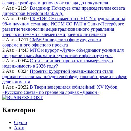
селлера: разбираем цепочку от склада до покупателя
4 Авг. - 21:34
Владимир Почекуев стал председателем совета
директоров Freedom Bank A.Ş.
3 Авг. - 00:00
ГК «ТЭСС» совместно с НГТУ представили на
98-м научном семинаре ИСЭМ СО РАН в Санкт-Петербурге
развитие технологии децентрализованного управления
энергосистемами с элементами роевого интеллекта
2 Авг. - 17:11
CMWP определила формулу успеха
современного офисного проекта
2 Авг. - 14:43
МТС и курорт «Лучи» объединяют усилия для
цифровой трансформации курортной инфраструктуры
2 Авг. - 09:04
Стоит ли инвестировать в коммерческую
недвижимость в 2026 году?
2 Авг. - 08:24
Проекты курортной недвижимости стали
одними из главных победителей федеральной премии в сфере
девелопмента
1 Авг. - 20:32
В Твери завершился юбилейный XV Кубок
«Русского Света» по гребле на лодках «Дракон»
Категории
Crypto
Авто