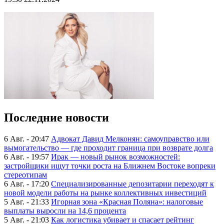
Последние новости
6 Авг. - 20:47
Адвокат Давид Мелконян: самоуправство или
вымогательство — где проходит граница при возврате долга
6 Авг. - 19:57
Ирак — новый рынок возможностей:
застройщики ищут точки роста на Ближнем Востоке вопреки
стереотипам
6 Авг. - 17:20
Специализированные депозитарии переходят к
новой модели работы на рынке коллективных инвестиций
5 Авг. - 21:33
Игорная зона «Красная Поляна»: налоговые
выплаты выросли на 14,6 процента
5 Авг. - 21:03
Как логистика убивает и спасает рейтинг