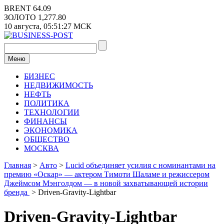
Перейти
BRENT
64.09
к
ЗОЛОТО
1,277.80
содержимому
10 августа,
05:51:27
МСК
Меню
БИЗНЕС
НЕДВИЖИМОСТЬ
НЕФТЬ
ПОЛИТИКА
ТЕХНОЛОГИИ
ФИНАНСЫ
ЭКОНОМИКА
ОБЩЕСТВО
МОСКВА
Главная
>
Авто
>
Lucid объединяет усилия с номинантами на
премию «Оскар» — актером Тимоти Шаламе и режиссером
Джеймсом Мэнголдом — в новой захватывающей истории
бренда
>
Driven-Gravity-Lightbar
Driven-Gravity-Lightbar