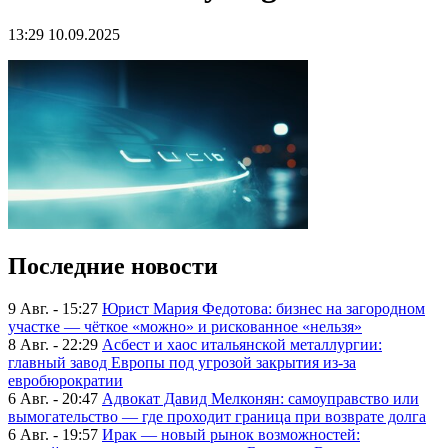
13:29 10.09.2025
Последние новости
9 Авг. - 15:27
Юрист Мария Федотова: бизнес на загородном
участке — чёткое «можно» и рискованное «нельзя»
8 Авг. - 22:29
Асбест и хаос итальянской металлургии:
главный завод Европы под угрозой закрытия из-за
евробюрократии
6 Авг. - 20:47
Адвокат Давид Мелконян: самоуправство или
вымогательство — где проходит граница при возврате долга
6 Авг. - 19:57
Ирак — новый рынок возможностей: