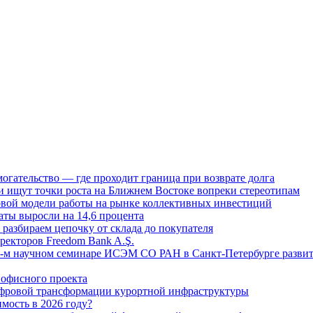
огательство — где проходит граница при возврате долга
 ищут точки роста на Ближнем Востоке вопреки стереотипам
овой модели работы на рынке коллективных инвестиций
аты выросли на 14,6 процента
: разбираем цепочку от склада до покупателя
ректоров Freedom Bank A.Ş.
-м научном семинаре ИСЭМ СО РАН в Санкт-Петербурге развит
офисного проекта
ифровой трансформации курортной инфраструктуры
мость в 2026 году?