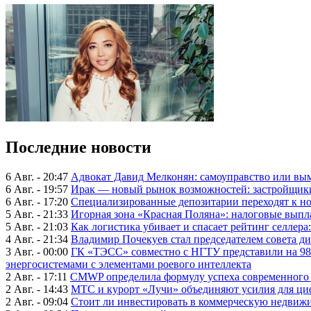
Последние новости
6 Авг. - 20:47
Адвокат Давид Мелконян: самоуправство или вым
6 Авг. - 19:57
Ирак — новый рынок возможностей: застройщики
6 Авг. - 17:20
Специализированные депозитарии переходят к н
5 Авг. - 21:33
Игорная зона «Красная Поляна»: налоговые выпл
5 Авг. - 21:03
Как логистика убивает и спасает рейтинг селлера
4 Авг. - 21:34
Владимир Почекуев стал председателем совета ди
3 Авг. - 00:00
ГК «ТЭСС» совместно с НГТУ представили на 98
энергосистемами с элементами роевого интеллекта
2 Авг. - 17:11
CMWP определила формулу успеха современного 
2 Авг. - 14:43
МТС и курорт «Лучи» объединяют усилия для ц
2 Авг. - 09:04
Стоит ли инвестировать в коммерческую недвижи