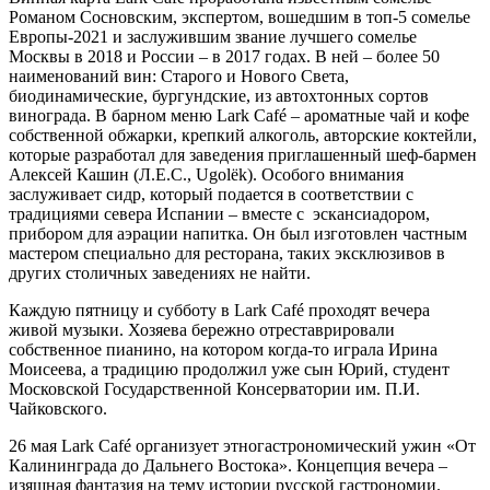
Романом Сосновским, экспертом, вошедшим в топ-5 сомелье
Европы-2021 и заслужившим звание лучшего сомелье
Москвы в 2018 и России – в 2017 годах. В ней – более 50
наименований вин: Старого и Нового Света,
биодинамические, бургундские, из автохтонных сортов
винограда. В барном меню Lark Café – ароматные чай и кофе
собственной обжарки, крепкий алкоголь, авторские коктейли,
которые разработал для заведения приглашенный шеф-бармен
Алексей Кашин (Л.Е.С., Ugolёk). Особого внимания
заслуживает сидр, который подается в соответствии с
традициями севера Испании – вместе с эскансиадором,
прибором для аэрации напитка. Он был изготовлен частным
мастером специально для ресторана, таких эксклюзивов в
других столичных заведениях не найти.
Каждую пятницу и субботу в Lark Café проходят вечера
живой музыки. Хозяева бережно отреставрировали
собственное пианино, на котором когда-то играла Ирина
Моисеева, а традицию продолжил уже сын Юрий, студент
Московской Государственной Консерватории им. П.И.
Чайковского.
26 мая Lark Café организует этногастрономический ужин «От
Калининграда до Дальнего Востока». Концепция вечера –
изящная фантазия на тему истории русской гастрономии.