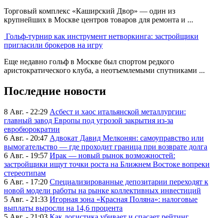
Торговый комплекс «Каширский Двор» — один из
крупнейших в Москве центров товаров для ремонта и ...
Гольф-турнир как инструмент нетворкинга: застройщики
пригласили брокеров на игру
Еще недавно гольф в Москве был спортом редкого
аристократического клуба, а неотъемлемыми спутниками ...
Последние новости
8 Авг. - 22:29
Асбест и хаос итальянской металлургии:
главный завод Европы под угрозой закрытия из-за
евробюрократии
6 Авг. - 20:47
Адвокат Давид Мелконян: самоуправство или
вымогательство — где проходит граница при возврате долга
6 Авг. - 19:57
Ирак — новый рынок возможностей:
застройщики ищут точки роста на Ближнем Востоке вопреки
стереотипам
6 Авг. - 17:20
Специализированные депозитарии переходят к
новой модели работы на рынке коллективных инвестиций
5 Авг. - 21:33
Игорная зона «Красная Поляна»: налоговые
выплаты выросли на 14,6 процента
5 Авг. - 21:03
Как логистика убивает и спасает рейтинг