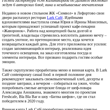
Гостей гастротура «От Калининграда до Дальнего Востока»
ждут 6 авторских блюд, вина и незабываемые впечатления
Недавно в новом стильном ЖК «Символ» в Лефортово свои
двери распахнул ресторан
Lark Café
. Идейными
вдохновителями выступила семья Юрия и Ирины Моисеевых,
которым принадлежит успешный проект кафе-пекарни
«Жаворонок». Работа над концепцией была долгой и
трепетной, владельцы стремились воплотить давнюю мечту –
создать уютное, но претенциозное место, куда хочется
возвращаться каждый день. Для этого приложены все усилия:
создан запоминающийся интерьер, реализована идея
точечного освещения, на заказ изготовлены посуда и
элементы интерьера. Все призвано подарить гостям особые
эмоции.
Также скрупулезно проработаны меню и винная карта. В Lark
Café contemporary casual food: в первой половине дня
рекомендуют заказывать свежевыпеченный хлеб, десерты и
поздние завтраки, а вечером – собираться на ужин, чтобы
попробовать смелые авторские блюда от шеф-повара
Александра Аношкина, знакомого многим по проектам
Freshcafe, Bla Bla Bar и шоу «Битва шефов», где он стал
победителем в 2020 году.
Винная карта Lark Café проработана известным сомелье