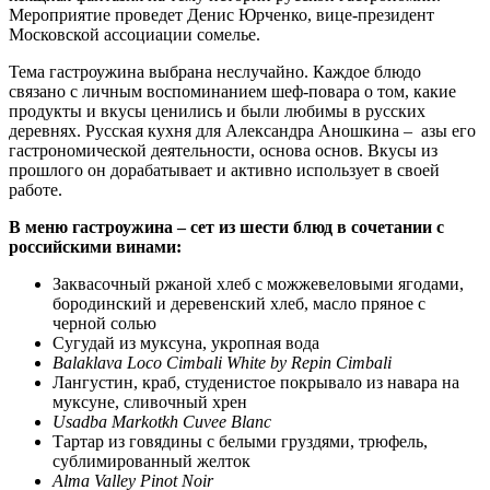
Мероприятие проведет Денис Юрченко, вице-президент
Московской ассоциации сомелье.
Тема гастроужина выбрана неслучайно. Каждое блюдо
связано с личным воспоминанием шеф-повара о том, какие
продукты и вкусы ценились и были любимы в русских
деревнях. Русская кухня для Александра Аношкина – азы его
гастрономической деятельности, основа основ. Вкусы из
прошлого он дорабатывает и активно использует в своей
работе.
В меню гастроужина – сет из шести блюд в сочетании с
российскими винами:
Заквасочный ржаной хлеб с можжевеловыми ягодами,
бородинский и деревенский хлеб, масло пряное с
черной солью
Сугудай из муксуна, укропная вода
Balaklava
Loco
Cimbali
White
by
Repin
Cimbali
Лангустин, краб, студенистое покрывало из навара на
муксуне, сливочный хрен
Usadba
Markotkh
Cuvee
Blanc
Тартар из говядины с белыми груздями, трюфель,
сублимированный желток
Alma Valley Pinot Noir