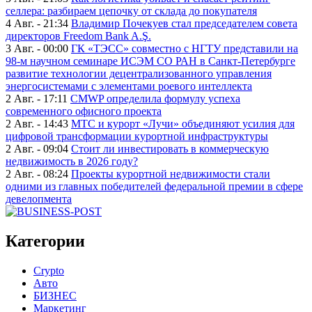
селлера: разбираем цепочку от склада до покупателя
4 Авг. - 21:34
Владимир Почекуев стал председателем совета
директоров Freedom Bank A.Ş.
3 Авг. - 00:00
ГК «ТЭСС» совместно с НГТУ представили на
98-м научном семинаре ИСЭМ СО РАН в Санкт-Петербурге
развитие технологии децентрализованного управления
энергосистемами с элементами роевого интеллекта
2 Авг. - 17:11
CMWP определила формулу успеха
современного офисного проекта
2 Авг. - 14:43
МТС и курорт «Лучи» объединяют усилия для
цифровой трансформации курортной инфраструктуры
2 Авг. - 09:04
Стоит ли инвестировать в коммерческую
недвижимость в 2026 году?
2 Авг. - 08:24
Проекты курортной недвижимости стали
одними из главных победителей федеральной премии в сфере
девелопмента
Категории
Crypto
Авто
БИЗНЕС
Маркетинг