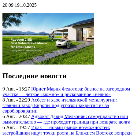
20:09 19.10.2025
Последние новости
9 Авг. - 15:27
Юрист Мария Федотова: бизнес на загородном
участке — чёткое «можно» и рискованное «нельзя»
8 Авг. - 22:29
Асбест и хаос итальянской металлургии:
главный завод Европы под угрозой закрытия из-за
евробюрократии
6 Авг. - 20:47
Адвокат Давид Мелконян: самоуправство или
вымогательство — где проходит граница при возврате долга
6 Авг. - 19:57
Ирак — новый рынок возможностей:
застройщики ищут точки роста на Ближнем Востоке вопреки