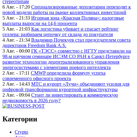
стереотипам
6 Авг. - 17:20
Специализированные депозитарии переходят к
новой модели работы на рынке коллективных инвестиций
5 Авг. - 21:33
Игорная зона «Красная Поляна»: налоговые
выплаты выросли на 14,6 процента
5 Авг. - 21:03
Как логистика убивает и спасает рейтинг
селлера: разбираем цепочку от склада до покупателя
4 Авг. - 21:34
Владимир Почекуев стал председателем совета
директоров Freedom Bank A.Ş.
3 Авг. - 00:00
ГК «ТЭСС» совместно с НГТУ представили на
98-м научном семинаре ИСЭМ СО РАН в Санкт-Петербурге
развитие технологии децентрализованного управления
энергосистемами с элементами роевого интеллекта
2 Авг. - 17:11
CMWP определила формулу успеха
современного офисного проекта
2 Авг. - 14:43
МТС и курорт «Лучи» объединяют усилия для
цифровой трансформации курортной инфраструктуры
2 Авг. - 09:04
Стоит ли инвестировать в коммерческую
недвижимость в 2026 году?
Категории
Crypto