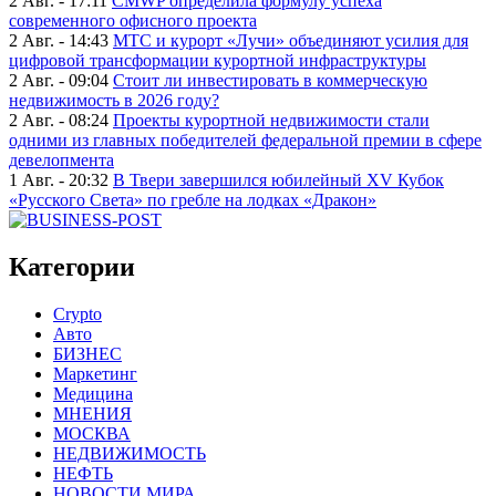
2 Авг. - 17:11
CMWP определила формулу успеха
современного офисного проекта
2 Авг. - 14:43
МТС и курорт «Лучи» объединяют усилия для
цифровой трансформации курортной инфраструктуры
2 Авг. - 09:04
Стоит ли инвестировать в коммерческую
недвижимость в 2026 году?
2 Авг. - 08:24
Проекты курортной недвижимости стали
одними из главных победителей федеральной премии в сфере
девелопмента
1 Авг. - 20:32
В Твери завершился юбилейный XV Кубок
«Русского Света» по гребле на лодках «Дракон»
Категории
Crypto
Авто
БИЗНЕС
Маркетинг
Медицина
МНЕНИЯ
МОСКВА
НЕДВИЖИМОСТЬ
НЕФТЬ
НОВОСТИ МИРА