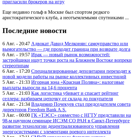
пригласили брокеров на игру
Еще недавно гольф в Москве был спортом редкого
аристократического клуба, а неотъемлемыми спутниками ...
Последние новости
6 Авг. - 20:47
Адвокат Давид Мелконян: самоуправство или
вымогательство — где проходит граница при возврате долга
6 Авг. - 19:57
Ирак — новый рынок возможностей:
застройщики ищут точки роста на Ближнем Востоке вопреки
стереотипам
6 Авг. - 17:20
Специализированные депозитарии переходят к
новой модели работы на рынке коллективных инвестиций
5 Авг. - 21:33
Игорная зона «Красная Поляна»: налоговые
выплаты выросли на 14,6 процента
5 Авг. - 21:03
Как логистика убивает и спасает рейтинг
селлера: разбираем цепочку от склада до покупателя
4 Авг. - 21:34
Владимир Почекуев стал председателем совета
директоров Freedom Bank A.Ş.
3 Авг. - 00:00
ГК «ТЭСС» совместно с НГТУ представили на
98-м научном семинаре ИСЭМ СО РАН в Санкт-Петербурге
развитие технологии децентрализованного управления
энергосистемами с элементами роевого интеллекта