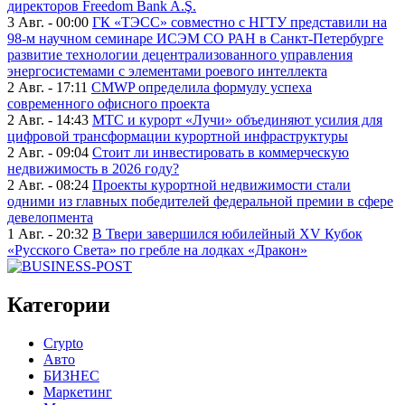
директоров Freedom Bank A.Ş.
3 Авг. - 00:00
ГК «ТЭСС» совместно с НГТУ представили на
98-м научном семинаре ИСЭМ СО РАН в Санкт-Петербурге
развитие технологии децентрализованного управления
энергосистемами с элементами роевого интеллекта
2 Авг. - 17:11
CMWP определила формулу успеха
современного офисного проекта
2 Авг. - 14:43
МТС и курорт «Лучи» объединяют усилия для
цифровой трансформации курортной инфраструктуры
2 Авг. - 09:04
Стоит ли инвестировать в коммерческую
недвижимость в 2026 году?
2 Авг. - 08:24
Проекты курортной недвижимости стали
одними из главных победителей федеральной премии в сфере
девелопмента
1 Авг. - 20:32
В Твери завершился юбилейный XV Кубок
«Русского Света» по гребле на лодках «Дракон»
Категории
Crypto
Авто
БИЗНЕС
Маркетинг