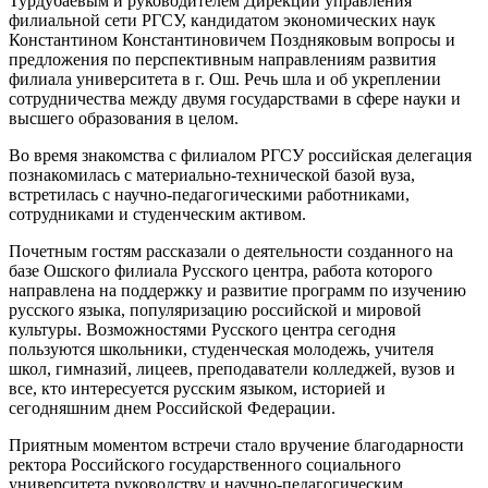
Турдубаевым и руководителем Дирекции управления
филиальной сети РГСУ, кандидатом экономических наук
Константином Константиновичем Поздняковым вопросы и
предложения по перспективным направлениям развития
филиала университета в г. Ош. Речь шла и об укреплении
сотрудничества между двумя государствами в сфере науки и
высшего образования в целом.
Во время знакомства с филиалом РГСУ российская делегация
познакомилась с материально-технической базой вуза,
встретилась с научно-педагогическими работниками,
сотрудниками и студенческим активом.
Почетным гостям рассказали о деятельности созданного на
базе Ошского филиала Русского центра, работа которого
направлена на поддержку и развитие программ по изучению
русского языка, популяризацию российской и мировой
культуры. Возможностями Русского центра сегодня
пользуются школьники, студенческая молодежь, учителя
школ, гимназий, лицеев, преподаватели колледжей, вузов и
все, кто интересуется русским языком, историей и
сегодняшним днем Российской Федерации.
Приятным моментом встречи стало вручение благодарности
ректора Российского государственного социального
университета руководству и научно-педагогическим