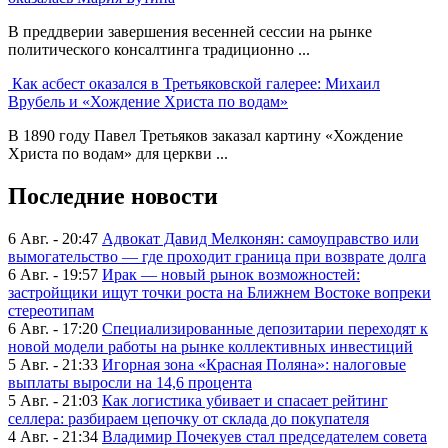
В преддверии завершения весенней сессии на рынке
политического консалтинга традиционно ...
Как асбест оказался в Третьяковской галерее: Михаил
Врубель и «Хождение Христа по водам»
В 1890 году Павел Третьяков заказал картину «Хождение
Христа по водам» для церкви ...
Последние новости
6 Авг. - 20:47
Адвокат Давид Мелконян: самоуправство или
вымогательство — где проходит граница при возврате долга
6 Авг. - 19:57
Ирак — новый рынок возможностей:
застройщики ищут точки роста на Ближнем Востоке вопреки
стереотипам
6 Авг. - 17:20
Специализированные депозитарии переходят к
новой модели работы на рынке коллективных инвестиций
5 Авг. - 21:33
Игорная зона «Красная Поляна»: налоговые
выплаты выросли на 14,6 процента
5 Авг. - 21:03
Как логистика убивает и спасает рейтинг
селлера: разбираем цепочку от склада до покупателя
4 Авг. - 21:34
Владимир Почекуев стал председателем совета