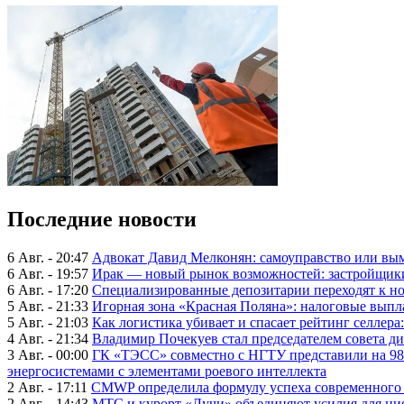
Последние новости
6 Авг. - 20:47
Адвокат Давид Мелконян: самоуправство или вым
6 Авг. - 19:57
Ирак — новый рынок возможностей: застройщики
6 Авг. - 17:20
Специализированные депозитарии переходят к н
5 Авг. - 21:33
Игорная зона «Красная Поляна»: налоговые выпл
5 Авг. - 21:03
Как логистика убивает и спасает рейтинг селлера
4 Авг. - 21:34
Владимир Почекуев стал председателем совета ди
3 Авг. - 00:00
ГК «ТЭСС» совместно с НГТУ представили на 98
энергосистемами с элементами роевого интеллекта
2 Авг. - 17:11
CMWP определила формулу успеха современного 
2 Авг. - 14:43
МТС и курорт «Лучи» объединяют усилия для ц