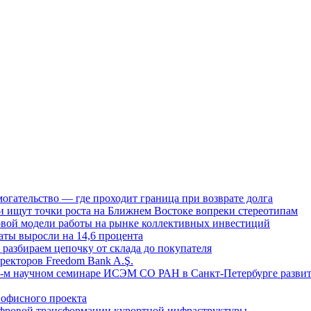
огательство — где проходит граница при возврате долга
 ищут точки роста на Ближнем Востоке вопреки стереотипам
овой модели работы на рынке коллективных инвестиций
аты выросли на 14,6 процента
: разбираем цепочку от склада до покупателя
ректоров Freedom Bank A.Ş.
-м научном семинаре ИСЭМ СО РАН в Санкт-Петербурге развит
офисного проекта
ифровой трансформации курортной инфраструктуры